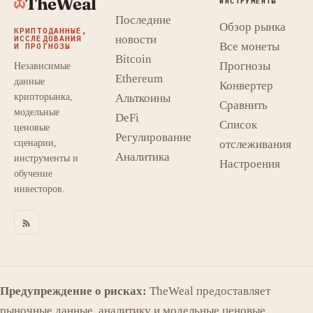
TheWeal
ИНСТРУМЕНТЫ
Последние
Обзор рынка
КРИПТОДАННЫЕ,
новости
ИССЛЕДОВАНИЯ
Все монеты
И ПРОГНОЗЫ
Bitcoin
Прогнозы
Независимые
Ethereum
данные
Конвертер
крипторынка,
Альткоины
Сравнить
модельные
DeFi
Список
ценовые
Регулирование
сценарии,
отслеживания
Аналитика
инструменты и
Настроения
обучение
инвесторов.
Предупреждение о рисках:
TheWeal предоставляет
рыночные данные, аналитику и модельные ценовые