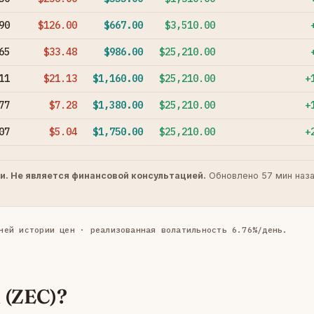
90
$126.00
$667.00
$3,510.00
65
$33.48
$986.00
$25,210.00
11
$21.13
$1,160.00
$25,210.00
+
77
$7.28
$1,380.00
$25,210.00
+
07
$5.04
$1,750.00
$25,210.00
+
и. Не является финансовой консультацией.
Обновлено 57 мин наза
ней истории цен · реализованная волатильность 6.76%/день.
h (ZEC)?