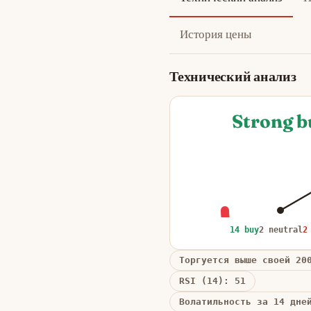
История цены
Технический анализ
Strong b
14 buy
2 neutral
2
Торгуется выше своей 20
RSI (14): 51
Волатильность за 14 дне