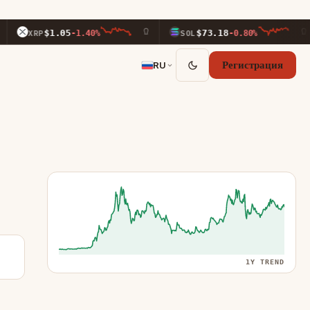
$1.05
$73.18
P
-1.40%
SOL
-0.80%
TR
RU
Регистрация
1Y TREND