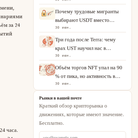
что рост USDT и USDC
емени,
говорит о спросе на
Почему трудовые мигранты
енариями
криптовалюту
выбирают USDT вместо
ём за 24
30 июн.
Western Union
рытий
Три года после Terra: чему
крах UST научил нас в
30 июн.
отношении алгоритмических
стейблкоинов
Объём торгов NFT упал на 90
% от пика, но активность в
30 июн.
сети рисует более сложную
картину
Рынки в вашей почте
Краткий обзор крипторынка о
движениях, которые имеют значение.
Бесплатно.
24 часа.