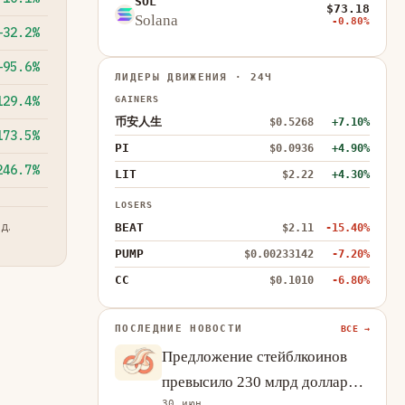
SOL
$73.18
Solana
-0.80%
+32.2%
+95.6%
ЛИДЕРЫ ДВИЖЕНИЯ · 24Ч
129.4%
GAINERS
币安人生
$0.5268
+7.10%
173.5%
PI
$0.0936
+4.90%
246.7%
LIT
$2.22
+4.30%
LOSERS
д.
BEAT
$2.11
-15.40%
PUMP
$0.00233142
-7.20%
CC
$0.1010
-6.80%
ПОСЛЕДНИЕ НОВОСТИ
ВСЕ →
Предложение стейблкоинов
превысило 230 млрд долларов:
30 июн.