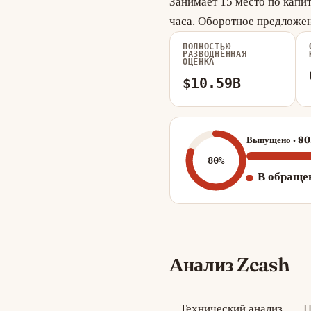
Занимает 15 место по капи
часа. Оборотное предложе
ПОЛНОСТЬЮ
РАЗВОДНЁННАЯ
ОЦЕНКА
$10.59B
Выпущено · 80
80%
В обраще
Анализ Zcash
Технический анализ
П