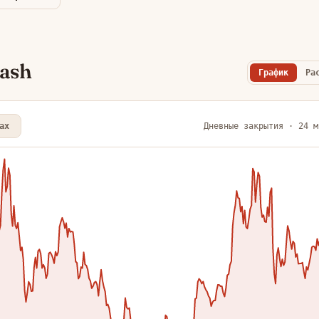
cash
График
Ра
ax
Дневные закрытия · 24 м