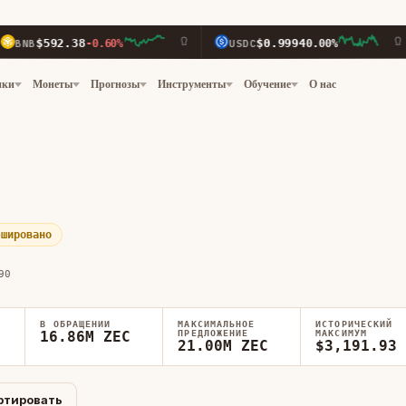
92.38
$0.9994
-0.60%
USDC
0.00%
XR
нки
Монеты
Прогнозы
Инструменты
Обучение
О нас
эшировано
90
В ОБРАЩЕНИИ
МАКСИМАЛЬНОЕ
ИСТОРИЧЕСКИЙ
16.86M ZEC
ПРЕДЛОЖЕНИЕ
МАКСИМУМ
21.00M ZEC
$3,191.93
ртировать