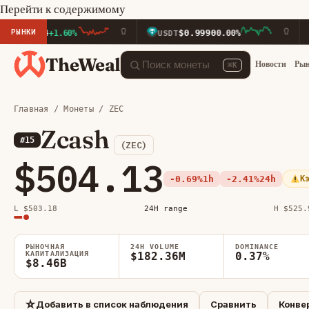
Перейти к содержимому
РЫНКИ
74
$0.9990
$5
+1.60%
USDT
0.00%
BNB
TheWeal
Новости
Ры
⌘K
Главная
/
Монеты
/ ZEC
Zcash
#15
(ZEC)
$504.13
-0.69%
1h
-2.41%
24h
К
L $503.18
24H range
H $525.
РЫНОЧНАЯ
24H VOLUME
DOMINANCE
КАПИТАЛИЗАЦИЯ
$182.36M
0.37%
$8.46B
☆
Добавить в список наблюдения
Сравнить
Конве