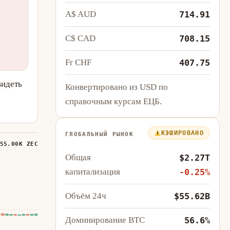
A$ AUD
714.91
C$ CAD
708.15
Fr CHF
407.75
видеть
Конвертировано из USD по
справочным курсам ЕЦБ.
КЭШИРОВАНО
ГЛОБАЛЬНЫЙ РЫНОК
55.00K ZEC
Общая
$2.27T
капитализация
-0.25%
Объём 24ч
$55.62B
Доминирование BTC
56.6%