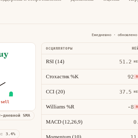
Ежедневно · обновлено
НЕ
ОСЦИЛЛЯТОРЫ
uy
RSI (14)
51.2
НЕ
Стохастик %K
92
П
CCI (20)
37.5
НЕ
 sell
Williams %R
-8
П
0-дневной SMA
MACD (12,26,9)
0
й: 3.4%
Momentum (10)
11