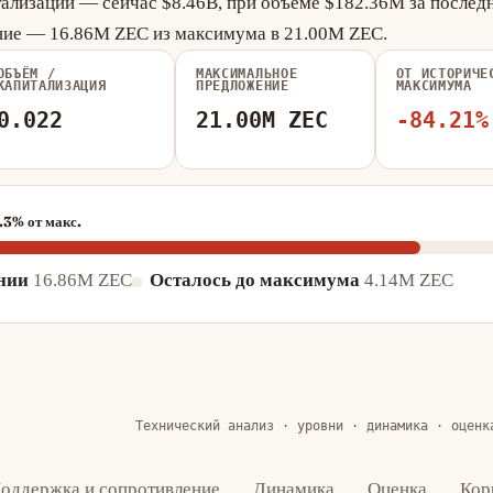
тализации — сейчас $8.46B, при объёме $182.36M за послед
ние — 16.86M ZEC из максимума в 21.00M ZEC.
ОБЪЁМ /
МАКСИМАЛЬНОЕ
ОТ ИСТОРИЧЕ
КАПИТАЛИЗАЦИЯ
ПРЕДЛОЖЕНИЕ
МАКСИМУМА
0.022
21.00M ZEC
-84.21%
.3% от макс.
нии
16.86M ZEC
Осталось до максимума
4.14M ZEC
Технический анализ · уровни · динамика · оценк
оддержка и сопротивление
Динамика
Оценка
Кор