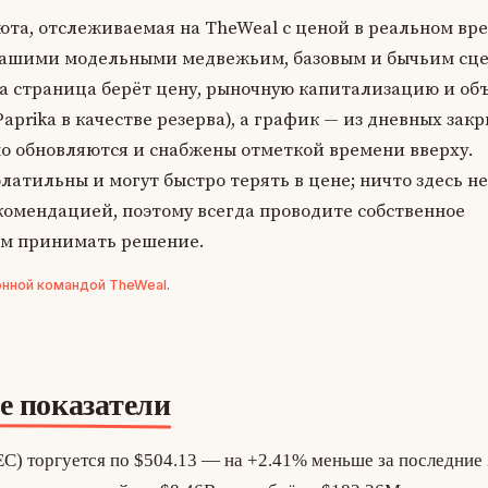
юта, отслеживаемая на TheWeal с ценой в реальном вр
ашими модельными медвежьим, базовым и бычьим сц
та страница берёт цену, рыночную капитализацию и объ
nPaprika в качестве резерва), а график — из дневных зак
но обновляются и снабжены отметкой времени вверху.
атильны и могут быстро терять в цене; ничто здесь не
комендацией, поэтому всегда проводите собственное
ем принимать решение.
нной командой TheWeal
.
е показатели
EC) торгуется по $504.13 — на +2.41% меньше за последние 