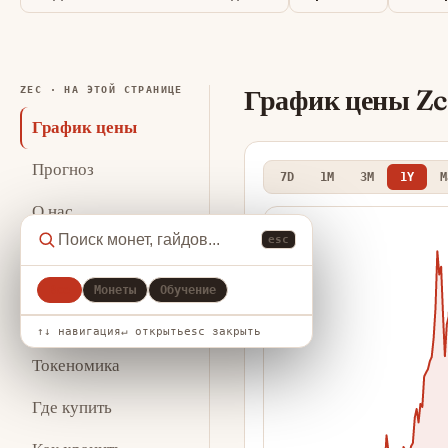
График цены Z
ZEC · НА ЭТОЙ СТРАНИЦЕ
График цены
Прогноз
7D
1M
3M
1Y
M
О нас
esc
Ключевая
статистика
Все
Монеты
Обучение
Аналитика
↑↓ навигация
↵ открыть
esc закрыть
Токеномика
Где купить