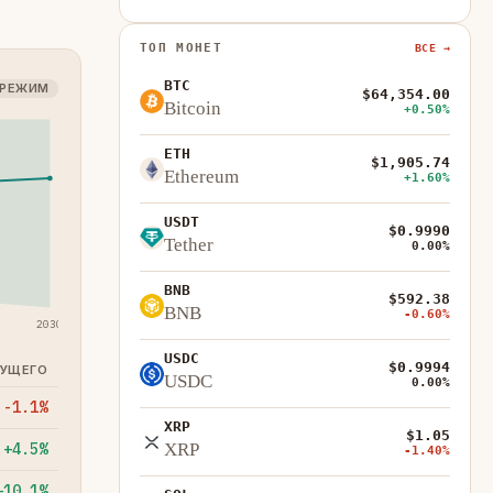
ТОП МОНЕТ
ВСЕ →
BTC
 РЕЖИМ
$64,354.00
Bitcoin
+0.50%
ETH
$1,905.74
Ethereum
+1.60%
USDT
$0.9990
Tether
0.00%
BNB
$592.38
BNB
-0.60%
2030
USDC
$0.9994
КУЩЕГО
USDC
0.00%
-1.1%
XRP
$1.05
+4.5%
XRP
-1.40%
+10.1%