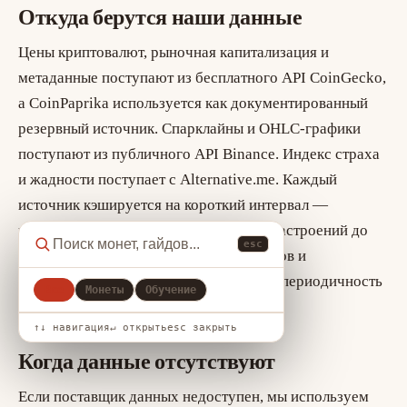
Откуда берутся наши данные
Цены криптовалют, рыночная капитализация и
метаданные поступают из бесплатного API CoinGecko,
а CoinPaprika используется как документированный
резервный источник. Спарклайны и OHLC-графики
поступают из публичного API Binance. Индекс страха
и жадности поступает с Alternative.me. Каждый
источник кэшируется на короткий интервал —
примерно от минуты для котировок и настроений до
esc
более длительного времени для графиков и
метаданных — и мы честно указываем периодичность
Все
Монеты
Обучение
обновления на каждой странице.
↑↓ навигация
↵ открыть
esc закрыть
Когда данные отсутствуют
Если поставщик данных недоступен, мы используем