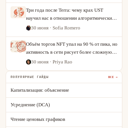
Три года после Terra: чему крах UST
научил нас в отношении алгоритмических
стейблкоинов
30 июня
· Sofia Romero
Объём торгов NFT упал на 90 % от пика, но
активность в сети рисует более сложную
картину
30 июня
· Priya Rao
ПОПУЛЯРНЫЕ ГАЙДЫ
ВСЕ →
Капитализация: объяснение
Усреднение (DCA)
Чтение ценовых графиков