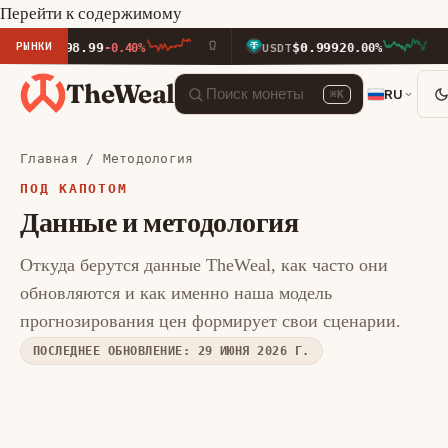
Перейти к содержимому
РЫНКИ
$1,898.99
$0.9992
H
-0.40%
USDT
0.00%
TheWeal
RU
⌘K
Главная
/
Методология
ПОД КАПОТОМ
Данные и методология
Откуда берутся данные TheWeal, как часто они
обновляются и как именно наша модель
прогнозирования цен формирует свои сценарии.
ПОСЛЕДНЕЕ ОБНОВЛЕНИЕ: 29 ИЮНЯ 2026 Г.