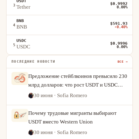
USDT
$0.9992
3
Tether
0.00%
BNB
$591.93
4
BNB
-0.40%
USDC
$0.9996
5
USDC
0.00%
ПОСЛЕДНИЕ НОВОСТИ
ВСЕ →
Предложение стейблкоинов превысило 230
млрд долларов: что рост USDT и USDC
говорит о спросе на криптовалюту
30 июня
· Sofia Romero
Почему трудовые мигранты выбирают
USDT вместо Western Union
30 июня
· Sofia Romero