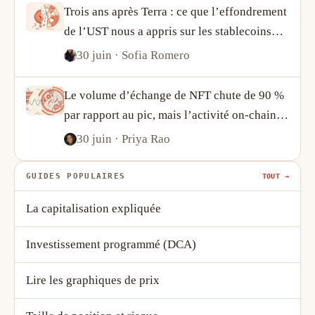
Trois ans après Terra : ce que l’effondrement
de l’UST nous a appris sur les stablecoins
algorithmiques
30 juin
· Sofia Romero
Le volume d’échange de NFT chute de 90 %
par rapport au pic, mais l’activité on-chain
raconte une histoire plus complexe
30 juin
· Priya Rao
GUIDES POPULAIRES
TOUT →
La capitalisation expliquée
Investissement programmé (DCA)
Lire les graphiques de prix