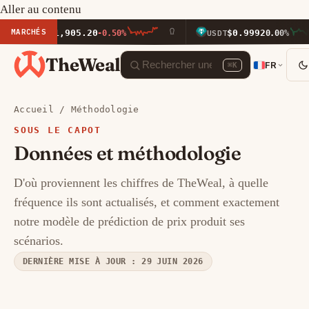
Aller au contenu
MARCHÉS
$1,905.20
$0.9992
ETH
-0.50%
USDT
0.00%
TheWeal
FR
⌘K
Accueil
/
Méthodologie
SOUS LE CAPOT
Données et méthodologie
D'où proviennent les chiffres de TheWeal, à quelle
fréquence ils sont actualisés, et comment exactement
notre modèle de prédiction de prix produit ses
scénarios.
DERNIÈRE MISE À JOUR : 29 JUIN 2026