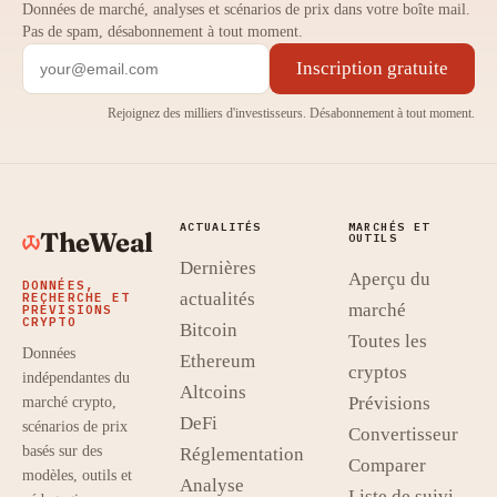
Données de marché, analyses et scénarios de prix dans votre boîte mail.
Pas de spam, désabonnement à tout moment.
Inscription gratuite
Rejoignez des milliers d'investisseurs. Désabonnement à tout moment.
ACTUALITÉS
MARCHÉS ET
TheWeal
OUTILS
Dernières
Aperçu du
DONNÉES,
actualités
RECHERCHE ET
marché
PRÉVISIONS
CRYPTO
Bitcoin
Toutes les
Données
Ethereum
cryptos
indépendantes du
Altcoins
Prévisions
marché crypto,
DeFi
scénarios de prix
Convertisseur
basés sur des
Réglementation
Comparer
modèles, outils et
Analyse
Liste de suivi