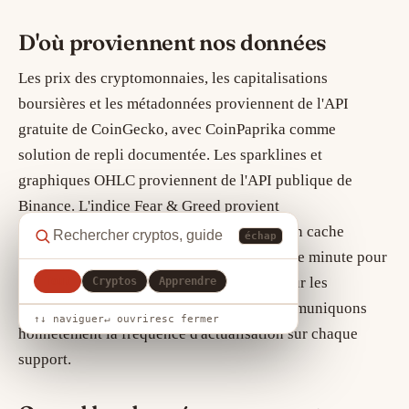
D'où proviennent nos données
Les prix des cryptomonnaies, les capitalisations
boursières et les métadonnées proviennent de l'API
gratuite de CoinGecko, avec CoinPaprika comme
solution de repli documentée. Les sparklines et
graphiques OHLC proviennent de l'API publique de
Binance. L'indice Fear & Greed provient
d'Alternative.me. Chaque source est mise en cache
échap
pendant un court intervalle — d'environ une minute pour
les cotations et le sentiment à plus long pour les
Tout
Cryptos
Apprendre
graphiques et métadonnées — et nous communiquons
↑↓ naviguer
↵ ouvrir
esc fermer
honnêtement la fréquence d'actualisation sur chaque
support.