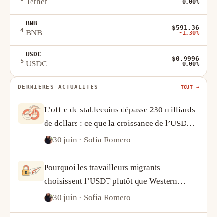
Tether
0.00%
BNB
$591.36
4
BNB
-1.30%
USDC
$0.9996
5
USDC
0.00%
DERNIÈRES ACTUALITÉS
TOUT →
L’offre de stablecoins dépasse 230 milliards
de dollars : ce que la croissance de l’USDT
et de l’USDC révèle sur la demande crypto
30 juin
· Sofia Romero
Pourquoi les travailleurs migrants
choisissent l’USDT plutôt que Western
Union
30 juin
· Sofia Romero