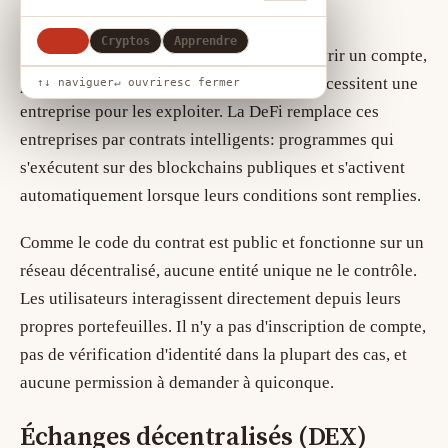
L'idée de base
Tout
Cryptos
Apprendre
Les services financiers traditionnels — ouvrir un compte,
prêter de l'argent, échanger des actifs — nécessitent une
↑↓ naviguer
↵ ouvrir
esc fermer
entreprise pour les exploiter. La DeFi remplace ces
entreprises par
contrats intelligents
: programmes qui
s'exécutent sur des blockchains publiques et s'activent
automatiquement lorsque leurs conditions sont remplies.
Comme le code du contrat est public et fonctionne sur un
réseau décentralisé, aucune entité unique ne le contrôle.
Les utilisateurs interagissent directement depuis leurs
propres portefeuilles. Il n'y a pas d'inscription de compte,
pas de vérification d'identité dans la plupart des cas, et
aucune permission à demander à quiconque.
Échanges décentralisés (DEX)