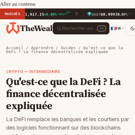
Aller au contenu
MARCHÉS
$1,917.15
$0.9993
ETH
+0.40%
USDT
0.00%
TheWeal
FR
⌘K
Accueil
/
Apprendre
/
Guides
/ Qu’est-ce que la
DeFi ? La finance décentralisée expliquée
CRYPTO — INTERMÉDIAIRE
Qu'est-ce que la DeFi ? La
finance décentralisée
expliquée
La DeFi remplace les banques et les courtiers par
des logiciels fonctionnant sur des blockchains