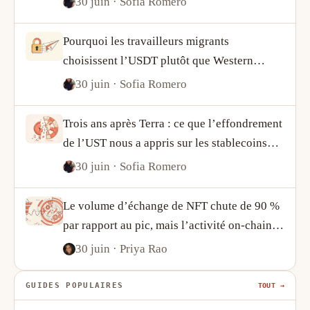
30 juin
· Sofia Romero
Pourquoi les travailleurs migrants
choisissent l’USDT plutôt que Western
Union
30 juin
· Sofia Romero
Trois ans après Terra : ce que l’effondrement
de l’UST nous a appris sur les stablecoins
algorithmiques
30 juin
· Sofia Romero
Le volume d’échange de NFT chute de 90 %
par rapport au pic, mais l’activité on-chain
raconte une histoire plus complexe
30 juin
· Priya Rao
GUIDES POPULAIRES
TOUT →