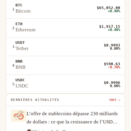
BTC
$65,052.00
1
Bitcoin
+0.40%
ETH
$1,917.15
2
Ethereum
+0.40%
USDT
$0.9993
3
Tether
0.00%
BNB
$590.63
4
BNB
-0.70%
USDC
$0.9996
5
USDC
0.00%
DERNIÈRES ACTUALITÉS
TOUT →
L’offre de stablecoins dépasse 230 milliards
de dollars : ce que la croissance de l’USDT
et de l’USDC révèle sur la demande crypto