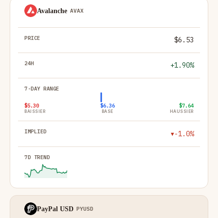
Avalanche
AVAX
$6.53
+1.90%
$5.30
$6.36
$7.64
BAISSIER
BASE
HAUSSIER
-1.0%
▼
PayPal USD
PYUSD