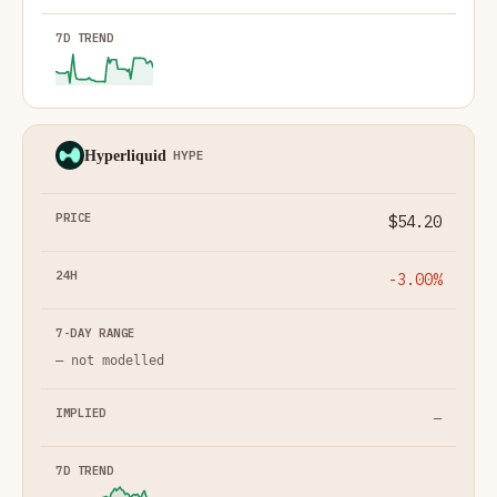
Hyperliquid
HYPE
$54.20
-3.00%
— not modelled
—