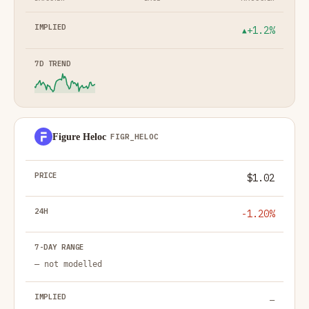
+1.2%
▲
Figure Heloc
FIGR_HELOC
$1.02
-1.20%
— not modelled
—