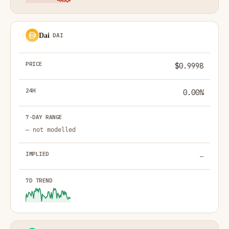
Dai
DAI
$0.9998
0.00%
— not modelled
—