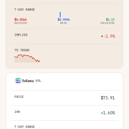
$0.8564
$0.9996
$1.17
BAISSIER
BASE
HAUSSIER
-2.9%
▼
Solana
SOL
$73.91
+1.60%