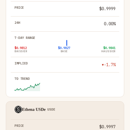
$0.9999
0.00%
$0.9812
$0.9827
$0.9841
BAISSIER
BASE
HAUSSIER
-1.7%
▼
Ethena USDe
USDE
$0.9997