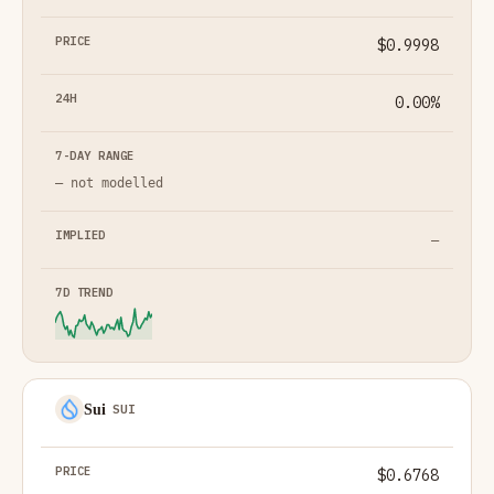
$0.9998
0.00%
— not modelled
—
Sui
SUI
$0.6768