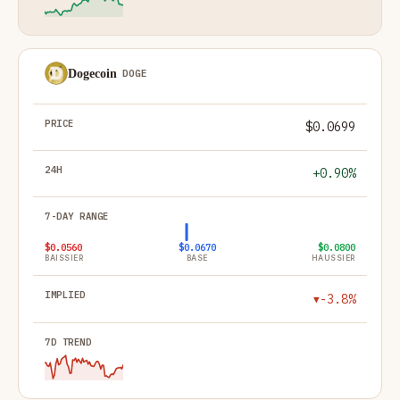
Dogecoin
DOGE
$0.0699
+0.90%
$0.0560
$0.0670
$0.0800
BAISSIER
BASE
HAUSSIER
-3.8%
▼