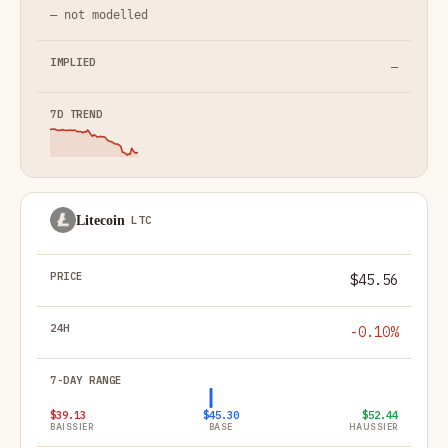
— not modelled
—
Litecoin
LTC
$45.56
-0.10%
$39.13
$45.30
$52.44
BAISSIER
BASE
HAUSSIER