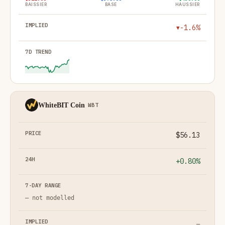
BAISSIER
BASE
HAUSSIER
-1.6%
▼
WhiteBIT Coin
WBT
$56.13
+0.80%
— not modelled
—