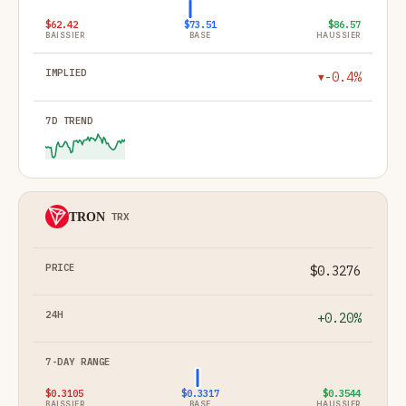
$62.42
$73.51
$86.57
BAISSIER
BASE
HAUSSIER
-0.4%
▼
TRON
TRX
$0.3276
+0.20%
$0.3105
$0.3317
$0.3544
BAISSIER
BASE
HAUSSIER