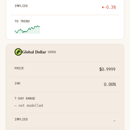
-0.3%
▼
Global Dollar
USDG
$0.9999
0.00%
— not modelled
—