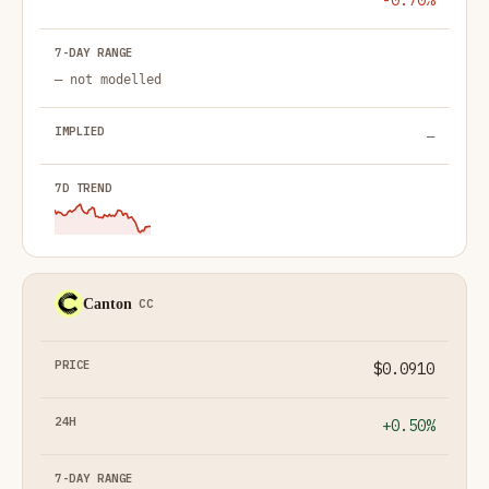
-0.70%
— not modelled
—
Canton
CC
$0.0910
+0.50%