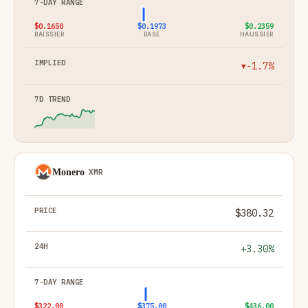
$0.1650
$0.1973
$0.2359
BAISSIER
BASE
HAUSSIER
-1.7%
▼
Monero
XMR
$380.32
+3.30%
$322.00
$375.00
$436.00