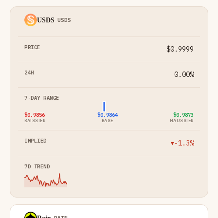
USDS
USDS
$0.9999
0.00%
$0.9856
$0.9864
$0.9873
BAISSIER
BASE
HAUSSIER
-1.3%
▼
RAIN