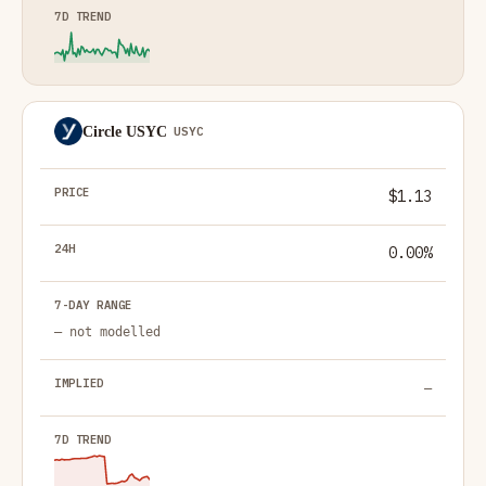
Circle USYC
USYC
$1.13
0.00%
— not modelled
—