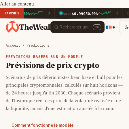
Aller au contenu
MARCHÉS
$0.9995
$591
+0.60%
USDT
0.00%
BNB
TheWeal
FR
⌘K
Accueil
/ Prédictions
PRÉVISIONS BASÉES SUR UN MODÈLE
Prévisions de prix crypto
Scénarios de prix déterministes bear, base et bull pour les
principales cryptomonnaies, calculés sur huit horizons —
de 24 heures jusqu'à fin 2030. Chaque scénario provient
de l'historique réel des prix, de la volatilité réalisée et de
la liquidité, jamais d'une estimation ajustée à la main.
Comment fonctionne le modèle →