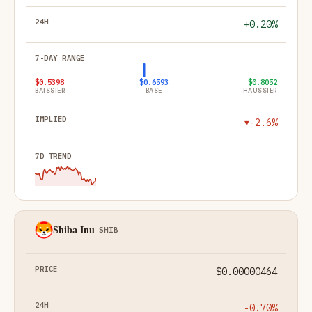
+0.20%
$0.5398
$0.6593
$0.8052
BAISSIER
BASE
HAUSSIER
-2.6%
▼
Shiba Inu
SHIB
$0.00000464
-0.70%