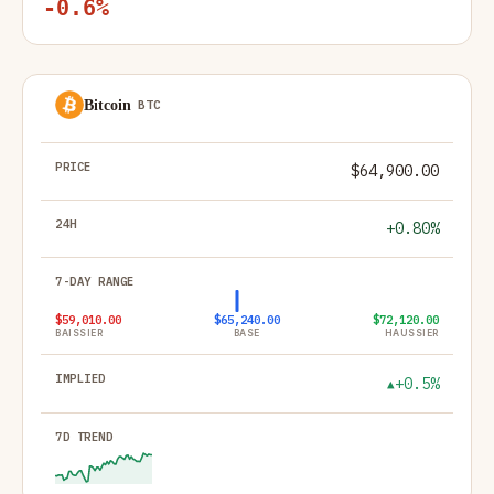
-0.6%
Bitcoin
BTC
#
CRYPTO
PRIX
24H
PLAGE SUR 7 JOURS
IMPLICITE
$64,900.00
+0.80%
$59,010.00
$65,240.00
$72,120.00
BAISSIER
BASE
HAUSSIER
+0.5%
▲