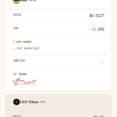
Rain
$0.0127
+1.40%
— not modelled
—
LEO Token
LEO