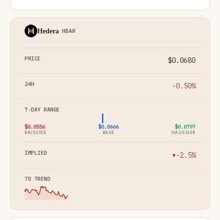
Hedera
HBAR
$0.0680
-0.50%
$0.0556
$0.0666
$0.0797
BAISSIER
BASE
HAUSSIER
-2.5%
▼