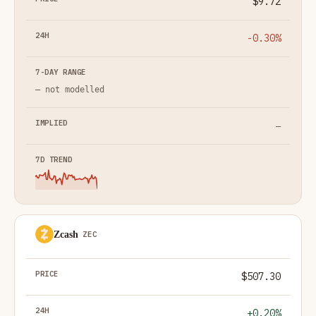
$9.72
-0.30%
— not modelled
—
Zcash
ZEC
$507.30
+0.20%