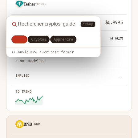
Tether
USDT
$0.9995
échap
0.00%
Tout
Cryptos
Apprendre
↑↓ naviguer
↵ ouvrir
esc fermer
— not modelled
—
BNB
BNB