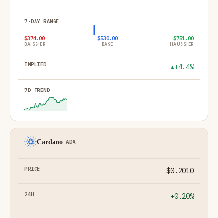
$374.00
$530.00
$751.00
BAISSIER
BASE
HAUSSIER
+4.4%
▲
Cardano
ADA
$0.2010
+0.20%