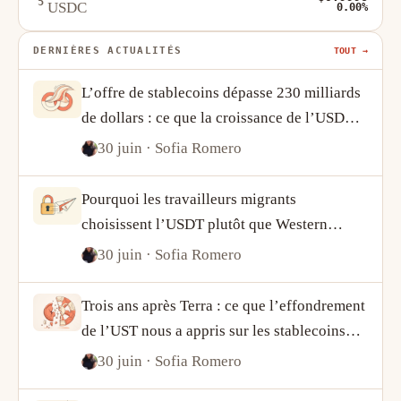
5
USDC
0.00%
DERNIÈRES ACTUALITÉS
TOUT →
L’offre de stablecoins dépasse 230 milliards
de dollars : ce que la croissance de l’USDT
et de l’USDC révèle sur la demande crypto
30 juin
· Sofia Romero
Pourquoi les travailleurs migrants
choisissent l’USDT plutôt que Western
Union
30 juin
· Sofia Romero
Trois ans après Terra : ce que l’effondrement
de l’UST nous a appris sur les stablecoins
algorithmiques
30 juin
· Sofia Romero