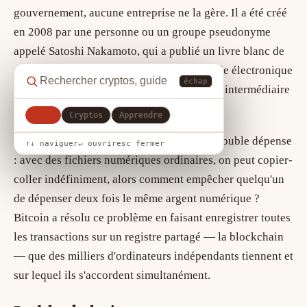
gouvernement, aucune entreprise ne la gère. Il a été créé
en 2008 par une personne ou un groupe pseudonyme
appelé Satoshi Nakamoto, qui a publié un livre blanc de
neuf pages exposant un système de monnaie électronique
échap
pouvant être envoyée entre personnes sans intermédiaire
de confiance.
Tout
Cryptos
Apprendre
Le problème central résolu est celui de la double dépense
↑↓ naviguer
↵ ouvrir
esc fermer
: avec des fichiers numériques ordinaires, on peut copier-
coller indéfiniment, alors comment empêcher quelqu'un
de dépenser deux fois le même argent numérique ?
Bitcoin a résolu ce problème en faisant enregistrer toutes
les transactions sur un registre partagé — la blockchain
— que des milliers d'ordinateurs indépendants tiennent et
sur lequel ils s'accordent simultanément.