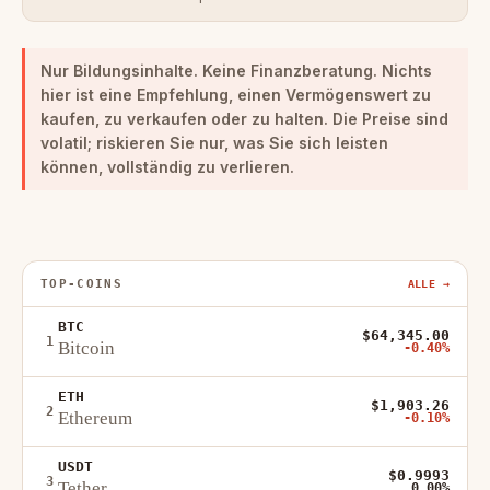
Nur Bildungsinhalte. Keine Finanzberatung.
Nichts
hier ist eine Empfehlung, einen Vermögenswert zu
kaufen, zu verkaufen oder zu halten. Die Preise sind
volatil; riskieren Sie nur, was Sie sich leisten
können, vollständig zu verlieren.
TOP-COINS
ALLE →
BTC
$64,345.00
1
Bitcoin
-0.40%
ETH
$1,903.26
2
Ethereum
-0.10%
USDT
$0.9993
3
Tether
0.00%