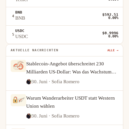
BNB
$592.51
4
BNB
0.00%
USDC
$0.9996
5
USDC
0.00%
AKTUELLE NACHRICHTEN
ALLE →
Stablecoin-Angebot überschreitet 230
Milliarden US-Dollar: Was das Wachstum
von USDT und USDC über die Krypto-
30. Juni
· Sofia Romero
Nachfrage verrät
Warum Wanderarbeiter USDT statt Western
Union wählen
30. Juni
· Sofia Romero