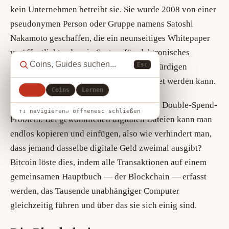
kein Unternehmen betreibt sie. Sie wurde 2008 von einer
pseudonymen Person oder Gruppe namens Satoshi
Nakamoto geschaffen, die ein neunseitiges Whitepaper
veröffentlichte, das ein System für elektronisches
Esc
Bargeld beschrieb, das ohne vertrauenswürdigen
Mittelsmann zwischen Menschen gesendet werden kann.
Alle
Coins
Lernen
Das zentrale Problem, das es löste, ist das Double-Spend-
↑↓ navigieren
↵ öffnen
esc schließen
Problem: Bei gewöhnlichen digitalen Dateien kann man
endlos kopieren und einfügen, also wie verhindert man,
dass jemand dasselbe digitale Geld zweimal ausgibt?
Bitcoin löste dies, indem alle Transaktionen auf einem
gemeinsamen Hauptbuch — der Blockchain — erfasst
werden, das Tausende unabhängiger Computer
gleichzeitig führen und über das sie sich einig sind.