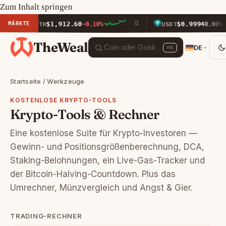
Zum Inhalt springen
MÄRKTE
$1,912.60
$0.9994
ETH
-0.10%
USDT
0.00%
TheWeal
DE
⌘K
Startseite
/ Werkzeuge
KOSTENLOSE KRYPTO-TOOLS
Krypto-Tools & Rechner
Eine kostenlose Suite für Krypto-Investoren —
Gewinn- und Positionsgrößenberechnung, DCA,
Staking-Belohnungen, ein Live-Gas-Tracker und
der Bitcoin-Halving-Countdown. Plus das
Umrechner
,
Münzvergleich
und
Angst & Gier
.
TRADING-RECHNER