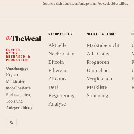
Schließe dich Tausenden Anlegern an. Jederzeit abbestellbar.
NACHRICHTEN
MÄRKTE & TOOLS
Ü
TheWeal
Aktuelle
Marktübersicht
Ü
KRYPTO-
Nachrichten
Alle Coins
M
DATEN,
RESEARCH &
PROGNOSEN
Bitcoin
Prognosen
R
Unabhängige
Ethereum
Umrechner
U
Krypto-
Altcoins
Vergleichen
E
Marktdaten,
DeFi
Merkliste
K
modellbasierte
Preisszenarien,
Regulierung
Stimmung
Tools und
Analyse
Anlegerbildung.