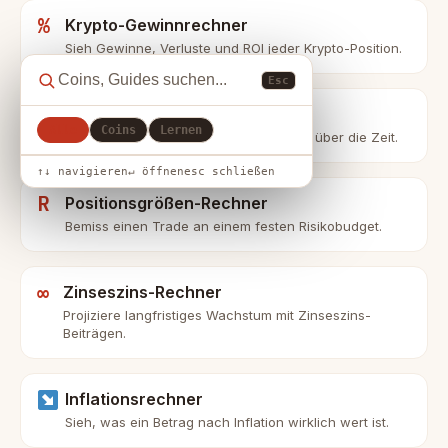
%
Krypto-Gewinnrechner
Sieh Gewinne, Verluste und ROI jeder Krypto-Position.
Esc
+
DCA-Rechner
Alle
Coins
Lernen
Modelliere Cost-Averaging in eine Coin über die Zeit.
↑↓ navigieren
↵ öffnen
esc schließen
R
Positionsgrößen-Rechner
Bemiss einen Trade an einem festen Risikobudget.
∞
Zinseszins-Rechner
Projiziere langfristiges Wachstum mit Zinseszins-
Beiträgen.
Inflationsrechner
Sieh, was ein Betrag nach Inflation wirklich wert ist.