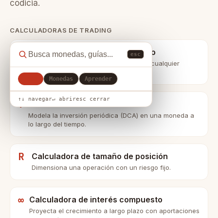
codicia
.
CALCULADORAS DE TRADING
%
Calculadora de ganancias cripto
esc
Consulta ganancias, pérdidas y ROI de cualquier
posición cripto.
Todo
Monedas
Aprender
↑↓ navegar
↵ abrir
esc cerrar
+
Calculadora de DCA
Modela la inversión periódica (DCA) en una moneda a
lo largo del tiempo.
R
Calculadora de tamaño de posición
Dimensiona una operación con un riesgo fijo.
∞
Calculadora de interés compuesto
Proyecta el crecimiento a largo plazo con aportaciones