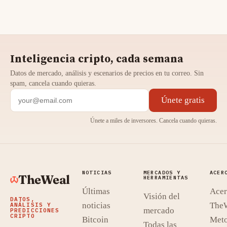
Inteligencia cripto, cada semana
Datos de mercado, análisis y escenarios de precios en tu correo. Sin
spam, cancela cuando quieras.
Únete gratis
Únete a miles de inversores. Cancela cuando quieras.
NOTICIAS
MERCADOS Y
ACER
TheWeal
HERRAMIENTAS
Últimas
Acer
Visión del
DATOS,
noticias
The
ANÁLISIS Y
mercado
PREDICCIONES
CRIPTO
Bitcoin
Meto
Todas las