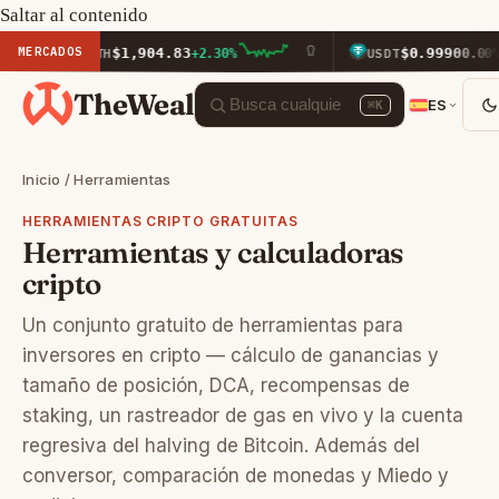
Saltar al contenido
MERCADOS
$1,904.83
$0.9990
ETH
+2.30%
USDT
0.00%
TheWeal
ES
⌘K
Inicio
/ Herramientas
HERRAMIENTAS CRIPTO GRATUITAS
Herramientas y calculadoras
cripto
Un conjunto gratuito de herramientas para
inversores en cripto — cálculo de ganancias y
tamaño de posición, DCA, recompensas de
staking, un rastreador de gas en vivo y la cuenta
regresiva del halving de Bitcoin. Además del
conversor
,
comparación de monedas
y
Miedo y