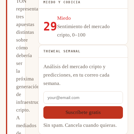
TON
MIEDO Y CODICIA
representan
tres
Miedo
29
apuestas
Sentimiento del mercado
distintas
cripto, 0–100
sobre
cómo
THEWEAL SEMANAL
debería
ser
Análisis del mercado cripto y
la
predicciones, en tu correo cada
próxima
semana.
generación
de
infraestructura
cripto.
Suscríbete gratis
A
Sin spam. Cancela cuando quieras.
mediados
de