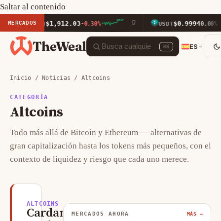
Saltar al contenido
MERCADOS
$1,912.03
$0.9994
ETH
-0.30%
USDT
0.00%
TheWeal
ES
⌘K
Inicio
/
Noticias
/ Altcoins
CATEGORÍA
Altcoins
Todo más allá de Bitcoin y Ethereum — alternativas de
gran capitalización hasta los tokens más pequeños, con el
contexto de liquidez y riesgo que cada uno merece.
ALTCOINS
Cardano,
MERCADOS AHORA
MÁS →