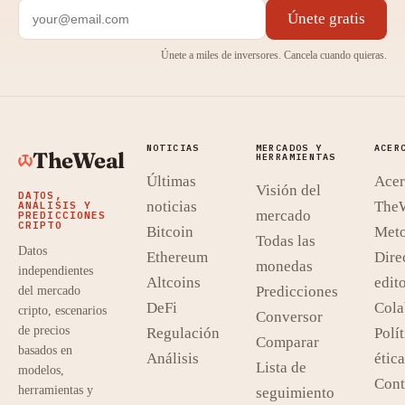
Únete gratis
Únete a miles de inversores. Cancela cuando quieras.
NOTICIAS
MERCADOS Y
ACER
TheWeal
HERRAMIENTAS
Últimas
Acer
Visión del
DATOS,
noticias
The
ANÁLISIS Y
mercado
PREDICCIONES
CRIPTO
Bitcoin
Meto
Todas las
Datos
Ethereum
Dire
monedas
independientes
Altcoins
edito
Predicciones
del mercado
DeFi
Cola
cripto, escenarios
Conversor
de precios
Regulación
Polít
Comparar
basados en
Análisis
ética
Lista de
modelos,
Cont
herramientas y
seguimiento