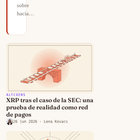
sobre
hacia…
27 jun 2026
· Lena Kovacs
ALTCOINS
XRP tras el caso de la SEC: una
prueba de realidad como red
de pagos
26 jun 2026
· Lena Kovacs