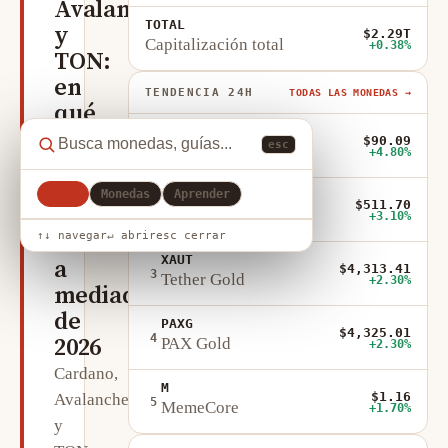
Avalanche
TOTAL
y
$2.29T
Capitalización total
+0.38%
TON:
en
TENDENCIA 24H
TODAS LAS MONEDAS →
qué
OKB
punto
$90.09
esc
1
OKB
+4.80%
están
tres
Todo
Monedas
Aprender
ZEC
$511.70
2
grandes
Zcash
+3.10%
altcoins
↑↓ navegar
↵ abrir
esc cerrar
XAUT
a
$4,313.41
3
Tether Gold
+2.30%
mediados
de
PAXG
$4,325.01
4
2026
PAX Gold
+2.30%
Cardano,
M
$1.16
Avalanche
5
MemeCore
+1.70%
y