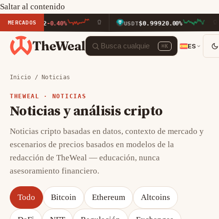
Saltar al contenido
MERCADOS
1,902.42
$0.9992
-0.40%
USDT
0.00%
TheWeal
ES
⌘K
Inicio
/
Noticias
THEWEAL ·
NOTICIAS
Noticias y análisis cripto
Noticias cripto basadas en datos, contexto de mercado y
escenarios de precios basados en modelos de la
redacción de TheWeal — educación, nunca
asesoramiento financiero.
Todo
Bitcoin
Ethereum
Altcoins