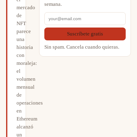
semana.
mercado
de
NFT
parece
Suscríbete gratis
una
Sin spam. Cancela cuando quieras.
historia
con
moraleja:
el
volumen
mensual
de
operaciones
en
Ethereum
alcanzó
un