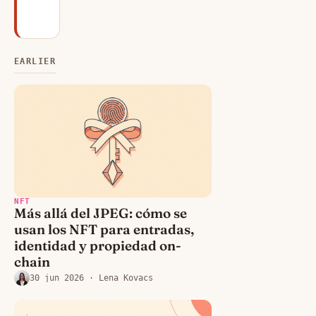
30 jun 2026
· Priya Rao
EARLIER
NFT
Más allá del JPEG: cómo se
usan los NFT para entradas,
identidad y propiedad on-
chain
30 jun 2026
· Lena Kovacs