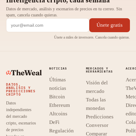
Inteligencia cripto, cada semana
Datos de mercado, análisis y escenarios de precios en tu correo. Sin
spam, cancela cuando quieras.
Únete gratis
Únete a miles de inversores. Cancela cuando quieras.
NOTICIAS
MERCADOS Y
ACER
TheWeal
HERRAMIENTAS
Últimas
Acer
Visión del
DATOS,
noticias
The
ANÁLISIS Y
mercado
PREDICCIONES
CRIPTO
Bitcoin
Meto
Todas las
Datos
Ethereum
Dire
monedas
independientes
Altcoins
edito
Predicciones
del mercado
DeFi
Cola
cripto, escenarios
Conversor
de precios
Regulación
Polít
Comparar