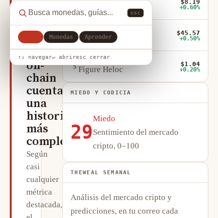
su
$8.19
3
Chainlink
+0.60%
máximo,
esc
pero
LTC
$45.57
4
la
Litecoin
Todo
Monedas
Aprender
+0.50%
actividad
↑↓ navegar
↵ abrir
esc cerrar
FIGR_HELOC
on-
$1.04
5
Figure Heloc
+0.20%
chain
cuenta
MIEDO Y CODICIA
una
historia
Miedo
más
29
Sentimiento del mercado
compleja
cripto, 0–100
Según
casi
THEWEAL SEMANAL
cualquier
métrica
Análisis del mercado cripto y
destacada,
predicciones, en tu correo cada
el