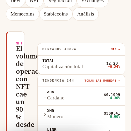
DeFi
NFT
Regulación
Exchanges
Memecoins
Stablecoins
Análisis
NFT
El
MERCADOS AHORA
MÁS →
volumen
TOTAL
de
$2.28T
Capitalización total
-0.24%
operaciones
con
TENDENCIA 24H
TODAS LAS MONEDAS →
NFT
ADA
cae
$0.1999
1
Cardano
+4.30%
un
90
XMR
$369.41
2
%
Monero
+0.90%
desde
LINK