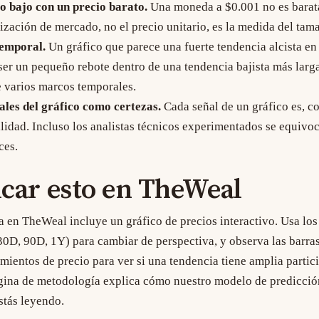
o bajo con un precio barato.
Una moneda a $0.001 no es barat
lización de mercado, no el precio unitario, es la medida del tam
temporal.
Un gráfico que parece una fuerte tendencia alcista en
ser un pequeño rebote dentro de una tendencia bajista más larga
varios marcos temporales.
ales del gráfico como certezas.
Cada señal de un gráfico es, 
idad. Incluso los analistas técnicos experimentados se equivo
ces.
car esto en TheWeal
a
en TheWeal incluye un gráfico de precios interactivo. Usa lo
30D, 90D, 1Y) para cambiar de perspectiva, y observa las barra
ientos de precio para ver si una tendencia tiene amplia partic
gina de metodología
explica cómo nuestro modelo de predicción
stás leyendo.