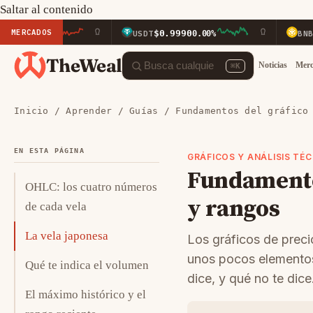
Saltar al contenido
MERCADOS
$0.9990
$592.2
.80%
USDT
0.00%
BNB
TheWeal
Noticias
Mer
⌘K
Inicio
/
Aprender
/
Guías
/ Fundamentos del gráfico 
EN ESTA PÁGINA
GRÁFICOS Y ANÁLISIS TÉC
Fundamentos
OHLC: los cuatro números
y rangos
de cada vela
La vela japonesa
Los gráficos de preci
unos pocos elementos
Qué te indica el volumen
dice, y qué no te dice
El máximo histórico y el