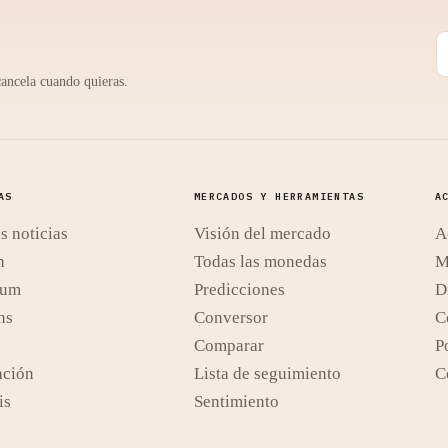
cancela cuando quieras.
AS
MERCADOS Y HERRAMIENTAS
A
s noticias
Visión del mercado
A
n
Todas las monedas
M
eum
Predicciones
D
ns
Conversor
C
Comparar
Po
ación
Lista de seguimiento
C
is
Sentimiento