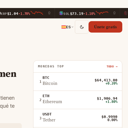
04
$73.19
$0.
-1.70%
SOL
-1.10%
TRX
ES
Únete gratis
MONEDAS TOP
TODO →
umen
BTC
$64,413.00
1
Bitcoin
+0.20%
ETH
ntienen
$1,906.94
2
Ethereum
+1.80%
qué te
USDT
$0.9990
3
Tether
0.00%