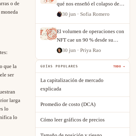
rras o de
qué nos enseñó el colapso de
e moneda
UST sobre las stablecoins
30 jun
· Sofia Romero
algorítmicas
El volumen de operaciones con
NFT cae un 90 % desde su
máximo, pero la actividad on-
30 jun
· Priya Rao
tes:
chain cuenta una historia más
compleja
o que la
GUÍAS POPULARES
TODO →
ele ser
La capitalización de mercado
explicada
uestran
rior larga
Promedio de costo (DCA)
s lo
nifica lo
Cómo leer gráficos de precios
Tamaño de posición y riesgo