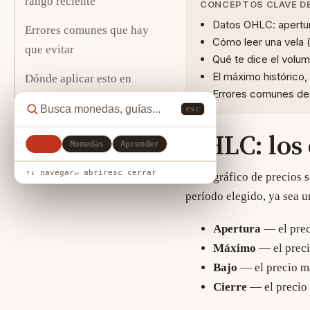
rango reciente
CONCEPTOS CLAVE DE
Datos OHLC: apertur
Errores comunes que hay
Cómo leer una vela 
que evitar
Qué te dice el volu
El máximo histórico, 
Dónde aplicar esto en
Errores comunes de l
TheWeal
esc
OHLC: los 
Todo
Monedas
Aprender
↑↓ navegar
↵ abrir
esc cerrar
Cada gráfico de precios 
período elegido, ya sea u
Apertura
— el prec
Máximo
— el preci
Bajo
— el precio má
Cierre
— el precio 