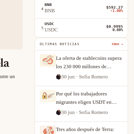
BNB
$592.27
4
BNB
-1.00%
USDC
$0.9995
5
USDC
0.00%
ÚLTIMAS NOTICIAS
TODO →
La oferta de stablecoins supera
la
los 230 000 millones de
dólares: qué nos dice el
ante un
30 jun
· Sofia Romero
crecimiento de USDT y USDC
sobre la demanda cripto
Por qué los trabajadores
migrantes eligen USDT en
lugar de Western Union
30 jun
· Sofia Romero
Tres años después de Terra: