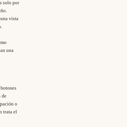
a solo por
año.
 una vista
.
como
can una
s botones
s de
ipación o
 trata el