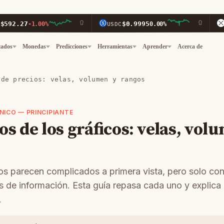
7
$0.9995
$1.
-1.00%
USDC
0.00%
XRP
cados
Monedas
Predicciones
Herramientas
Aprender
Acerca de
de precios: velas, volumen y rangos
NICO — PRINCIPIANTE
 de los gráficos: velas, vol
os parecen complicados a primera vista, pero solo co
 de información. Esta guía repasa cada uno y explica 
.