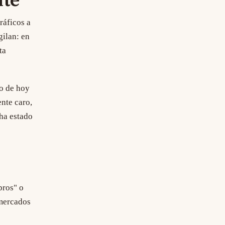
nte
ráficos a
gilan: en
ta
io de hoy
ente caro,
 ha estado
bros" o
 mercados