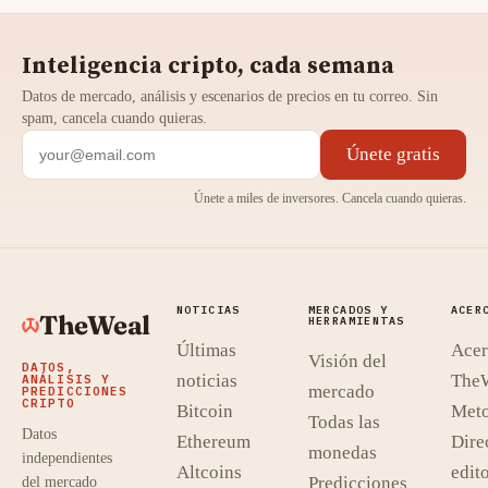
Inteligencia cripto, cada semana
Datos de mercado, análisis y escenarios de precios en tu correo. Sin
spam, cancela cuando quieras.
Únete gratis
Únete a miles de inversores. Cancela cuando quieras.
NOTICIAS
MERCADOS Y
ACER
TheWeal
HERRAMIENTAS
Últimas
Acer
Visión del
DATOS,
noticias
The
ANÁLISIS Y
mercado
PREDICCIONES
CRIPTO
Bitcoin
Meto
Todas las
Datos
Ethereum
Dire
monedas
independientes
Altcoins
edito
Predicciones
del mercado