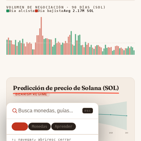
VOLUMEN DE NEGOCIACIÓN · 90 DÍAS (SOL)
Día alcista
Día bajista
Avg 2.17M SOL
Predicción de precio de Solana (SOL)
BEARISH REGIME
esc
Todo
Monedas
Aprender
24h
7d
30d
90d
1y
2027
2028
2030
↑↓ navegar
↵ abrir
esc cerrar