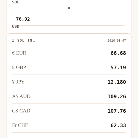
SOL
=
USD
1 SOL IN…
2026-08-07
€ EUR
66.68
£ GBP
57.19
¥ JPY
12,180
A$ AUD
109.26
C$ CAD
107.76
Fr CHF
62.33