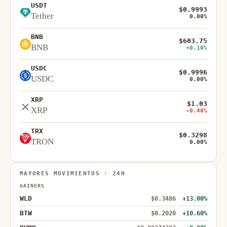
USDT
$0.9993
Tether
0.00%
BNB
$603.75
BNB
+0.10%
USDC
$0.9996
USDC
0.00%
XRP
$1.03
XRP
-0.40%
TRX
$0.3298
TRON
0.00%
MAYORES MOVIMIENTOS · 24H
GAINERS
WLD
$0.3486
+13.00%
BTW
$0.2020
+10.60%