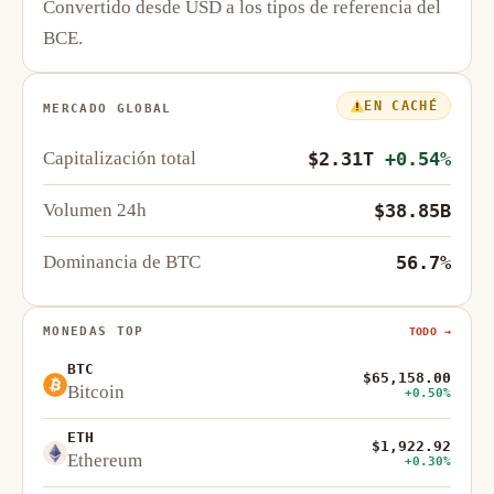
Convertido desde USD a los tipos de referencia del
BCE.
EN CACHÉ
MERCADO GLOBAL
Capitalización total
$2.31T
+0.54%
Volumen 24h
$38.85B
Dominancia de BTC
56.7%
MONEDAS TOP
TODO →
BTC
$65,158.00
Bitcoin
+0.50%
ETH
$1,922.92
Ethereum
+0.30%