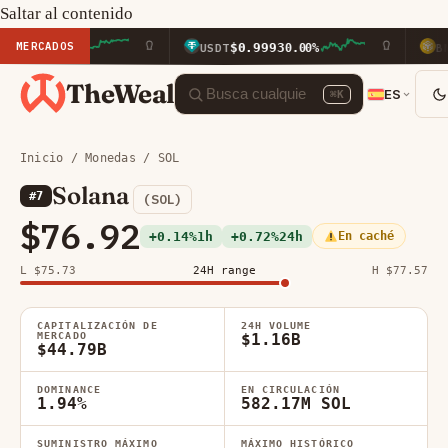
Saltar al contenido
MERCADOS
$0.9993
$603.
.30%
USDT
0.00%
BNB
TheWeal
ES
⌘K
Inicio
/
Monedas
/ SOL
Solana
#7
(SOL)
$76.92
+0.14%
1h
+0.72%
24h
En caché
L $75.73
24H range
H $77.57
CAPITALIZACIÓN DE
24H VOLUME
MERCADO
$1.16B
$44.79B
DOMINANCE
EN CIRCULACIÓN
1.94%
582.17M SOL
SUMINISTRO MÁXIMO
MÁXIMO HISTÓRICO