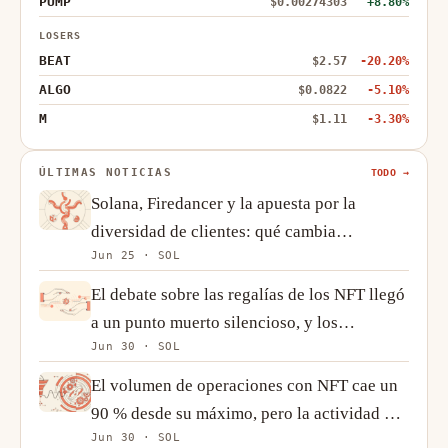
PUMP
$0.00274303
+8.80%
LOSERS
BEAT
$2.57
-20.20%
ALGO
$0.0822
-5.10%
M
$1.11
-3.30%
ÚLTIMAS NOTICIAS
TODO →
Solana, Firedancer y la apuesta por la
diversidad de clientes: qué cambia
Jun 25 · SOL
realmente la ingeniería
El debate sobre las regalías de los NFT llegó
a un punto muerto silencioso, y los
Jun 30 · SOL
creadores se adaptan
El volumen de operaciones con NFT cae un
90 % desde su máximo, pero la actividad on-
Jun 30 · SOL
chain cuenta una historia más compleja