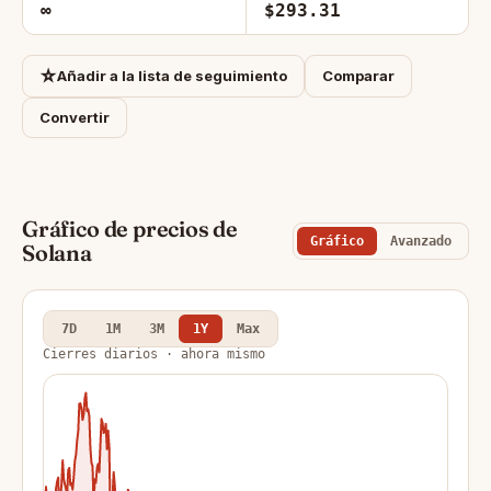
∞
$293.31
☆
Añadir a la lista de seguimiento
Comparar
Convertir
Gráfico de precios de
Gráfico
Avanzado
Solana
7D
1M
3M
1Y
Max
Cierres diarios · ahora mismo