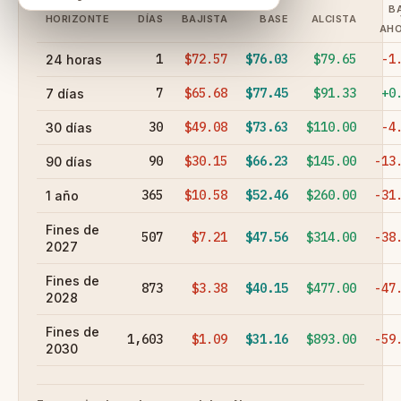
B
HORIZONTE
DÍAS
BAJISTA
BASE
ALCISTA
AH
1
$72.57
$76.03
$79.65
-1
24 horas
7
$65.68
$77.45
$91.33
+0
7 días
30
$49.08
$73.63
$110.00
-4
30 días
90
$30.15
$66.23
$145.00
-13
90 días
365
$10.58
$52.46
$260.00
-31
1 año
Fines de
507
$7.21
$47.56
$314.00
-38
2027
Fines de
873
$3.38
$40.15
$477.00
-47
2028
Fines de
1,603
$1.09
$31.16
$893.00
-59
2030