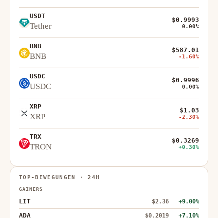
USDT
$0.9993
Tether
0.00%
BNB
$587.01
BNB
-1.60%
USDC
$0.9996
USDC
0.00%
XRP
$1.03
XRP
-2.30%
TRX
$0.3269
TRON
+0.30%
TOP-BEWEGUNGEN · 24H
GAINERS
LIT
$2.36
+9.00%
ADA
$0.2019
+7.10%