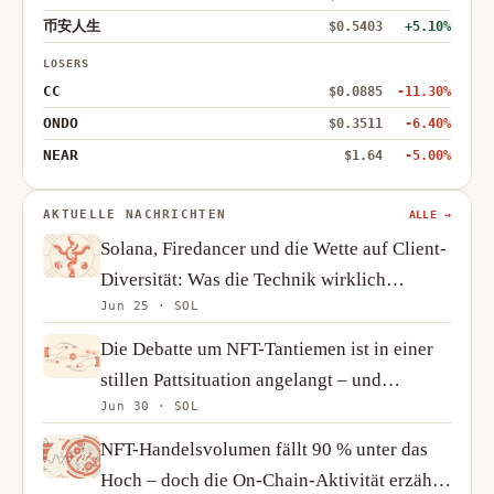
币安人生
$0.5403
+5.10%
LOSERS
CC
$0.0885
-11.30%
ONDO
$0.3511
-6.40%
NEAR
$1.64
-5.00%
AKTUELLE NACHRICHTEN
ALLE →
Solana, Firedancer und die Wette auf Client-
Diversität: Was die Technik wirklich
Jun 25 · SOL
verändert
Die Debatte um NFT-Tantiemen ist in einer
stillen Pattsituation angelangt – und
Jun 30 · SOL
Kreative passen sich an
NFT-Handelsvolumen fällt 90 % unter das
Hoch – doch die On-Chain-Aktivität erzählt