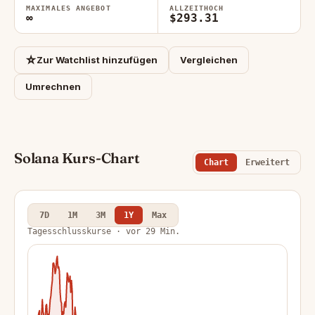
MAXIMALES ANGEBOT
ALLZEITHOCH
∞
$293.31
☆
Zur Watchlist hinzufügen
Vergleichen
Umrechnen
Solana Kurs-Chart
Chart
Erweitert
7D
1M
3M
1Y
Max
Tagesschlusskurse · vor 29 Min.