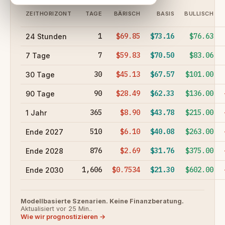
ZEITHORIZONT
TAGE
BÄRISCH
BASIS
BULLISCH
1
$69.85
$73.16
$76.63
24 Stunden
7
$59.83
$70.50
$83.06
7 Tage
30
$45.13
$67.57
$101.00
30 Tage
90
$28.49
$62.33
$136.00
90 Tage
365
$8.90
$43.78
$215.00
1 Jahr
510
$6.10
$40.08
$263.00
Ende 2027
876
$2.69
$31.76
$375.00
Ende 2028
1,606
$0.7534
$21.30
$602.00
Ende 2030
Modellbasierte Szenarien. Keine Finanzberatung.
Aktualisiert vor 25 Min..
Wie wir prognostizieren →