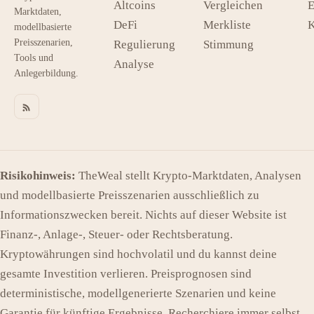
Altcoins
Vergleichen
E
Marktdaten,
DeFi
Merkliste
K
modellbasierte
Preisszenarien,
Regulierung
Stimmung
Tools und
Analyse
Anlegerbildung.
Risikohinweis:
TheWeal stellt Krypto-Marktdaten, Analysen
und modellbasierte Preisszenarien ausschließlich zu
Informationszwecken bereit. Nichts auf dieser Website ist
Finanz-, Anlage-, Steuer- oder Rechtsberatung.
Kryptowährungen sind hochvolatil und du kannst deine
gesamte Investition verlieren. Preisprognosen sind
deterministische, modellgenerierte Szenarien und keine
Garantie für künftige Ergebnisse. Recherchiere immer selbst