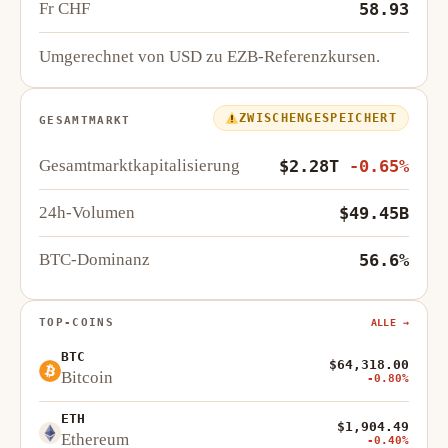
Fr CHF
58.93
Umgerechnet von USD zu EZB-Referenzkursen.
ZWISCHENGESPEICHERT
GESAMTMARKT
Gesamtmarktkapitalisierung
$2.28T
-0.65%
24h-Volumen
$49.45B
BTC-Dominanz
56.6%
TOP-COINS
ALLE →
BTC
$64,318.00
Bitcoin
-0.80%
ETH
$1,904.49
Ethereum
-0.40%