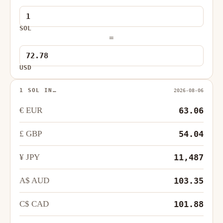
SOL
=
USD
1 SOL IN…
2026-08-06
€ EUR
63.06
£ GBP
54.04
¥ JPY
11,487
A$ AUD
103.35
C$ CAD
101.88