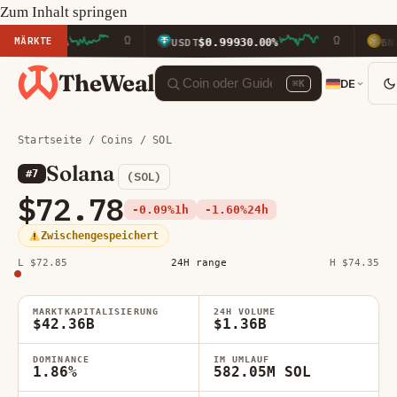
Zum Inhalt springen
MÄRKTE
$0.9993
$587.0
.40%
USDT
0.00%
BNB
TheWeal
DE
⌘K
Startseite
/
Coins
/ SOL
Solana
#7
(SOL)
$72.78
-0.09%
1h
-1.60%
24h
Zwischengespeichert
L $72.85
24H range
H $74.35
MARKTKAPITALISIERUNG
24H VOLUME
$42.36B
$1.36B
DOMINANCE
IM UMLAUF
1.86%
582.05M SOL