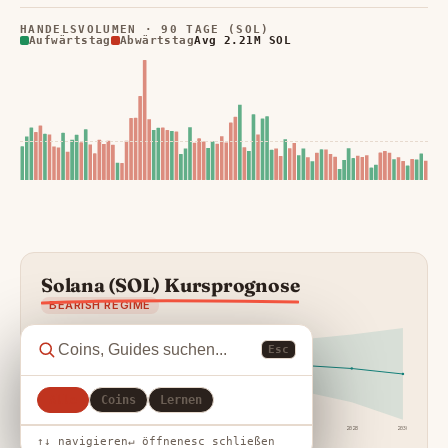
HANDELSVOLUMEN · 90 TAGE (SOL)
Aufwärtstag
Abwärtstag
Avg 2.21M SOL
Solana (SOL) Kursprognose
BEARISH REGIME
Esc
Alle
Coins
Lernen
24h
7d
30d
90d
1y
2027
2028
2030
↑↓ navigieren
↵ öffnen
esc schließen