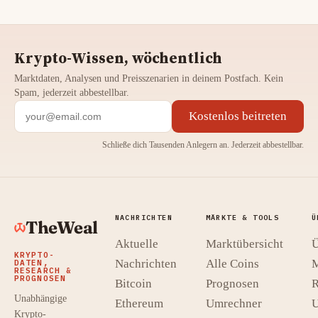
Krypto-Wissen, wöchentlich
Marktdaten, Analysen und Preisszenarien in deinem Postfach. Kein
Spam, jederzeit abbestellbar.
Kostenlos beitreten
Schließe dich Tausenden Anlegern an. Jederzeit abbestellbar.
NACHRICHTEN
MÄRKTE & TOOLS
Ü
TheWeal
Aktuelle
Marktübersicht
Ü
KRYPTO-
Nachrichten
Alle Coins
M
DATEN,
RESEARCH &
PROGNOSEN
Bitcoin
Prognosen
R
Unabhängige
Ethereum
Umrechner
U
Krypto-