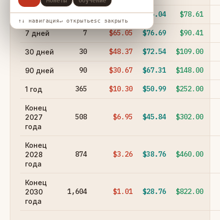
Все
Монеты
Обучение
1
$71.63
$75.04
$78.61
24 часа
↑↓ навигация
↵ открыть
esc закрыть
7
$65.05
$76.69
$90.41
7 дней
30
$48.37
$72.54
$109.00
30 дней
90
$30.67
$67.31
$148.00
90 дней
365
$10.30
$50.99
$252.00
1 год
Конец
508
$6.95
$45.84
$302.00
2027
года
Конец
874
$3.26
$38.76
$460.00
2028
года
Конец
1,604
$1.01
$28.76
$822.00
2030
года