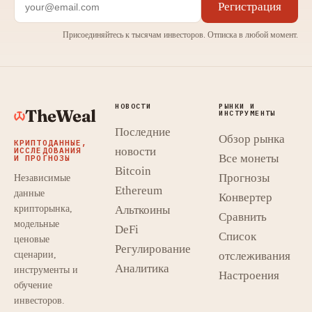
Регистрация
Присоединяйтесь к тысячам инвесторов. Отписка в любой момент.
НОВОСТИ
РЫНКИ И
TheWeal
ИНСТРУМЕНТЫ
Последние
Обзор рынка
КРИПТОДАННЫЕ,
новости
ИССЛЕДОВАНИЯ
Все монеты
И ПРОГНОЗЫ
Bitcoin
Прогнозы
Независимые
Ethereum
данные
Конвертер
крипторынка,
Альткоины
Сравнить
модельные
DeFi
Список
ценовые
Регулирование
сценарии,
отслеживания
Аналитика
инструменты и
Настроения
обучение
инвесторов.