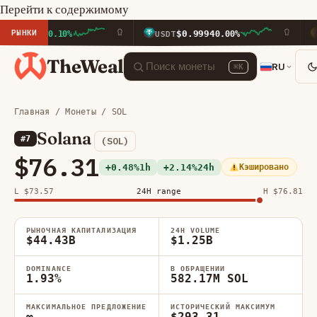
Перейти к содержимому
РЫНКИ
0
$0.9994
$60
+0.10%
USDT
0.00%
BNB
TheWeal
RU
⌘K
Главная
/
Монеты
/ SOL
Solana
#7
(SOL)
$76.31
+0.48%
1h
+2.14%
24h
Кэшировано
L $73.57
24H range
H $76.81
РЫНОЧНАЯ КАПИТАЛИЗАЦИЯ
24H VOLUME
$44.43B
$1.25B
DOMINANCE
В ОБРАЩЕНИИ
1.93%
582.17M SOL
МАКСИМАЛЬНОЕ ПРЕДЛОЖЕНИЕ
ИСТОРИЧЕСКИЙ МАКСИМУМ
∞
$293.31