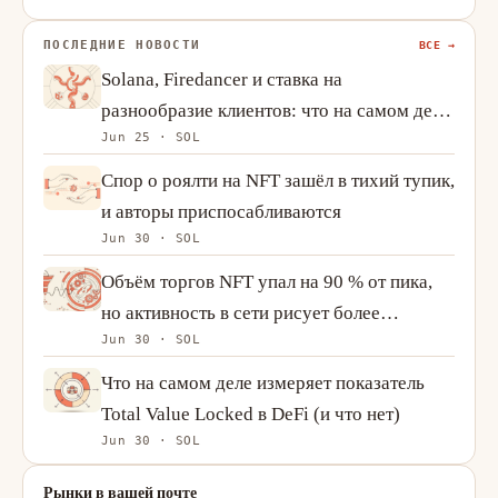
ПОСЛЕДНИЕ НОВОСТИ
ВСЕ →
Solana, Firedancer и ставка на
разнообразие клиентов: что на самом деле
Jun 25 · SOL
меняет инженерия
Спор о роялти на NFT зашёл в тихий тупик,
и авторы приспосабливаются
Jun 30 · SOL
Объём торгов NFT упал на 90 % от пика,
но активность в сети рисует более
Jun 30 · SOL
сложную картину
Что на самом деле измеряет показатель
Total Value Locked в DeFi (и что нет)
Jun 30 · SOL
Рынки в вашей почте