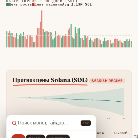
ОБЪЁМ ТОРГОВ · 90 ДНЕЙ (SOL)
День роста
День падения
Avg 2.19M SOL
Прогноз цены Solana (SOL)
BEARISH REGIME
24h
7d
30d
90d
1y
2027
2028
2030
esc
ГОРИЗОНТ
ДНЕЙ
МЕДВЕЖИЙ
БАЗА
БЫЧИЙ
Т