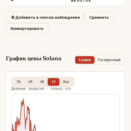
☆
Добавить в список наблюдения
Сравнить
Конвертировать
График цены Solana
График
Расширенный
7D
1M
3M
1Y
Max
Дневные закрытия · только что