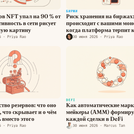
БИРЖИ
ов NFT упал на 90 % от
Риск хранения на биржах:
тивность в сети рисует
происходит с вашими мон
ную картину
когда платформа терпит 
6
· Priya Rao
30 июня 2026
· Priya Rao
DEFI
тво резервов: что оно
Как автоматические марк
 что скрывает и о чём
мейкеры (AMM) формиру
 вместо этого
каждой сделки в DeFi
6
· Priya Rao
30 июня 2026
· Marcus Tan