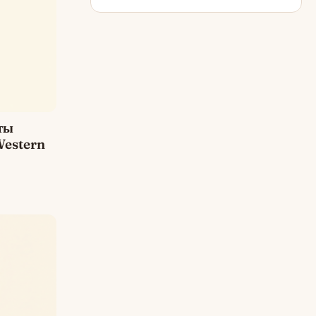
ты
Western