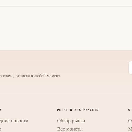
з спама, отписка в любой момент.
И
РЫНКИ И ИНСТРУМЕНТЫ
О
дние новости
Обзор рынка
О
n
Все монеты
М