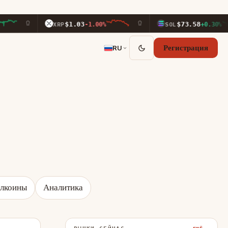
$1.03
$73.58
XRP
-1.00%
SOL
+0.30%
RU
Регистрация
блкоины
Аналитика