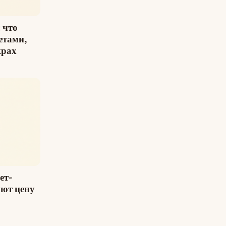
 что
етами,
крах
ет-
ют цену