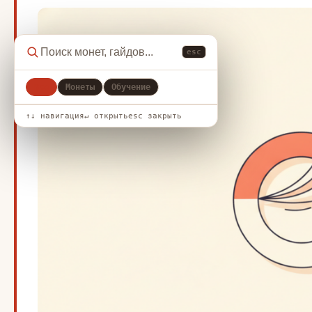
esc
Все
Монеты
Обучение
↑↓ навигация
↵ открыть
esc закрыть