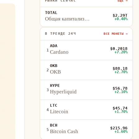
РЫНКИ СЕЙЧАС
ЕЩЁ →
TOTAL
$2.29T
Общая капитализация
+0.40%
В ТРЕНДЕ 24Ч
ВСЕ МОНЕТЫ →
ADA
$0.2018
1
Cardano
+7.20%
OKB
$88.18
2
OKB
+2.70%
HYPE
$56.78
3
Hyperliquid
+2.10%
LTC
$45.74
4
Litecoin
+1.70%
BCH
$215.96
5
Bitcoin Cash
+1.60%