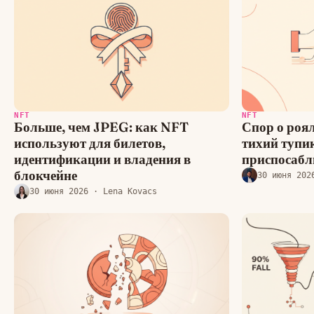
NFT
NFT
Больше, чем JPEG: как NFT
Спор о роя
используют для билетов,
тихий тупик
идентификации и владения в
приспосабл
блокчейне
30 июня 202
30 июня 2026
· Lena Kovacs