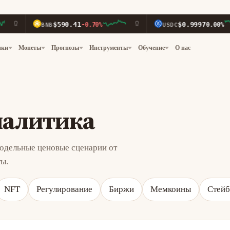
$590.41
$0.9997
BNB
-0.70%
USDC
0.00%
нки
Монеты
Прогнозы
Инструменты
Обучение
О нас
налитика
модельные ценовые сценарии от
ы.
NFT
Регулирование
Биржи
Мемкоины
Стей