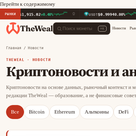
Перейти к содержимому
РЫНКИ
$1,915.02
$0.9994
TH
+0.40%
USDT
0.00%
TheWeal
Новости
Ры
⌘K
Главная
/
Новости
THEWEAL ·
НОВОСТИ
Криптоновости и а
Криптоновости на основе данных, рыночный контекст и 
редакции TheWeal — образование, а не финансовые совет
Все
Bitcoin
Ethereum
Альткоины
DeFi