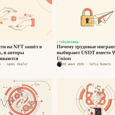
СТЕЙБЛКОИНЫ
лти на NFT зашёл в
Почему трудовые мигран
, и авторы
выбирают USDT вместо 
иваются
Union
6
· James Okafor
30 июня 2026
· Sofia Romero