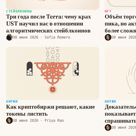
СТЕЙБЛКОИНЫ
NFT
Три года после Terra: чему крах
Объём торг
UST научил нас в отношении
пика, но ак
алгоритмических стейблкоинов
более слож
30 июня 2026
· Sofia Romero
30 июня 202
БИРЖИ
БИРЖИ
Как криптобиржи решают, какие
Доказательс
токены листить
показывает,
спрашивать
30 июня 2026
· Priya Rao
30 июня 202