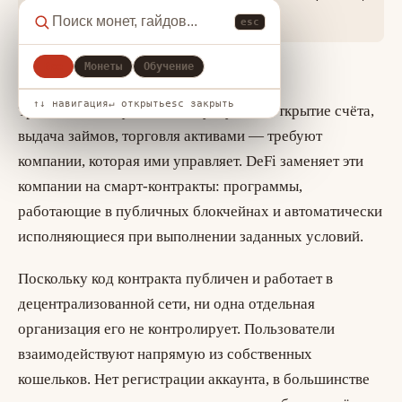
ликвидация и rug pull
esc
Все
Монеты
Обучение
Основная идея
↑↓ навигация
↵ открыть
esc закрыть
Традиционные финансовые услуги — открытие счёта,
выдача займов, торговля активами — требуют
компании, которая ими управляет. DeFi заменяет эти
компании на
смарт-контракты
: программы,
работающие в публичных блокчейнах и автоматически
исполняющиеся при выполнении заданных условий.
Поскольку код контракта публичен и работает в
децентрализованной сети, ни одна отдельная
организация его не контролирует. Пользователи
взаимодействуют напрямую из собственных
кошельков. Нет регистрации аккаунта, в большинстве