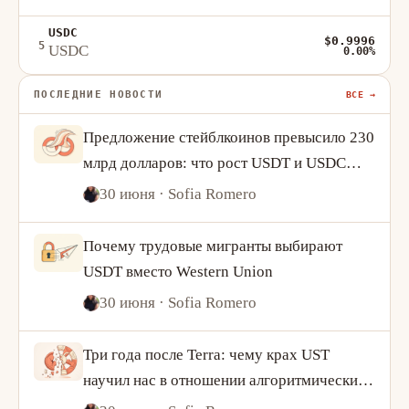
USDC
$0.9996
5
USDC
0.00%
ПОСЛЕДНИЕ НОВОСТИ
ВСЕ →
Предложение стейблкоинов превысило 230
млрд долларов: что рост USDT и USDC
говорит о спросе на криптовалюту
30 июня
· Sofia Romero
Почему трудовые мигранты выбирают
USDT вместо Western Union
30 июня
· Sofia Romero
Три года после Terra: чему крах UST
научил нас в отношении алгоритмических
стейблкоинов