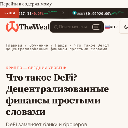
Перейти к содержимому
РЫНКИ
$1,917.11
$0.9992
-0.20%
USDT
0.00%
TheWeal
RU
⌘K
Главная
/
Обучение
/
Гайды
/ Что такое DeFi?
Децентрализованные финансы простыми словами
КРИПТО — СРЕДНИЙ УРОВЕНЬ
Что такое DeFi?
Децентрализованные
финансы простыми
словами
DeFi заменяет банки и брокеров