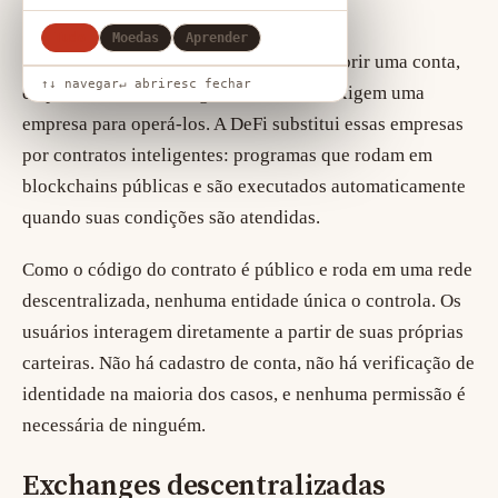
A ideia básica
Tudo
Moedas
Aprender
Os serviços financeiros tradicionais — abrir uma conta,
↑↓ navegar
↵ abrir
esc fechar
emprestar dinheiro, negociar ativos — exigem uma
empresa para operá-los. A DeFi substitui essas empresas
por
contratos inteligentes
: programas que rodam em
blockchains públicas e são executados automaticamente
quando suas condições são atendidas.
Como o código do contrato é público e roda em uma rede
descentralizada, nenhuma entidade única o controla. Os
usuários interagem diretamente a partir de suas próprias
carteiras. Não há cadastro de conta, não há verificação de
identidade na maioria dos casos, e nenhuma permissão é
necessária de ninguém.
Exchanges descentralizadas