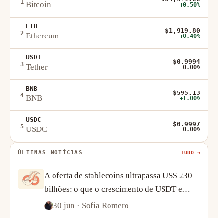
1
Bitcoin
+0.50%
ETH
$1,919.80
2
Ethereum
+0.40%
USDT
$0.9994
3
Tether
0.00%
BNB
$595.13
4
BNB
+1.00%
USDC
$0.9997
5
USDC
0.00%
ÚLTIMAS NOTÍCIAS
TUDO →
A oferta de stablecoins ultrapassa US$ 230
bilhões: o que o crescimento de USDT e
USDC diz sobre a demanda por cripto
30 jun
· Sofia Romero