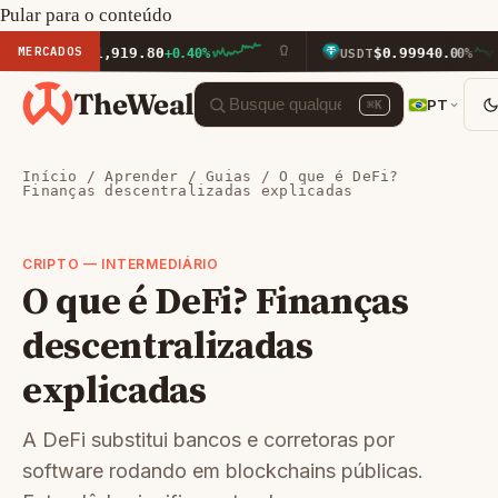
Pular para o conteúdo
MERCADOS
$1,919.80
$0.9994
ETH
+0.40%
USDT
0.00%
TheWeal
PT
⌘K
Início
/
Aprender
/
Guias
/ O que é DeFi?
Finanças descentralizadas explicadas
CRIPTO — INTERMEDIÁRIO
O que é DeFi? Finanças
descentralizadas
explicadas
A DeFi substitui bancos e corretoras por
software rodando em blockchains públicas.