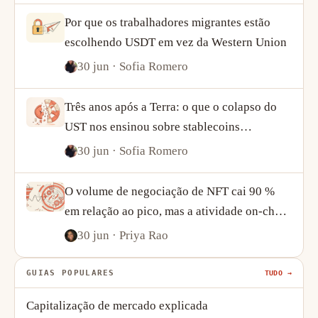
Por que os trabalhadores migrantes estão
escolhendo USDT em vez da Western Union
30 jun
· Sofia Romero
Três anos após a Terra: o que o colapso do
UST nos ensinou sobre stablecoins
algorítmicas
30 jun
· Sofia Romero
O volume de negociação de NFT cai 90 %
em relação ao pico, mas a atividade on-chain
conta uma história mais complexa
30 jun
· Priya Rao
GUIAS POPULARES
TUDO →
Capitalização de mercado explicada