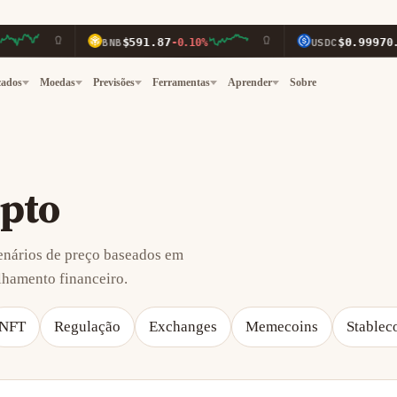
$591.87
$0.9997
BNB
-0.10%
USDC
0.00%
cados
Moedas
Previsões
Ferramentas
Aprender
Sobre
ipto
cenários de preço baseados em
hamento financeiro.
NFT
Regulação
Exchanges
Memecoins
Stablec