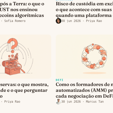
pós a Terra: o que o
Risco de custódia em ex
 UST nos ensinou
o que acontece com sua
ecoins algorítmicas
quando uma plataforma
· Sofia Romero
30 jun 2026
· Priya Rao
DEFI
servas: o que mostra,
Como os formadores de
de e o que perguntar
automatizados (AMM) pr
so
cada negociação em DeF
· Priya Rao
30 jun 2026
· Marcus Tan