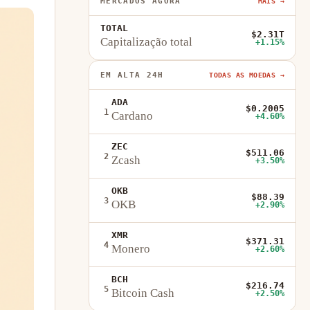
MERCADOS AGORA
MAIS →
TOTAL
$2.31T
Capitalização total
+1.15%
EM ALTA 24H
TODAS AS MOEDAS →
ADA
$0.2005
1
Cardano
+4.60%
ZEC
$511.06
2
Zcash
+3.50%
OKB
$88.39
3
OKB
+2.90%
XMR
$371.31
4
Monero
+2.60%
BCH
$216.74
5
Bitcoin Cash
+2.50%