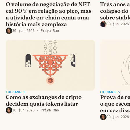
O volume de negociação de NFT
Três anos a
cai 90 % em relação ao pico, mas
colapso do
a atividade on-chain conta uma
sobre stabl
história mais complexa
30 jun 2026
30 jun 2026
· Priya Rao
EXCHANGES
EXCHANGES
Como as exchanges de cripto
Prova de re
decidem quais tokens listar
o que escon
em vez dis
30 jun 2026
· Priya Rao
30 jun 2026