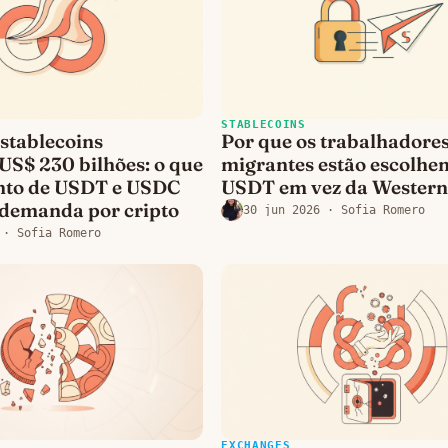
STABLECOINS
 stablecoins
Por que os trabalhadore
US$ 230 bilhões: o que
migrantes estão escolhe
nto de USDT e USDC
USDT em vez da Western
a demanda por cripto
30 jun 2026
· Sofia Romero
· Sofia Romero
EXCHANGES