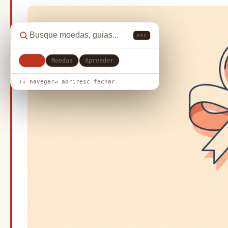
esc
Tudo
Moedas
Aprender
↑↓ navegar
↵ abrir
esc fechar