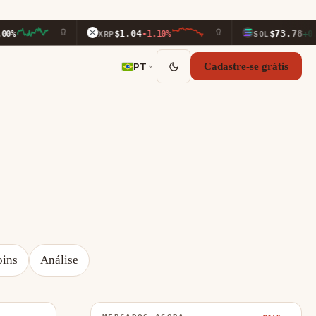
$1.04
$73.78
XRP
-1.10%
SOL
+0.70%
PT
Cadastre-se grátis
oins
Análise