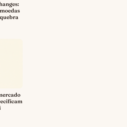
changes:
s moedas
 quebra
 mercado
ecificam
i