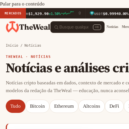
Pular para o conteúdo
MERCADOS
$1,929.90
$0.9994
ETH
+1.50%
USDT
0.00%
TheWeal
Notícias
Mer
⌘K
Início
/
Notícias
THEWEAL ·
NOTÍCIAS
Notícias e análises cr
Notícias cripto baseadas em dados, contexto de mercado e 
modelos da redação da TheWeal — educação, nunca aconsel
Tudo
Bitcoin
Ethereum
Altcoins
DeFi