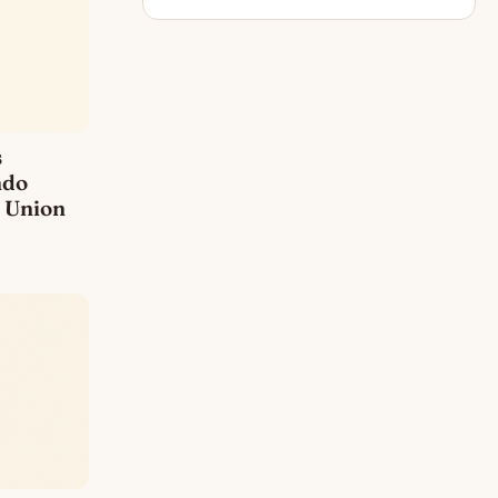
s
ndo
 Union