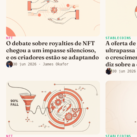
NFT
STABLECOINS
O debate sobre royalties de NFT
A oferta de
chegou a um impasse silencioso,
ultrapassa 
e os criadores estão se adaptando
o crescime
diz sobre 
30 jun 2026
· James Okafor
30 jun 2026
NFT
STABLECOINS