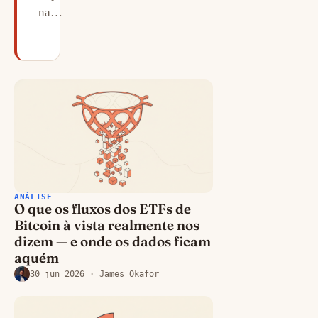
na…
30 jun 2026
· James Okafor
ANÁLISE
O que os fluxos dos ETFs de
Bitcoin à vista realmente nos
dizem — e onde os dados ficam
aquém
30 jun 2026
· James Okafor