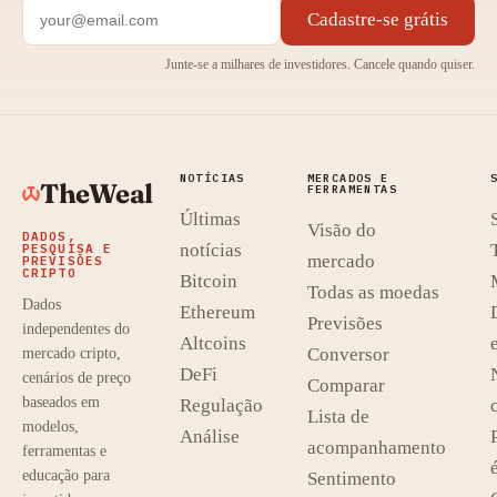
Cadastre-se grátis
Junte-se a milhares de investidores. Cancele quando quiser.
NOTÍCIAS
MERCADOS E
TheWeal
FERRAMENTAS
Últimas
Visão do
DADOS,
notícias
PESQUISA E
mercado
PREVISÕES
CRIPTO
Bitcoin
Todas as moedas
Dados
Ethereum
Previsões
independentes do
Altcoins
Conversor
mercado cripto,
DeFi
cenários de preço
Comparar
baseados em
Regulação
Lista de
modelos,
Análise
acompanhamento
ferramentas e
educação para
Sentimento