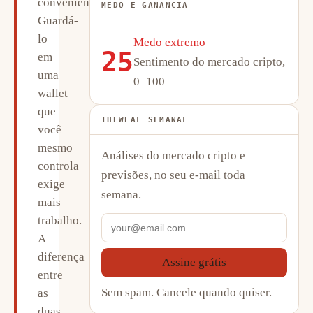
conveniente.
MEDO E GANÂNCIA
Guardá-
lo
Medo extremo
25
em
Sentimento do mercado cripto,
uma
0–100
wallet
que
THEWEAL SEMANAL
você
mesmo
Análises do mercado cripto e
controla
previsões, no seu e-mail toda
exige
semana.
mais
trabalho.
A
diferença
Assine grátis
entre
Sem spam. Cancele quando quiser.
as
duas