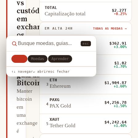
vs
TOTAL
custódia
$2.27T
Capitalização total
-0.25%
em
exchange:
EM ALTA 24H
TODAS AS MOEDAS →
os
XMR
verdadeiros
$362.91
esc
1
Monero
+3.00%
trade-
offs
Tudo
Moedas
Aprender
FIGR_HELOC
$1.02
2
de
Figure Heloc
+1.70%
↑↓ navegar
↵ abrir
esc fechar
guardar
ETH
Bitcoin
$1,904.87
3
Ethereum
+1.60%
Manter
bitcoin
PAXG
$4,256.78
4
PAX Gold
+1.50%
em
uma
XAUT
$4,242.64
exchange
5
Tether Gold
+1.40%
é