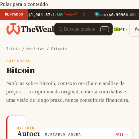
Pular para o conteúdo
MERCADOS
$1,904.87
$0.9990
ETH
+1.60%
USDT
0.00%
TheWeal
PT
⌘K
Início
/
Notícias
/ Bitcoin
CATEGORIA
Bitcoin
Notícias sobre Bitcoin, contexto on-chain e análise de
preços — a criptomoeda original, coberta com dados e
uma visão de longo prazo, nunca consultoria financeira.
BITCOIN
Autocustódia
MERCADOS AGORA
MAIS →