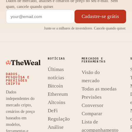
Dados de mercado, análises e cenários de preço no seu e-mail. Sem
spam, cancele quando quiser.
Cadastre-se grátis
Junte-se a milhares de investidores. Cancele quando quiser.
NOTÍCIAS
MERCADOS E
TheWeal
FERRAMENTAS
Últimas
Visão do
DADOS,
notícias
PESQUISA E
mercado
PREVISÕES
CRIPTO
Bitcoin
Todas as moedas
Dados
Ethereum
Previsões
independentes do
Altcoins
Conversor
mercado cripto,
DeFi
cenários de preço
Comparar
baseados em
Regulação
Lista de
modelos,
Análise
acompanhamento
ferramentas e