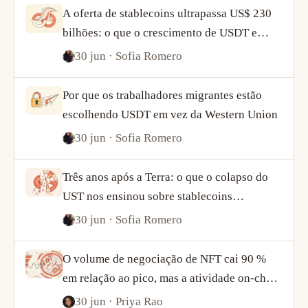
A oferta de stablecoins ultrapassa US$ 230
bilhões: o que o crescimento de USDT e
USDC diz sobre a demanda por cripto
30 jun
· Sofia Romero
Por que os trabalhadores migrantes estão
escolhendo USDT em vez da Western Union
30 jun
· Sofia Romero
Três anos após a Terra: o que o colapso do
UST nos ensinou sobre stablecoins
algorítmicas
30 jun
· Sofia Romero
O volume de negociação de NFT cai 90 %
em relação ao pico, mas a atividade on-chain
conta uma história mais complexa
30 jun
· Priya Rao