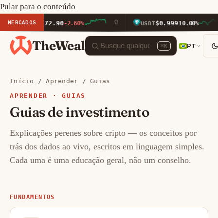
Pular para o conteúdo
MERCADOS
$1,872.90
$0.9991
ETH
-2.60%
USDT
0.00%
TheWeal
PT
⌘K
Início
/
Aprender
/ Guias
APRENDER · GUIAS
Guias de investimento
Explicações perenes sobre cripto — os conceitos por
trás dos dados ao vivo, escritos em linguagem simples.
Cada uma é uma educação geral, não um conselho.
FUNDAMENTOS