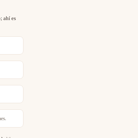
; ahí es
nes.