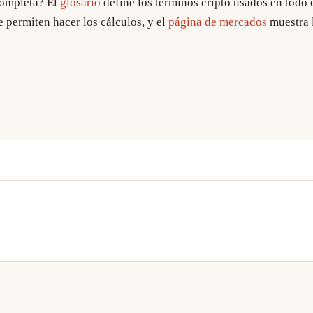
completa? El
glosario
define los términos cripto usados en todo el
e permiten hacer los cálculos, y el
página de mercados
muestra 