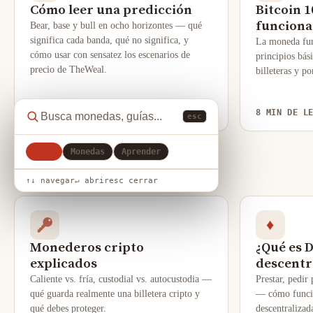
Cómo leer una predicción
Bitcoin 1
funciona
Bear, base y bull en ocho horizontes — qué
significa cada banda, qué no significa, y
La moneda fun
cómo usar con sensatez los escenarios de
principios bás
precio de TheWeal.
billeteras y po
5 MIN DE LECTURA
→
8 MIN DE L
esc
Todo
Monedas
Aprender
↑↓ navegar
↵ abrir
esc cerrar
CRIPTO
♦
Monederos cripto
¿Qué es D
explicados
descentr
Caliente vs. fría, custodial vs. autocustodia —
Prestar, pedir
qué guarda realmente una billetera cripto y
— cómo funcio
qué debes proteger.
descentralizad