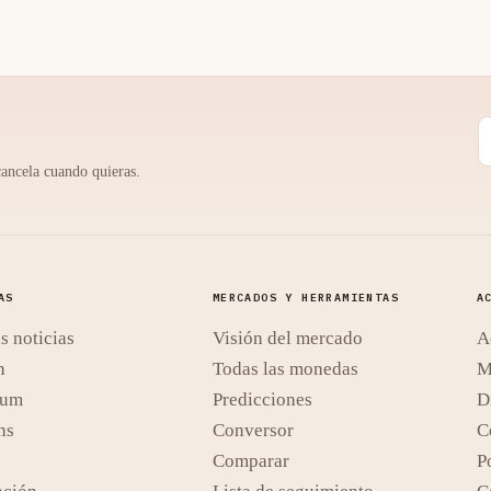
cancela cuando quieras.
AS
MERCADOS Y HERRAMIENTAS
A
s noticias
Visión del mercado
A
n
Todas las monedas
M
eum
Predicciones
D
ns
Conversor
C
Comparar
Po