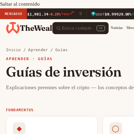
Saltar al contenido
MERCADOS
$1,901.34
$0.9992
ETH
-0.20%
USDT
0.00%
TheWeal
Noticias
Mer
⌘K
Inicio
/
Aprender
/ Guías
APRENDER · GUÍAS
Guías de inversión
Explicaciones perennes sobre el cripto — los conceptos det
FUNDAMENTOS
◆
◯