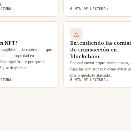
l.
ECTURA
→
6 MIN DE LECTURA
→
△
un NFT?
Entendiendo las comis
de transacción en
 fungibles al descubierto — qué
blockchain
mente la propiedad en
é no significa, y por qué el
Por qué enviar cripto cuesta dinero,
ó y se desplomó.
fijan las comisiones y cómo evitar p
más o quedarte atascado.
ECTURA
→
6 MIN DE LECTURA
→