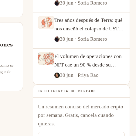
de Western Union
30 jun
· Sofia Romero
Tres años después de Terra: qué
nos enseñó el colapso de UST
sobre las stablecoins
30 jun
· Sofia Romero
iones
algorítmicas
El volumen de operaciones con
NFT cae un 90 % desde su
 cómo se
agar de
máximo, pero la actividad on-
30 jun
· Priya Rao
chain cuenta una historia más
compleja
INTELIGENCIA DE MERCADO
Un resumen conciso del mercado cripto
por semana. Gratis, cancela cuando
quieras.