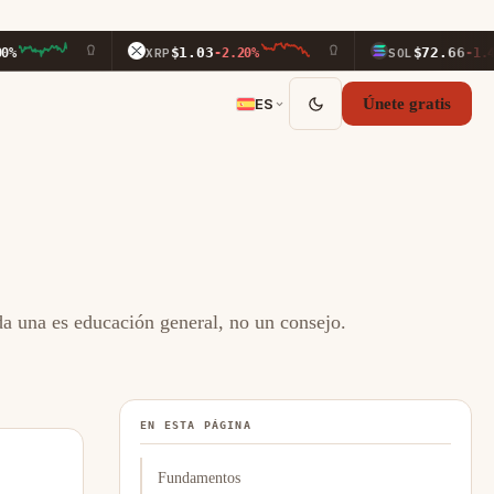
$1.03
$72.66
XRP
-2.20%
SOL
-1.40%
ES
Únete gratis
ada una es educación general, no un consejo.
EN ESTA PÁGINA
Fundamentos