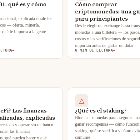
01: qué es y cómo
Cómo comprar
criptomonedas: una gu
para principiantes
dacional, explicada desde los
icos — oferta, minería,
Desde elegir un exchange hasta trans
r qué le importa a la gente.
monedas a una billetera — los pasos,
costos y las verificaciones de seguri
importan antes de gastar un dólar.
ECTURA
→
8 MIN DE LECTURA
→
△
eFi? Las finanzas
¿Qué es el staking?
alizadas, explicadas
Bloquear monedas para asegurar una
ganar recompensas — cómo funciona
 prestado y operar sin un banco
staking, qué se sacrifica y cómo evit
nan las finanzas
comunes.
as, qué pueden hacer y qué