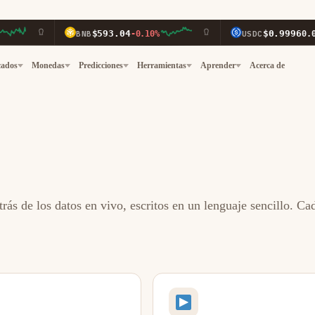
$593.04
$0.9996
BNB
-0.10%
USDC
0.00%
cados
Monedas
Predicciones
Herramientas
Aprender
Acerca de
rás de los datos en vivo, escritos en un lenguaje sencillo. C