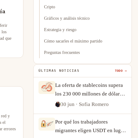
Cripto
ía
Gráficos y análisis técnico
ferir
Estrategia y riesgo
 los
dad que
Cómo sacarles el máximo partido
Preguntas frecuentes
ÚLTIMAS NOTICIAS
TODO →
La oferta de stablecoins supera
los 230 000 millones de dólares:
qué nos dice el crecimiento de
30 jun
· Sofia Romero
USDT y USDC sobre la demanda
 red y
cripto
Por qué los trabajadores
 el
ar errores
migrantes eligen USDT en lugar