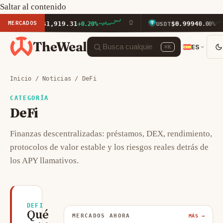
Saltar al contenido
MERCADOS
$1,919.31
$0.9994
ETH
+0.20%
USDT
0.00%
TheWeal
ES
⌘K
Inicio
/
Noticias
/ DeFi
CATEGORÍA
DeFi
Finanzas descentralizadas: préstamos, DEX, rendimiento,
protocolos de valor estable y los riesgos reales detrás de
los APY llamativos.
DEFI
Qué
MERCADOS AHORA
MÁS →