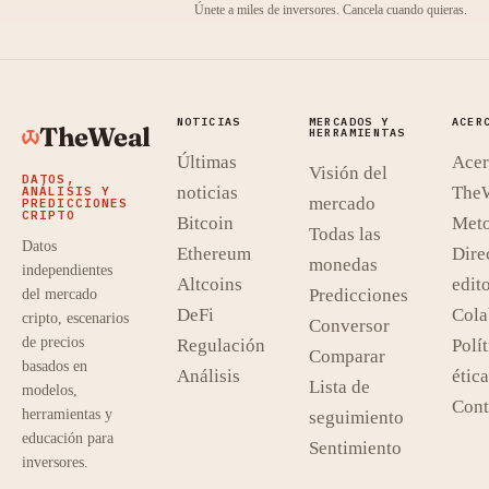
Únete a miles de inversores. Cancela cuando quieras.
NOTICIAS
MERCADOS Y
ACER
TheWeal
HERRAMIENTAS
Últimas
Acer
Visión del
DATOS,
noticias
The
ANÁLISIS Y
mercado
PREDICCIONES
CRIPTO
Bitcoin
Meto
Todas las
Datos
Ethereum
Dire
monedas
independientes
Altcoins
edito
Predicciones
del mercado
DeFi
Cola
cripto, escenarios
Conversor
de precios
Regulación
Polít
Comparar
basados en
Análisis
ética
Lista de
modelos,
Cont
herramientas y
seguimiento
educación para
Sentimiento
inversores.