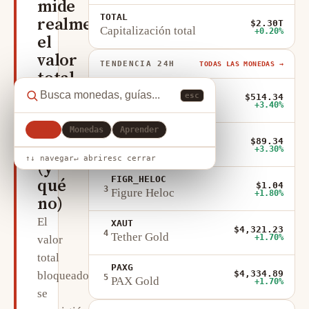
mide
TOTAL
realmente
$2.30T
Capitalización total
+0.20%
el
valor
TENDENCIA 24H
TODAS LAS MONEDAS →
total
ZEC
bloqueado
esc
$514.34
1
Zcash
+3.40%
(TVL)
en
Todo
Monedas
Aprender
OKB
$89.34
2
DeFi
OKB
+3.30%
↑↓ navegar
↵ abrir
esc cerrar
(y
FIGR_HELOC
qué
$1.04
3
Figure Heloc
+1.80%
no)
El
XAUT
$4,321.23
4
Tether Gold
+1.70%
valor
total
PAXG
$4,334.89
bloqueado
5
PAX Gold
+1.70%
se