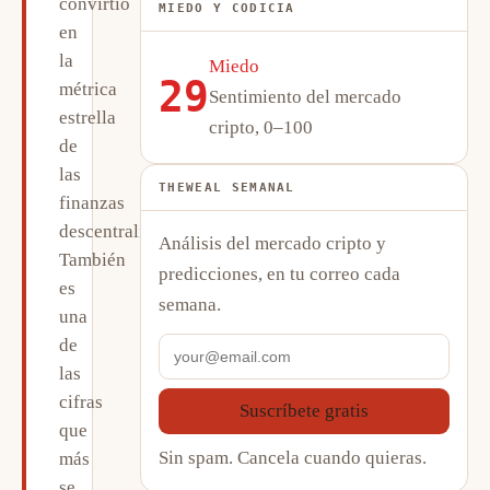
convirtió
MIEDO Y CODICIA
en
la
Miedo
29
métrica
Sentimiento del mercado
estrella
cripto, 0–100
de
las
THEWEAL SEMANAL
finanzas
descentralizadas.
Análisis del mercado cripto y
También
predicciones, en tu correo cada
es
semana.
una
de
las
cifras
Suscríbete gratis
que
Sin spam. Cancela cuando quieras.
más
se