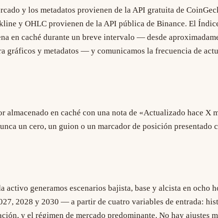
ercado y los metadatos provienen de la API gratuita de CoinGec
line y OHLC provienen de la API pública de Binance. El Índi
cena en caché durante un breve intervalo — desde aproximadam
ra gráficos y metadatos — y comunicamos la frecuencia de actu
alor almacenado en caché con una nota de «Actualizado hace X m
unca un cero, un guion o un marcador de posición presentado 
a activo generamos escenarios bajista, base y alcista en ocho h
2027, 2028 y 2030 — a partir de cuatro variables de entrada: hist
iación, y el régimen de mercado predominante. No hay ajustes 