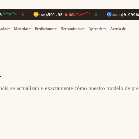
$591.98
$0.9996
BNB
-0.80%
USDC
0.00%
cados
Monedas
Predicciones
Herramientas
Aprender
Acerca de
a
ncia se actualizan y exactamente cómo nuestro modelo de pred