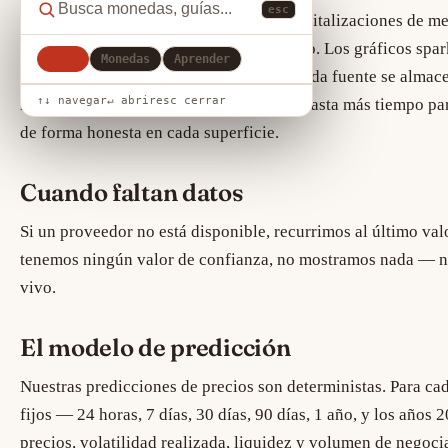
esc
Los precios de las criptomonedas, las capitalizaciones de m
CoinPaprika como respaldo documentado. Los gráficos spark
Todo
Monedas
Aprender
y Codicia proviene de Alternative.me. Cada fuente se alma
↑↓ navegar
↵ abrir
esc cerrar
minuto para cotizaciones y sentimiento hasta más tiempo pa
de forma honesta en cada superficie.
Cuando faltan datos
Si un proveedor no está disponible, recurrimos al último v
tenemos ningún valor de confianza, no mostramos nada — n
vivo.
El modelo de predicción
Nuestras predicciones de precios son deterministas. Para cad
fijos — 24 horas, 7 días, 30 días, 90 días, 1 año, y los años 
precios, volatilidad realizada, liquidez y volumen de negoc