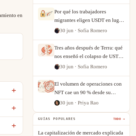
USDT y USDC sobre la demanda
cripto
Por qué los trabajadores
amiento en
migrantes eligen USDT en lugar
de Western Union
30 jun
· Sofia Romero
Tres años después de Terra: qué
nos enseñó el colapso de UST
sobre las stablecoins
30 jun
· Sofia Romero
algorítmicas
El volumen de operaciones con
NFT cae un 90 % desde su
máximo, pero la actividad on-
30 jun
· Priya Rao
chain cuenta una historia más
compleja
GUÍAS POPULARES
TODO →
La capitalización de mercado explicada