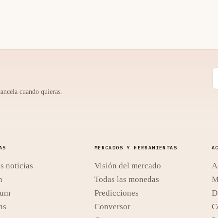
cancela cuando quieras.
AS
MERCADOS Y HERRAMIENTAS
A
s noticias
Visión del mercado
A
n
Todas las monedas
M
eum
Predicciones
D
ns
Conversor
C