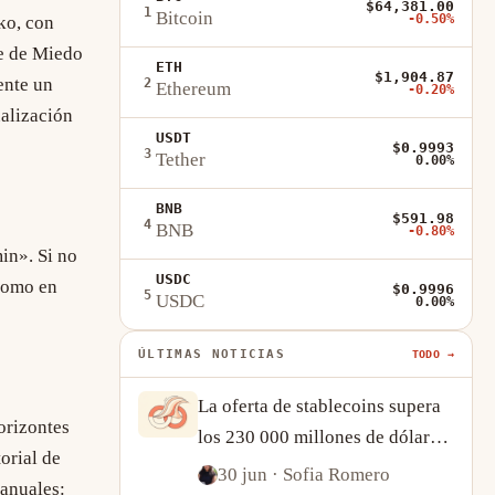
$64,381.00
1
Bitcoin
-0.50%
ko, con
ce de Miedo
ETH
$1,904.87
ente un
2
Ethereum
-0.20%
alización
USDT
$0.9993
3
Tether
0.00%
BNB
$591.98
4
BNB
-0.80%
in». Si no
USDC
como en
$0.9996
5
USDC
0.00%
ÚLTIMAS NOTICIAS
TODO →
La oferta de stablecoins supera
orizontes
los 230 000 millones de dólares:
orial de
qué nos dice el crecimiento de
30 jun
· Sofia Romero
manuales: