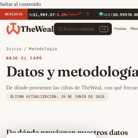
Saltar al contenido
MERCADOS
$1,904.87
$0.9993
ETH
-0.20%
USDT
0.00%
TheWeal
Noticias
Mer
⌘K
Inicio
/
Metodología
BAJO EL CAPÓ
Datos y metodologí
De dónde provienen las cifras de TheWeal, con qué frecue
ÚLTIMA ACTUALIZACIÓN: 29 DE JUNIO DE 2026
De dónde provienen nuestros datos