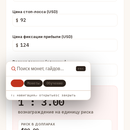
Цена стоп-лосса (USD)
$
Цена фиксации прибыли (USD)
$
Размер позиции (единицы)
esc
Все
Монеты
Обучение
СООТНОШЕНИЕ РИСКА И ПРИБЫЛИ
↑↓ навигация
↵ открыть
esc закрыть
1 : 3.00
вознаграждение на единицу риска
РИСК В ДОЛЛАРАХ