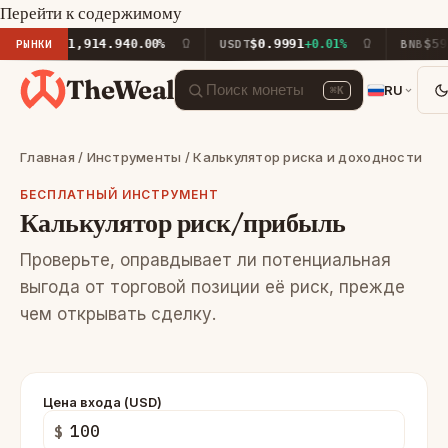
Перейти к содержимому
$1,914.94
$0.9991
$592.
ETH
РЫНКИ
0.00%
USDT
+0.01%
BNB
TheWeal
RU
⌘K
Главная
/
Инструменты
/ Калькулятор риска и доходности
БЕСПЛАТНЫЙ ИНСТРУМЕНТ
Калькулятор риск/прибыль
Проверьте, оправдывает ли потенциальная
выгода от торговой позиции её риск, прежде
чем открывать сделку.
Цена входа (USD)
$