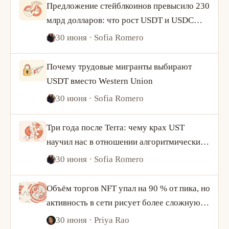
Предложение стейблкоинов превысило 230
млрд долларов: что рост USDT и USDC
говорит о спросе на криптовалюту
30 июня
· Sofia Romero
Почему трудовые мигранты выбирают
USDT вместо Western Union
30 июня
· Sofia Romero
Три года после Terra: чему крах UST
научил нас в отношении алгоритмических
стейблкоинов
30 июня
· Sofia Romero
Объём торгов NFT упал на 90 % от пика, но
активность в сети рисует более сложную
картину
30 июня
· Priya Rao