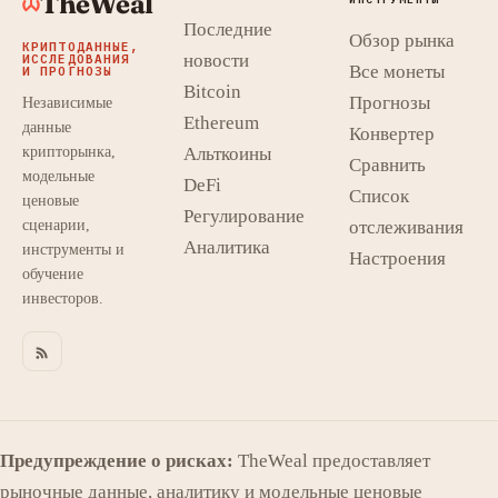
TheWeal
Последние
Обзор рынка
КРИПТОДАННЫЕ,
новости
ИССЛЕДОВАНИЯ
Все монеты
И ПРОГНОЗЫ
Bitcoin
Прогнозы
Независимые
Ethereum
данные
Конвертер
крипторынка,
Альткоины
Сравнить
модельные
DeFi
Список
ценовые
Регулирование
сценарии,
отслеживания
Аналитика
инструменты и
Настроения
обучение
инвесторов.
Предупреждение о рисках:
TheWeal предоставляет
рыночные данные, аналитику и модельные ценовые