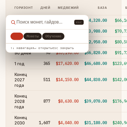
ГОРИЗОНТ
ДНЕЙ
МЕДВЕЖИЙ
БАЗА
1
$62,520.00
$64,320.00
$66,1
24 часа
esc
7
$57,870.00
$63,980.00
$70,7
7 дней
Все
Монеты
Обучение
30
$49,180.00
$62,950.00
$80,5
30 дней
↑↓ навигация
↵ открыть
esc закрыть
90
$35,190.00
$56,820.00
$91,7
90 дней
365
$17,620.00
$46,680.00
$123,6
1 год
Конец
511
$14,150.00
$44,830.00
$142,0
2027
года
Конец
877
$8,630.00
$39,070.00
$176,9
2028
года
Конец
1,607
$4,040.00
$31,180.00
$240,9
2030