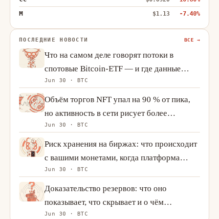
M
$1.13
-7.40%
ПОСЛЕДНИЕ НОВОСТИ
ВСЕ →
Что на самом деле говорят потоки в
спотовые Bitcoin-ETF — и где данные
Jun 30 · BTC
оказываются недостаточными
Объём торгов NFT упал на 90 % от пика,
но активность в сети рисует более
Jun 30 · BTC
сложную картину
Риск хранения на биржах: что происходит
с вашими монетами, когда платформа
Jun 30 · BTC
терпит крах
Доказательство резервов: что оно
показывает, что скрывает и о чём
Jun 30 · BTC
спрашивать вместо этого