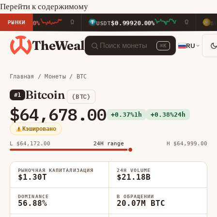
Перейти к содержимому
РЫНКИ
$0.9992
$591.7
.20%
USDT
0.00%
BNB
TheWeal
RU
⌘K
Главная
/
Монеты
/ BTC
Bitcoin
#1
(BTC)
$64,678.00
+0.37%
1h
+0.38%
24h
Кэшировано
L $64,172.00
24H range
H $64,999.00
РЫНОЧНАЯ КАПИТАЛИЗАЦИЯ
24H VOLUME
$1.30T
$21.18B
DOMINANCE
В ОБРАЩЕНИИ
56.88%
20.07M BTC