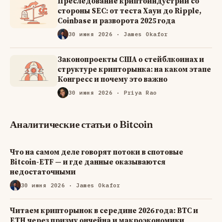
Преследование криптоиндустрии со
стороны SEC: от теста Хауи до Ripple,
Coinbase и разворота 2025 года
30 июня 2026
· James Okafor
Законопроекты США о стейблкоинах и
структуре крипторынка: на каком этапе
Конгресс и почему это важно
30 июня 2026
· Priya Rao
Аналитические статьи о Bitcoin
Что на самом деле говорят потоки в спотовые
Bitcoin-ETF — и где данные оказываются
недостаточными
30 июня 2026
· James Okafor
Читаем крипторынок в середине 2026 года: BTC и
ETH через призму ончейна и макроэкономики