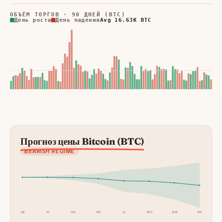
ОБЪЁМ ТОРГОВ · 90 ДНЕЙ (BTC)
День роста
День падения
Avg 16.63K BTC
Прогноз цены Bitcoin (BTC)
BEARISH REGIME
24h
7d
30d
90d
1y
2027
2028
2030