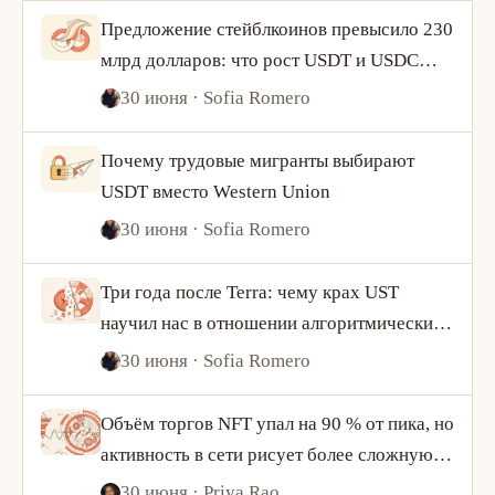
Предложение стейблкоинов превысило 230
млрд долларов: что рост USDT и USDC
говорит о спросе на криптовалюту
30 июня
· Sofia Romero
Почему трудовые мигранты выбирают
USDT вместо Western Union
30 июня
· Sofia Romero
Три года после Terra: чему крах UST
научил нас в отношении алгоритмических
стейблкоинов
30 июня
· Sofia Romero
Объём торгов NFT упал на 90 % от пика, но
активность в сети рисует более сложную
картину
30 июня
· Priya Rao