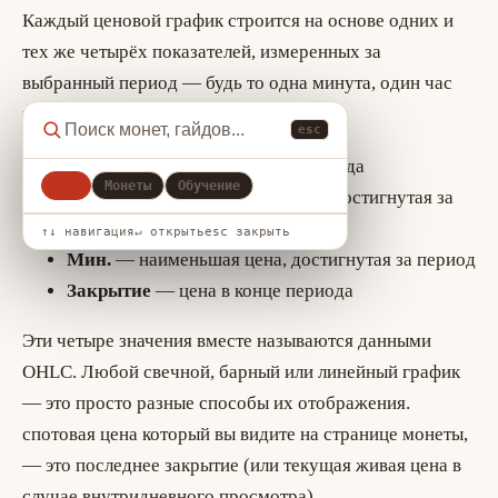
Каждый ценовой график строится на основе одних и
тех же четырёх показателей, измеренных за
выбранный период — будь то одна минута, один час
или один день:
esc
Открытие
— цена в начале периода
Все
Монеты
Обучение
Максимум
— наивысшая цена, достигнутая за
период
↑↓ навигация
↵ открыть
esc закрыть
Мин.
— наименьшая цена, достигнутая за период
Закрытие
— цена в конце периода
Эти четыре значения вместе называются данными
OHLC. Любой свечной, барный или линейный график
— это просто разные способы их отображения.
спотовая цена
который вы видите на странице монеты,
— это последнее закрытие (или текущая живая цена в
случае внутридневного просмотра).