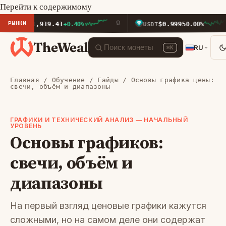
Перейти к содержимому
РЫНКИ
$1,919.41
$0.9995
TH
+0.40%
USDT
0.00%
TheWeal
RU
⌘K
Главная
/
Обучение
/
Гайды
/ Основы графика цены:
свечи, объём и диапазоны
ГРАФИКИ И ТЕХНИЧЕСКИЙ АНАЛИЗ — НАЧАЛЬНЫЙ
УРОВЕНЬ
Основы графиков:
свечи, объём и
диапазоны
На первый взгляд ценовые графики кажутся
сложными, но на самом деле они содержат