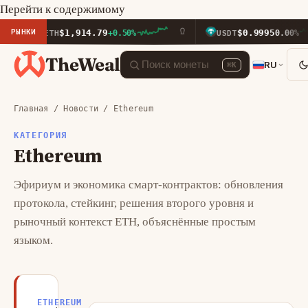
Перейти к содержимому
РЫНКИ
$1,914.79
$0.9995
ETH
+0.50%
USDT
0.00%
TheWeal
RU
⌘K
Главная
/
Новости
/ Ethereum
КАТЕГОРИЯ
Ethereum
Эфириум и экономика смарт-контрактов: обновления
протокола, стейкинг, решения второго уровня и
рыночный контекст ETH, объяснённые простым
языком.
ETHEREUM