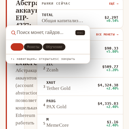
Абстракция
РЫНКИ СЕЙЧАС
ЕЩЁ →
аккаунтов
TOTAL
EIP-
$2.29T
Общая капитализация
+0.54%
4337:
что
esc
В ТРЕНДЕ 24Ч
ВСЕ МОНЕТЫ →
меняется
OKB
для
Все
Монеты
Обучение
$90.33
1
OKB
+5.80%
пользователей
↑↓ навигация
↵ открыть
esc закрыть
Ethereum
ZEC
$509.77
2
Zcash
Абстракция
+3.20%
аккаунтов
XAUT
(account
$4,324.38
3
Tether Gold
+2.40%
abstraction)
позволяет
PAXG
$4,335.83
4
PAX Gold
+2.40%
кошелькам
Ethereum
M
$1.16
работать
5
MemeCore
+2.40%