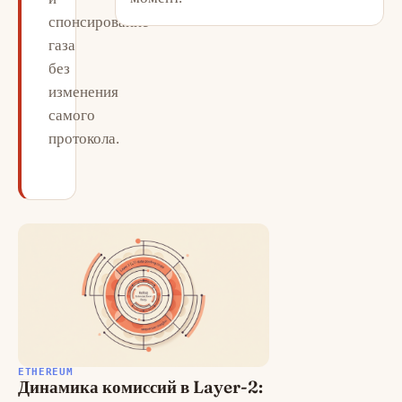
спонсирование
газа
без
изменения
самого
протокола.
30 июня 2026
· Lena Kovacs
ETHEREUM
Динамика комиссий в Layer-2: