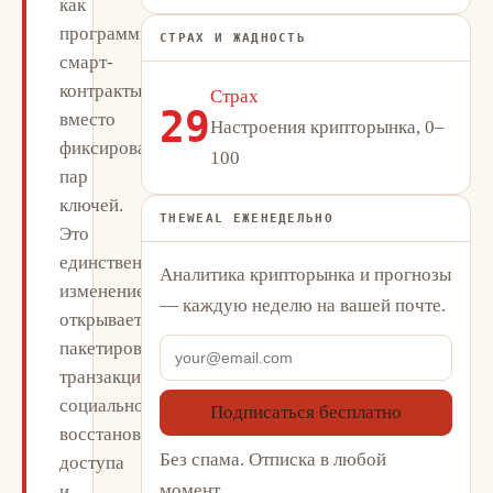
как
программируемые
СТРАХ И ЖАДНОСТЬ
смарт-
контракты
Страх
29
вместо
Настроения крипторынка, 0–
фиксированных
100
пар
ключей.
THEWEAL ЕЖЕНЕДЕЛЬНО
Это
единственное
Аналитика крипторынка и прогнозы
изменение
— каждую неделю на вашей почте.
открывает
пакетирование
транзакций,
социальное
Подписаться бесплатно
восстановление
Без спама. Отписка в любой
доступа
момент.
и