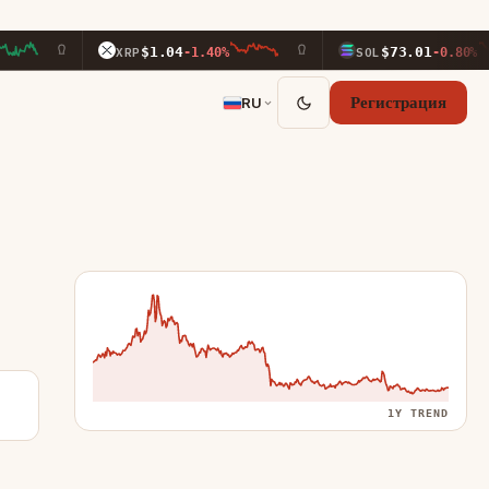
$1.04
$73.01
XRP
-1.40%
SOL
-0.80%
RU
Регистрация
1Y TREND