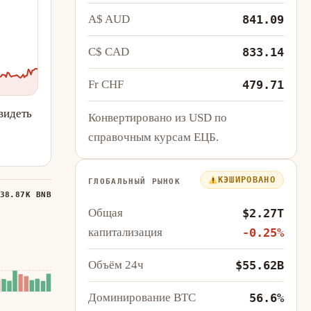
A$ AUD
841.09
C$ CAD
833.14
Fr CHF
479.71
видеть
Конвертировано из USD по
справочным курсам ЕЦБ.
КЭШИРОВАНО
ГЛОБАЛЬНЫЙ РЫНОК
38.87K BNB
Общая
$2.27T
капитализация
-0.25%
Объём 24ч
$55.62B
Доминирование BTC
56.6%