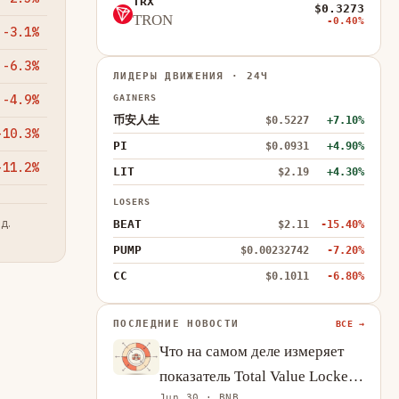
TRX
$0.3273
TRON
-0.40%
-3.1%
-6.3%
ЛИДЕРЫ ДВИЖЕНИЯ · 24Ч
-4.9%
GAINERS
币安人生
$0.5227
+7.10%
-10.3%
PI
$0.0931
+4.90%
-11.2%
LIT
$2.19
+4.30%
LOSERS
д.
BEAT
$2.11
-15.40%
PUMP
$0.00232742
-7.20%
CC
$0.1011
-6.80%
ПОСЛЕДНИЕ НОВОСТИ
ВСЕ →
Что на самом деле измеряет
показатель Total Value Locked
Jun 30 · BNB