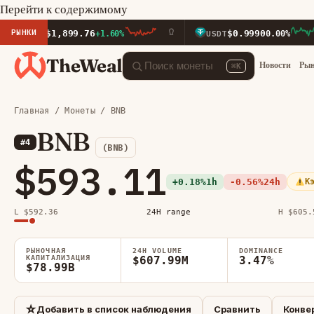
Перейти к содержимому
РЫНКИ
$1,899.76
$0.9990
H
+1.60%
USDT
0.00%
TheWeal
Новости
Ры
⌘K
Главная
/
Монеты
/ BNB
BNB
#4
(BNB)
$593.11
+0.18%
1h
-0.56%
24h
К
L $592.36
24H range
H $605.
РЫНОЧНАЯ
24H VOLUME
DOMINANCE
КАПИТАЛИЗАЦИЯ
$607.99M
3.47%
$78.99B
☆
Добавить в список наблюдения
Сравнить
Конве