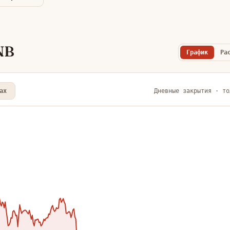
NB
График
Ра
ax
Дневные закрытия · то