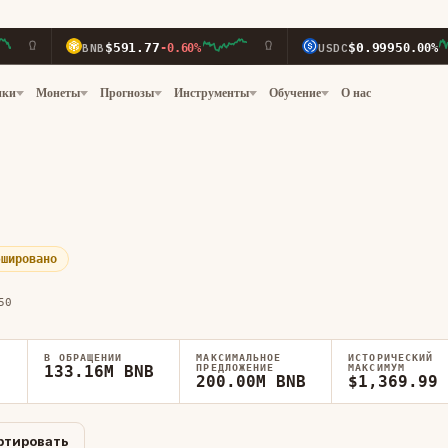
$591.77
$0.9995
BNB
-0.60%
USDC
0.00%
нки
Монеты
Прогнозы
Инструменты
Обучение
О нас
эшировано
50
В ОБРАЩЕНИИ
МАКСИМАЛЬНОЕ
ИСТОРИЧЕСКИЙ
133.16M BNB
ПРЕДЛОЖЕНИЕ
МАКСИМУМ
200.00M BNB
$1,369.99
ртировать