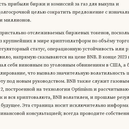
сть прибыли биржи и комиссий за газ для выкупа и
долгосрочной целью сократить предложение с изначал
и миллионов.
 пристально отслеживаемых биржевых токенов, поскол
из крупнейших в мире криптоплатформ по объёму торго
егуляторный статус, операционную устойчивость или 
вило, напрямую сказываются на цене BNB. В конце 2023 
нал себя виновным по уголовным обвинениям в США, а
лирование, что вызвало значительную волатильность 
ту под новым руководством. BNB также служит газовы
 2, построенной на технологии Optimism и рассчитыва
Как и вся криптовалюта, BNB волатилен, и прошлые резу
 будущее. Эта страница носит исключительно информ
финансовой консультацией; всегда проводите собствен