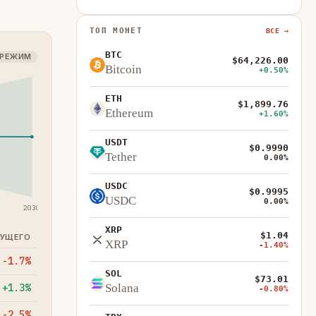
ТОП МОНЕТ
ВСЕ →
BTC
 РЕЖИМ
$64,226.00
Bitcoin
+0.50%
ETH
$1,899.76
Ethereum
+1.60%
USDT
$0.9990
Tether
0.00%
USDC
$0.9995
USDC
0.00%
2030
XRP
$1.04
КУЩЕГО
XRP
-1.40%
-1.7%
SOL
$73.01
+1.3%
Solana
-0.80%
-2.5%