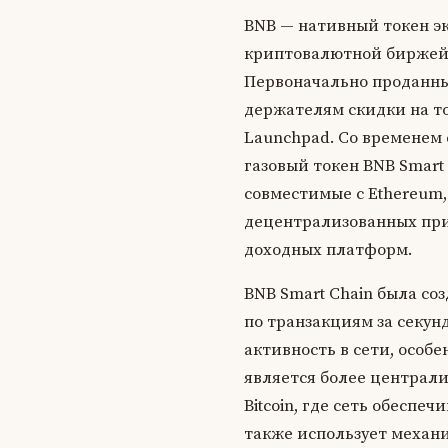
BNB — нативный токен эк
криптовалютной биржей 
Первоначально проданный
держателям скидки на то
Launchpad. Со временем 
газовый токен BNB Smart
совместимые с Ethereum
децентрализованных при
доходных платформ.
BNB Smart Chain была со
по транзакциям за секун
активность в сети, особ
является более централ
Bitcoin, где сеть обесп
также использует механ