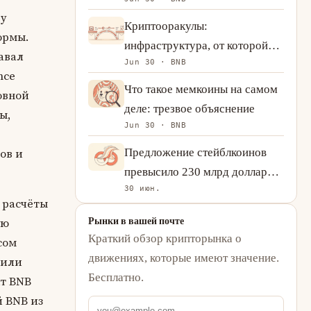
в DeFi (и что нет)
ду
Криптооракулы:
ормы.
инфраструктура, от которой
авал
Jun 30 · BNB
зависит каждый DeFi-протокол
nce
Что такое мемкоины на самом
овной
деле: трезвое объяснение
ы,
Jun 30 · BNB
Предложение стейблкоинов
ов и
превысило 230 млрд долларов:
30 июн.
что рост USDT и USDC
я расчёты
говорит о спросе на
Рынки в вашей почте
ую
криптовалюту
Краткий обзор крипторынка о
сом
движениях, которые имеют значение.
 или
Бесплатно.
кт BNB
 BNB из