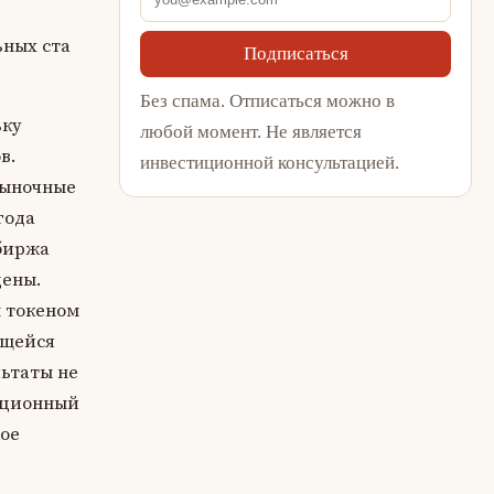
ьных ста
Подписаться
Без спама. Отписаться можно в
ьку
любой момент. Не является
в.
инвестиционной консультацией.
рыночные
года
 биржа
цены.
м токеном
ющейся
льтаты не
ационный
ное