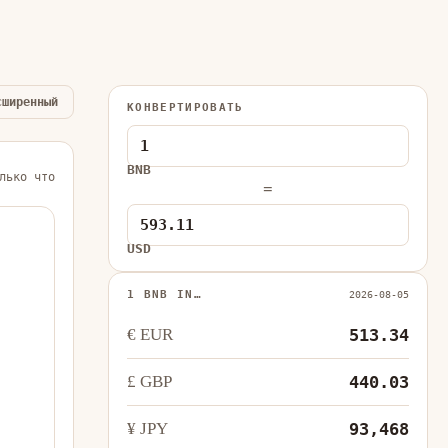
сширенный
КОНВЕРТИРОВАТЬ
BNB
лько что
=
USD
1 BNB IN…
2026-08-05
€ EUR
513.34
£ GBP
440.03
¥ JPY
93,468