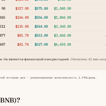
90
$317.00
$575.00
$1,040.00
365
$166.00
$556.00
$1,860.00
511
$135.00
$564.00
$2,360.00
877
$81.70
$532.00
$3,460.00
607
$41.74
$527.00
$6,650.00
и. Не является финансовой консультацией.
Обновлено 42 мин наза
ней истории цен · реализованная волатильность 2.39%/день.
(BNB)?