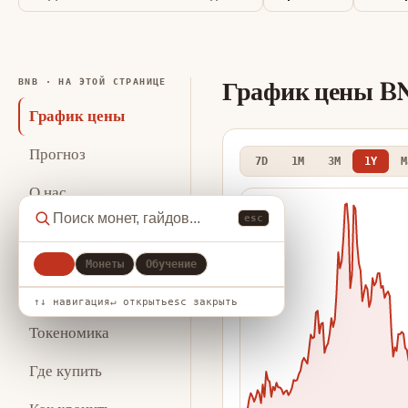
График цены B
BNB · НА ЭТОЙ СТРАНИЦЕ
График цены
Прогноз
7D
1M
3M
1Y
M
О нас
esc
Ключевая
статистика
Все
Монеты
Обучение
Аналитика
↑↓ навигация
↵ открыть
esc закрыть
Токеномика
Где купить