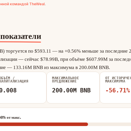
нной командой TheWeal
.
показатели
B) торгуется по $593.11 — на +0.56% меньше за последние 2
ализации — сейчас $78.99B, при объёме $607.99M за послед
ние — 133.16M BNB из максимума в 200.00M BNB.
ОБЪЁМ /
МАКСИМАЛЬНОЕ
ОТ ИСТОРИЧЕ
КАПИТАЛИЗАЦИЯ
ПРЕДЛОЖЕНИЕ
МАКСИМУМА
0.008
200.00M BNB
-56.71%
6% от макс.