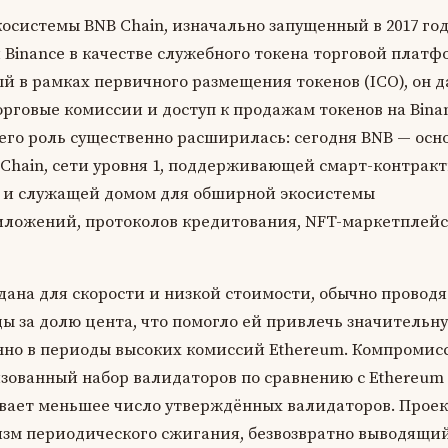
осистемы BNB Chain, изначально запущенный в 2017 го
Binance в качестве служебного токена торговой платф
 в рамках первичного размещения токенов (ICO), он д
рговые комиссии и доступ к продажам токенов на Bina
его роль существенно расширилась: сегодня BNB — осн
 Chain, сети уровня 1, поддерживающей смарт-контракт
, и служащей домом для обширной экосистемы
ложений, протоколов кредитования, NFT-маркетплейс
здана для скорости и низкой стоимости, обычно провод
ды за долю цента, что помогло ей привлечь значительн
енно в периоды высоких комиссий Ethereum. Компромис
изованный набор валидаторов по сравнению с Ethereum
ечивает меньшее число утверждённых валидаторов. Прое
изм периодического сжигания, безвозвратно выводящий