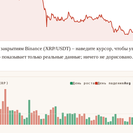
 закрытиям Binance (XRP/USDT) – наведите курсор, чтобы у
о показывает только реальные данные; ничего не дорисовано.
XRP)
День роста
День падения
Avg 