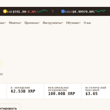
591.80
$0.9997
-0.20%
USDC
0.00%
X
нки
Монеты
Прогнозы
Инструменты
Обучение
О нас
06
В ОБРАЩЕНИИ
МАКСИМАЛЬНОЕ
ИСТОРИЧЕСКИЙ
62.53B XRP
ПРЕДЛОЖЕНИЕ
МАКСИМУМ
100.00B XRP
$3.65
ртировать