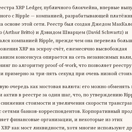
естра XRP Ledger, публичного блокчейна, впервые вып
занного с Ripple — компанией, разрабатывающей платёжн
 основе этой сети. Реестр был создан Джедом МакКале
 (Arthur Britto) и Дэвидом Шварцем (David Schwartz) и
лся компанией Ripple, прежде чем она перевела больш
ожения XRP на эскроу-счёт, ежемесячно высвобождая
низм консенсуса опирается на сеть независимых вали
инг по алгоритму proof-of-work, что позволяет реестру
 примерно за три-пять секунд при очень низкой стоим
вую очередь как мостовая валюта: его можно обменять 
актив в реестре за один шаг, что, по утверждению Ripp
я снижения стоимости и увеличения скорости трансгр
с сетями банков-корреспондентов. Корпоративный про
иняет финансовые организации, и некоторые из этих
XRP как мост ликвидности, хотя многие используют д