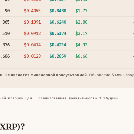
90
$0.4055
$0.8480
$1.77
365
$0.1391
$0.6240
$2.80
510
$0.0912
$0.5374
$3.17
876
$0.0414
$0.4234
$4.33
,606
$0.0123
$0.2859
$6.66
и. Не является финансовой консультацией.
Обновлено 5 мин назад
ней истории цен · реализованная волатильность 3.2%/день.
(XRP)?