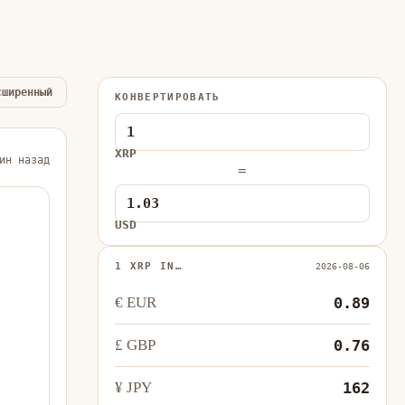
сширенный
КОНВЕРТИРОВАТЬ
XRP
ин назад
=
USD
1 XRP IN…
2026-08-06
€ EUR
0.89
£ GBP
0.76
¥ JPY
162