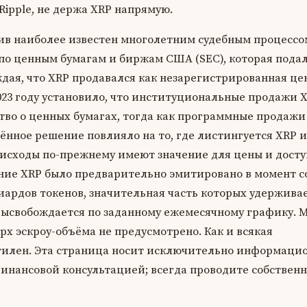
ipple, не держа XRP напрямую.
ив наиболее известен многолетним судебным процесс
 по ценным бумагам и биржам США (SEC), которая подал
рждая, что XRP продавался как незарегистрированная це
2023 году установило, что институциональные продажи 
во о ценных бумагах, тогда как программные продажи
лённое решение повлияло на то, где листингуется XRP и
 исходы по-прежнему имеют значение для цены и дост
ние XRP было предварительно эмитировано в момент с
ардов токенов, значительная часть которых удержива
и высвобождается по заданному ежемесячному графику.
ерх эскроу-объёма не предусмотрено. Как и всякая
тилен. Эта страница носит исключительно информаци
финансовой консультацией; всегда проводите собствен