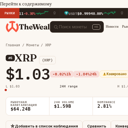
Перейти к содержимому
РЫНКИ
.11
$0.9994
$
-0.30%
USDT
0.00%
BNB
TheWeal
Новости
Ры
⌘K
Главная
/
Монеты
/ XRP
XRP
#6
(XRP)
$1.03
-0.02%
1h
-1.84%
24h
Кэшировано
L $1.03
24H range
H $1.
РЫНОЧНАЯ
24H VOLUME
DOMINANCE
КАПИТАЛИЗАЦИЯ
$1.59B
2.81%
$64.24B
☆
Добавить в список наблюдения
Сравнить
Конве