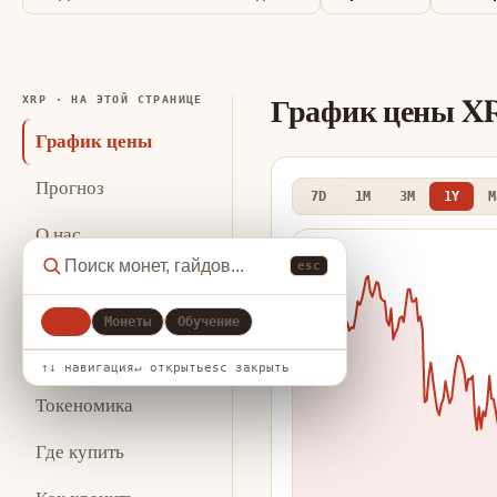
График цены X
XRP · НА ЭТОЙ СТРАНИЦЕ
График цены
Прогноз
7D
1M
3M
1Y
M
О нас
esc
Ключевая
статистика
Все
Монеты
Обучение
Аналитика
↑↓ навигация
↵ открыть
esc закрыть
Токеномика
Где купить