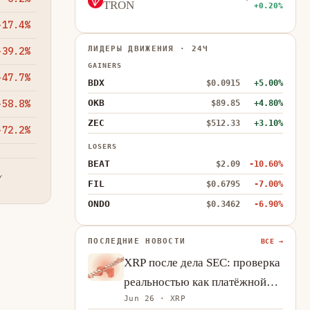
TRON
+0.20%
-17.4%
ЛИДЕРЫ ДВИЖЕНИЯ · 24Ч
-39.2%
GAINERS
-47.7%
BDX
$0.0915
+5.00%
-58.8%
OKB
$89.85
+4.80%
ZEC
$512.33
+3.10%
-72.2%
LOSERS
BEAT
$2.09
-10.60%
.
FIL
$0.6795
-7.00%
ONDO
$0.3462
-6.90%
ПОСЛЕДНИЕ НОВОСТИ
ВСЕ →
XRP после дела SEC: проверка
реальностью как платёжной
Jun 26 · XRP
системы