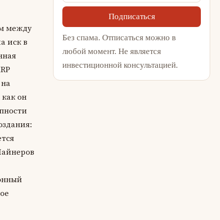
Подписаться
ом между
Без спама. Отписаться можно в
а иск в
любой момент. Не является
нная
инвестиционной консультацией.
XRP
 на
 как он
упности
оздания:
ется
 Майнеров
онный
ное