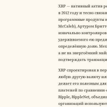
XRP — нативный актив ре
в 2012 году и тесно свя
программные продукты на
McCaleb), Артуром Бритто
изначально контролирова
удерживаемого ею предл
определённую долю. Меха
а не на энергоёмкий майн
подтверждать транзакции
XRP спроектирован в пер
любую другую валюту или 
делает его полезным дл
платежей по сравнению 
Ripple, RippleNet, объед
организаций используют 