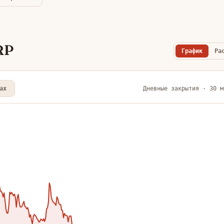
RP
График
Ра
ax
Дневные закрытия · 30 м