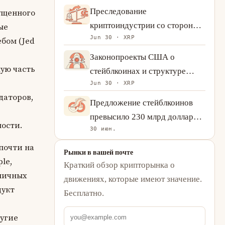
Преследование
ущенного
криптоиндустрии со стороны
ые
Jun 30 · XRP
SEC: от теста Хауи до Ripple,
бом (Jed
Coinbase и разворота 2025
Законопроекты США о
года
ую часть
стейблкоинах и структуре
Jun 30 · XRP
крипторынка: на каком этапе
даторов,
Конгресс и почему это важно
Предложение стейблкоинов
превысило 230 млрд долларов:
ости.
30 июн.
что рост USDT и USDC
говорит о спросе на
почти на
Рынки в вашей почте
криптовалюту
le,
Краткий обзор крипторынка о
аничных
движениях, которые имеют значение.
дукт
Бесплатно.
ругие