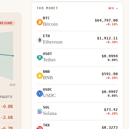
ТОП МОНЕТ
ВСЕ →
BTC
$64,797.00
 REGIME
Bitcoin
-0.10%
ETH
$1,912.11
Ethereum
-0.30%
USDT
$0.9994
Tether
0.00%
BNB
$591.80
BNB
-0.20%
2030
USDC
$0.9997
USDC
0.00%
КУЩЕГО
-0.8%
SOL
$73.42
Solana
-0.20%
-2.6%
TRX
$0.3273
-6.2%