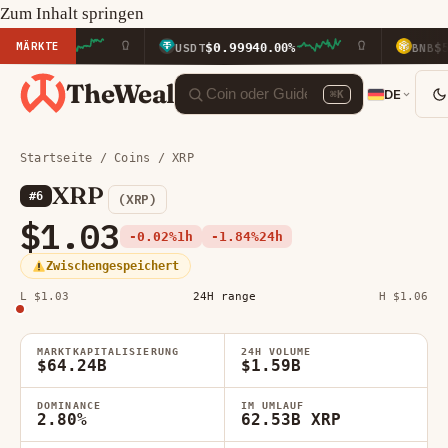
Zum Inhalt springen
MÄRKTE
$0.9994
$591.91
0%
USDT
0.00%
BNB
TheWeal
DE
⌘K
Startseite
/
Coins
/ XRP
XRP
#6
(XRP)
$1.03
-0.02%
1h
-1.84%
24h
Zwischengespeichert
L $1.03
24H range
H $1.06
MARKTKAPITALISIERUNG
24H VOLUME
$64.24B
$1.59B
DOMINANCE
IM UMLAUF
2.80%
62.53B XRP