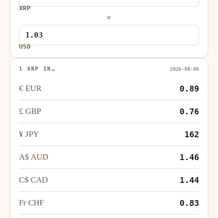
XRP
=
USD
1 XRP IN…
2026-08-06
€ EUR
0.89
£ GBP
0.76
¥ JPY
162
A$ AUD
1.46
C$ CAD
1.44
Fr CHF
0.83