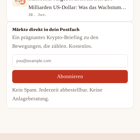
Milliarden US-Dollar: Was das Wachstum
30. Jun.
von USDT und USDC über die Krypto-
Nachfrage verrät
Märkte direkt in dein Postfach
Ein prägnantes Krypto-Briefing zu den
Bewegungen, die zählen. Kostenlos.
Abonnieren
Kein Spam. Jederzeit abbestellbar. Keine
Anlageberatung.