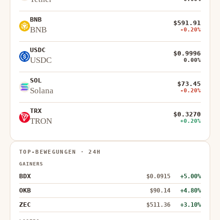
BNB
$591.91
BNB
-0.20%
USDC
$0.9996
USDC
0.00%
SOL
$73.45
Solana
-0.20%
TRX
$0.3270
TRON
+0.20%
TOP-BEWEGUNGEN · 24H
GAINERS
BDX
$0.0915
+5.00%
OKB
$90.14
+4.80%
ZEC
$511.36
+3.10%