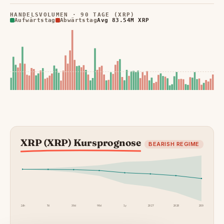
HANDELSVOLUMEN · 90 TAGE (XRP)
Aufwärtstag
Abwärtstag
Avg 83.54M XRP
XRP (XRP) Kursprognose
BEARISH REGIME
24h
7d
30d
90d
1y
2027
2028
2030