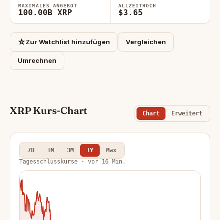
MAXIMALES ANGEBOT
ALLZEITHOCH
100.00B XRP
$3.65
☆
Zur Watchlist hinzufügen
Vergleichen
Umrechnen
XRP Kurs-Chart
Chart
Erweitert
7D
1M
3M
1Y
Max
Tagesschlusskurse · vor 16 Min.