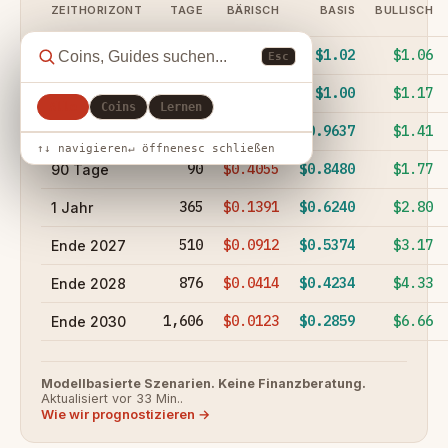
ZEITHORIZONT
TAGE
BÄRISCH
BASIS
BULLISCH
1
$0.9752
$1.02
$1.06
24 Stunden
Esc
7
$0.8575
$1.00
$1.17
7 Tage
Alle
Coins
Lernen
30
$0.6588
$0.9637
$1.41
30 Tage
↑↓ navigieren
↵ öffnen
esc schließen
90
$0.4055
$0.8480
$1.77
90 Tage
365
$0.1391
$0.6240
$2.80
1 Jahr
510
$0.0912
$0.5374
$3.17
Ende 2027
876
$0.0414
$0.4234
$4.33
Ende 2028
1,606
$0.0123
$0.2859
$6.66
Ende 2030
Modellbasierte Szenarien. Keine Finanzberatung.
Aktualisiert vor 33 Min..
Wie wir prognostizieren →