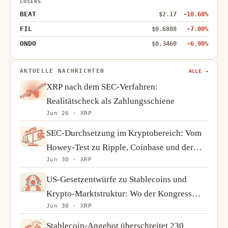
LOSERS
BEAT
$2.17
-10.60%
FIL
$0.6808
-7.00%
ONDO
$0.3460
-6.90%
AKTUELLE NACHRICHTEN
ALLE →
XRP nach dem SEC-Verfahren:
Realitätscheck als Zahlungsschiene
Jun 26 · XRP
SEC-Durchsetzung im Kryptobereich: Vom
Howey-Test zu Ripple, Coinbase und der
Jun 30 · XRP
Kehrtwende 2025
US-Gesetzentwürfe zu Stablecoins und
Krypto-Marktstruktur: Wo der Kongress
Jun 30 · XRP
steht und warum das wichtig ist
Stablecoin-Angebot überschreitet 230