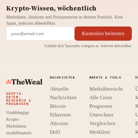
Krypto-Wissen, wöchentlich
Marktdaten, Analysen und Preisszenarien in deinem Postfach. Kein
Spam, jederzeit abbestellbar.
Kostenlos beitreten
Schließe dich Tausenden Anlegern an. Jederzeit abbestellbar.
NACHRICHTEN
MÄRKTE & TOOLS
Ü
TheWeal
Aktuelle
Marktübersicht
Ü
KRYPTO-
Nachrichten
Alle Coins
M
DATEN,
RESEARCH &
PROGNOSEN
Bitcoin
Prognosen
R
Unabhängige
Ethereum
Umrechner
U
Krypto-
Altcoins
Vergleichen
E
Marktdaten,
DeFi
Merkliste
K
modellbasierte