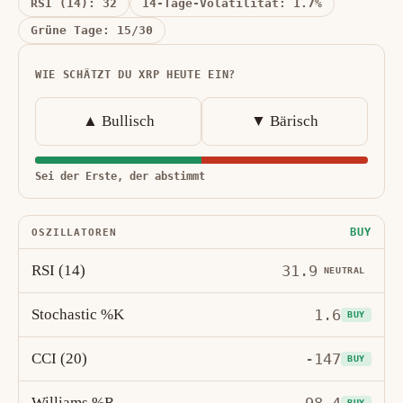
RSI (14): 32
14-Tage-Volatilität: 1.7%
Grüne Tage: 15/30
WIE SCHÄTZT DU XRP HEUTE EIN?
▲ Bullisch
▼ Bärisch
Sei der Erste, der abstimmt
BUY
OSZILLATOREN
RSI (14)
31.9
NEUTRAL
Stochastic %K
1.6
BUY
CCI (20)
-147
BUY
Williams %R
BUY