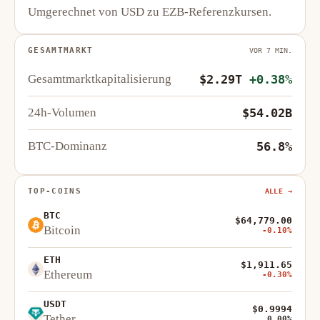
Umgerechnet von USD zu EZB-Referenzkursen.
GESAMTMARKT
VOR 7 MIN.
Gesamtmarktkapitalisierung
$2.29T
+0.38%
24h-Volumen
$54.02B
BTC-Dominanz
56.8%
TOP-COINS
ALLE →
BTC
$64,779.00
Bitcoin
-0.10%
ETH
$1,911.65
Ethereum
-0.30%
USDT
$0.9994
Tether
0.00%