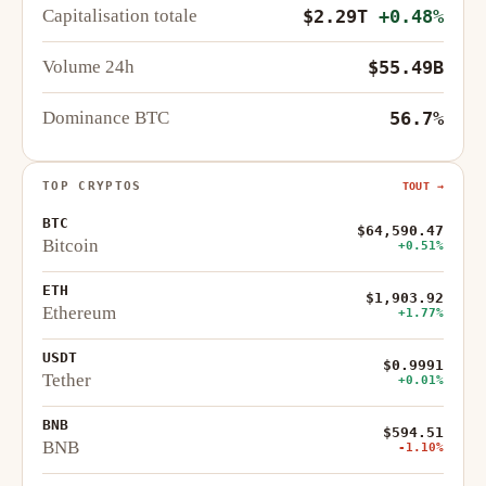
Capitalisation totale
$2.29T
+0.48%
Volume 24h
$55.49B
Dominance BTC
56.7%
TOP CRYPTOS
TOUT →
BTC
$64,590.47
Bitcoin
+0.51%
ETH
$1,903.92
Ethereum
+1.77%
USDT
$0.9991
Tether
+0.01%
BNB
$594.51
BNB
-1.10%