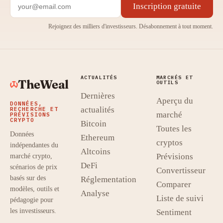
Inscription gratuite
Rejoignez des milliers d'investisseurs. Désabonnement à tout moment.
ACTUALITÉS
MARCHÉS ET
TheWeal
OUTILS
Dernières
Aperçu du
DONNÉES,
actualités
RECHERCHE ET
marché
PRÉVISIONS
CRYPTO
Bitcoin
Toutes les
Données
Ethereum
cryptos
indépendantes du
Altcoins
Prévisions
marché crypto,
DeFi
scénarios de prix
Convertisseur
basés sur des
Réglementation
Comparer
modèles, outils et
Analyse
Liste de suivi
pédagogie pour
les investisseurs.
Sentiment