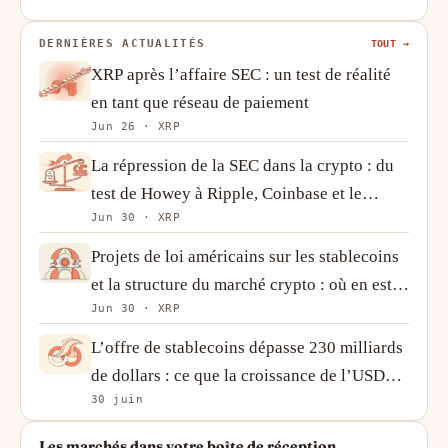
DERNIÈRES ACTUALITÉS
TOUT →
XRP après l’affaire SEC : un test de réalité
en tant que réseau de paiement
Jun 26 · XRP
La répression de la SEC dans la crypto : du
test de Howey à Ripple, Coinbase et le
Jun 30 · XRP
revirement de 2025
Projets de loi américains sur les stablecoins
et la structure du marché crypto : où en est le
Jun 30 · XRP
Congrès et pourquoi c’est important
L’offre de stablecoins dépasse 230 milliards
de dollars : ce que la croissance de l’USDT
30 juin
et de l’USDC révèle sur la demande crypto
Les marchés dans votre boîte de réception