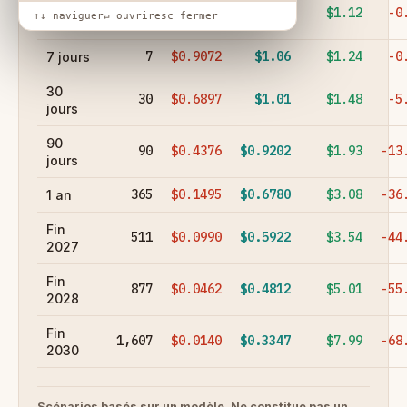
24
1
$1.02
$1.07
$1.12
-0
↑↓ naviguer
↵ ouvrir
esc fermer
heures
7
$0.9072
$1.06
$1.24
-0
7 jours
30
30
$0.6897
$1.01
$1.48
-5
jours
90
90
$0.4376
$0.9202
$1.93
-13
jours
365
$0.1495
$0.6780
$3.08
-36
1 an
Fin
511
$0.0990
$0.5922
$3.54
-44
2027
Fin
877
$0.0462
$0.4812
$5.01
-55
2028
Fin
1,607
$0.0140
$0.3347
$7.99
-68
2030
Scénarios basés sur un modèle. Ne constitue pas un