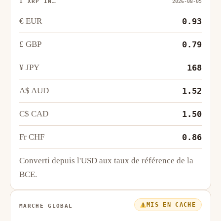
1 XRP IN…
2026-08-05
€ EUR
0.93
£ GBP
0.79
¥ JPY
168
A$ AUD
1.52
C$ CAD
1.50
Fr CHF
0.86
Converti depuis l'USD aux taux de référence de la
BCE.
MIS EN CACHE
MARCHÉ GLOBAL