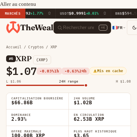
Aller au contenu
1,903.92
$0.9991
$594.51
MARCHÉS
+1.77%
USDT
+0.01%
BNB
-1.10
TheWeal
FR
⌘K
Accueil
/
Cryptos
/ XRP
XRP
#6
(XRP)
$1.07
-0.03%
1h
-0.63%
24h
Mis en cache
L $1.06
24H range
H $1.08
CAPITALISATION BOURSIÈRE
24H VOLUME
$66.86B
$1.02B
DOMINANCE
EN CIRCULATION
2.93%
62.53B XRP
OFFRE MAXIMALE
PLUS HAUT HISTORIQUE
100.00B XRP
$3.65