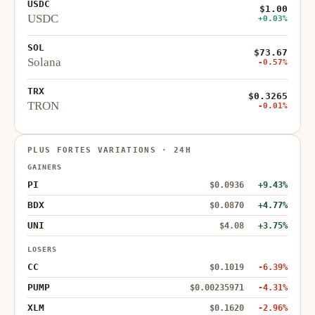
USDC
$1.00
USDC
+0.03%
SOL
$73.67
Solana
-0.57%
TRX
$0.3265
TRON
-0.01%
PLUS FORTES VARIATIONS · 24H
GAINERS
PI
$0.0936
+9.43%
BDX
$0.0870
+4.77%
UNI
$4.08
+3.75%
LOSERS
CC
$0.1019
-6.39%
PUMP
$0.00235971
-4.31%
XLM
$0.1620
-2.96%