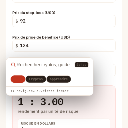
Prix du stop-loss (USD)
$
Prix de prise de bénéfice (USD)
$
Taille de la position (unités)
échap
Tout
Cryptos
Apprendre
↑↓ naviguer
↵ ouvrir
esc fermer
RATIO RISQUE/RENDEMENT
1 : 3.00
rendement par unité de risque
RISQUE EN DOLLARS