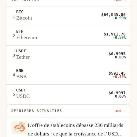
BTC
$64,885.00
1
Bitcoin
+0.90%
ETH
$1,911.78
2
Ethereum
+0.50%
USDT
$0.9995
3
Tether
0.00%
BNB
$591.45
4
BNB
-0.40%
USDC
$0.9997
5
USDC
0.00%
DERNIÈRES ACTUALITÉS
TOUT →
L’offre de stablecoins dépasse 230 milliards
de dollars : ce que la croissance de l’USDT