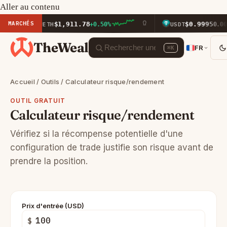
Aller au contenu
MARCHÉS
$1,911.78
$0.9995
ETH
+0.50%
USDT
0.00%
TheWeal
FR
⌘K
Accueil
/
Outils
/ Calculateur risque/rendement
OUTIL GRATUIT
Calculateur risque/rendement
Vérifiez si la récompense potentielle d'une
configuration de trade justifie son risque avant de
prendre la position.
Prix d'entrée (USD)
$