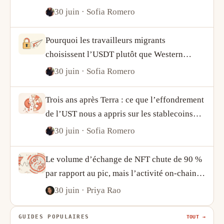
et de l’USDC révèle sur la demande crypto
30 juin
· Sofia Romero
Pourquoi les travailleurs migrants
choisissent l’USDT plutôt que Western
Union
30 juin
· Sofia Romero
Trois ans après Terra : ce que l’effondrement
de l’UST nous a appris sur les stablecoins
algorithmiques
30 juin
· Sofia Romero
Le volume d’échange de NFT chute de 90 %
par rapport au pic, mais l’activité on-chain
raconte une histoire plus complexe
30 juin
· Priya Rao
GUIDES POPULAIRES
TOUT →