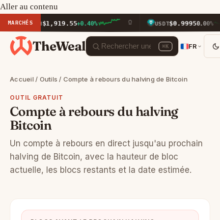
Aller au contenu
MARCHÉS
$1,919.55
$0.9995
ETH
+0.40%
USDT
0.00%
TheWeal
FR
⌘K
Accueil
/
Outils
/ Compte à rebours du halving de Bitcoin
OUTIL GRATUIT
Compte à rebours du halving
Bitcoin
Un compte à rebours en direct jusqu'au prochain
halving de Bitcoin, avec la hauteur de bloc
actuelle, les blocs restants et la date estimée.