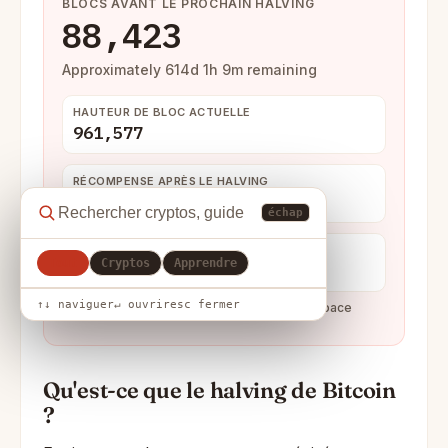
BLOCS AVANT LE PROCHAIN HALVING
88,423
Approximately 614d 1h 9m remaining
HAUTEUR DE BLOC ACTUELLE
961,577
RÉCOMPENSE APRÈS LE HALVING
1,5625 BTC
échap
DATE ESTIMÉE
Tout
Cryptos
Apprendre
13 Apr 2028
↑↓ naviguer
↵ ouvrir
esc fermer
Mis à jour 1 second ago · source mempool.space
Qu'est-ce que le halving de Bitcoin
?