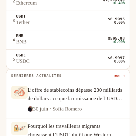
2
Ethereum
+0.40%
USDT
$0.9995
3
Tether
0.00%
BNB
$595.98
4
BNB
+0.90%
USDC
$0.9997
5
USDC
0.00%
DERNIÈRES ACTUALITÉS
TOUT →
L’offre de stablecoins dépasse 230 milliards
de dollars : ce que la croissance de l’USDT
et de l’USDC révèle sur la demande crypto
30 juin
· Sofia Romero
Pourquoi les travailleurs migrants
choisissent l’USDT plutôt que Western