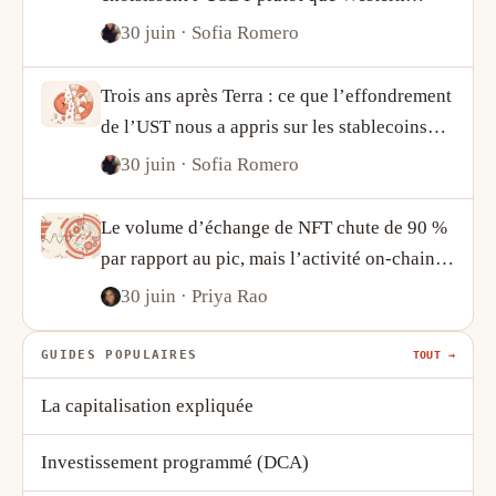
Union
30 juin
· Sofia Romero
Trois ans après Terra : ce que l’effondrement
de l’UST nous a appris sur les stablecoins
algorithmiques
30 juin
· Sofia Romero
Le volume d’échange de NFT chute de 90 %
par rapport au pic, mais l’activité on-chain
raconte une histoire plus complexe
30 juin
· Priya Rao
GUIDES POPULAIRES
TOUT →
La capitalisation expliquée
Investissement programmé (DCA)