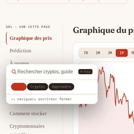
Graphique du p
SOL · SUR CETTE PAGE
Graphique des prix
Prédiction
7D
1M
3M
1Y
M
À propos
échap
Statistiques clés
Tout
Cryptos
Apprendre
Analyse
↑↓ naviguer
↵ ouvrir
esc fermer
Où acheter
Comment stocker
Cryptomonnaies