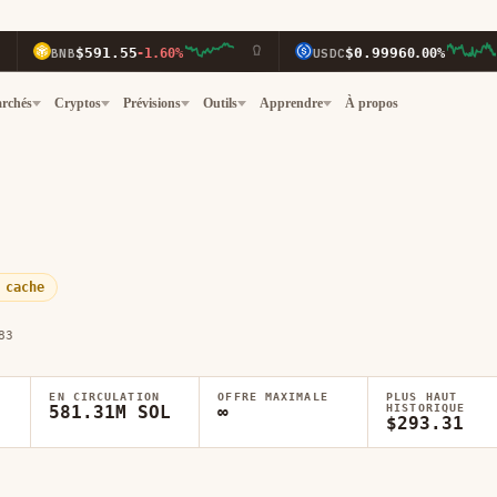
$591.55
$0.9996
NB
-1.60%
USDC
0.00%
rchés
Cryptos
Prévisions
Outils
Apprendre
À propos
 cache
83
EN CIRCULATION
OFFRE MAXIMALE
PLUS HAUT
581.31M SOL
∞
HISTORIQUE
$293.31