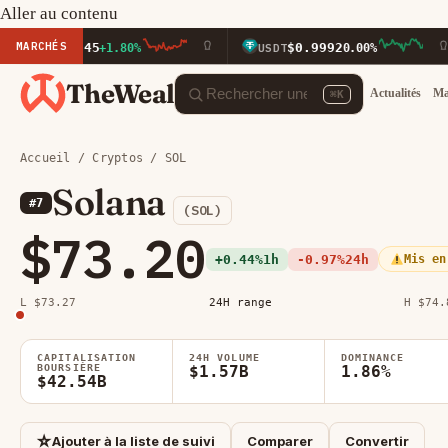
Aller au contenu
MARCHÉS
10.45
$0.9992
+1.80%
USDT
0.00%
B
TheWeal
Actualités
Ma
⌘K
Accueil
/
Cryptos
/ SOL
Solana
#7
(SOL)
$73.20
+0.44%
1h
-0.97%
24h
Mis en
L $73.27
24H range
H $74.
CAPITALISATION
24H VOLUME
DOMINANCE
BOURSIÈRE
$1.57B
1.86%
$42.54B
☆
Ajouter à la liste de suivi
Comparer
Convertir