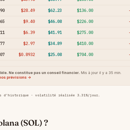
90
$28.49
$62.23
$136.00
65
$9.40
$46.08
$226.00
11
$6.39
$41.91
$275.00
77
$2.97
$34.89
$410.00
07
$0.8932
$25.08
$704.00
le. Ne constitue pas un conseil financier.
Mis à jour il y a 35 min.
nos prévisions →
s d'historique · volatilité réalisée 3.31%/jour.
olana (SOL) ?