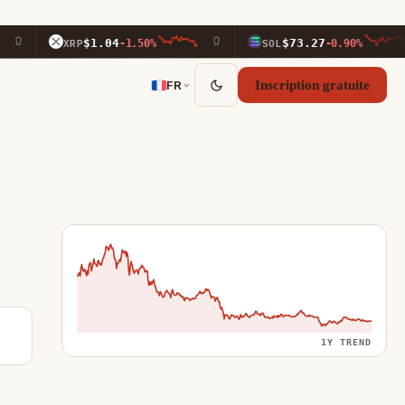
$1.04
$73.27
XRP
-1.50%
SOL
-0.90%
FR
Inscription gratuite
1Y TREND