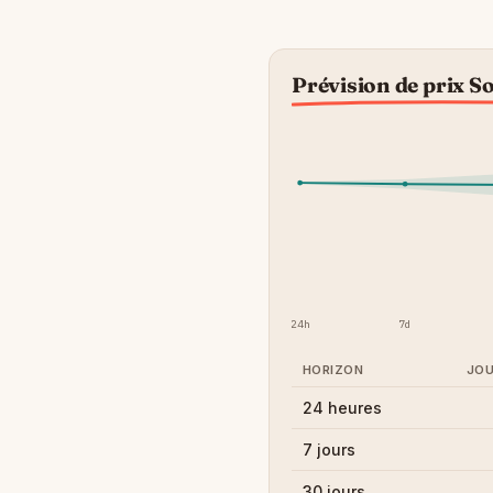
Prévision de prix S
24h
7d
HORIZON
JOU
24 heures
7 jours
30 jours