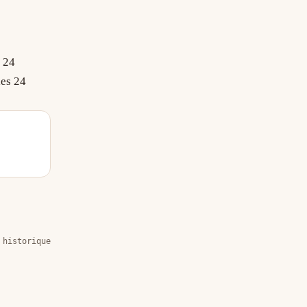
s 24
les 24
 historique