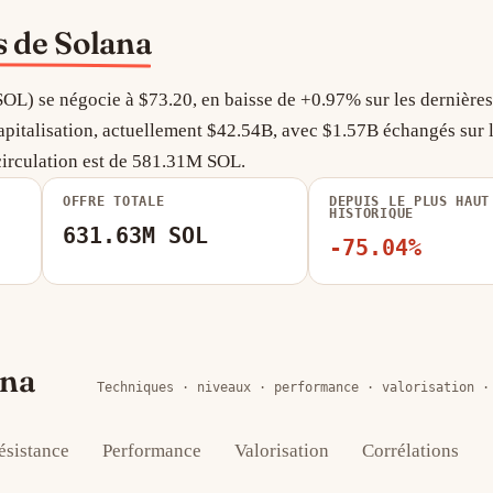
s de Solana
OL) se négocie à $73.20, en baisse de +0.97% sur les dernière
 capitalisation, actuellement $42.54B, avec $1.57B échangés sur 
 circulation est de 581.31M SOL.
OFFRE TOTALE
DEPUIS LE PLUS HAUT
HISTORIQUE
631.63M SOL
-75.04%
ana
Techniques · niveaux · performance · valorisation ·
ésistance
Performance
Valorisation
Corrélations