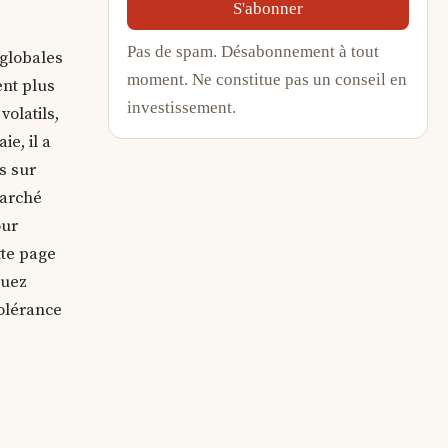
S'abonner
Pas de spam. Désabonnement à tout
 globales
moment. Ne constitue pas un conseil en
ent plus
investissement.
volatils,
e, il a
s sur
marché
our
tte page
tuez
tolérance