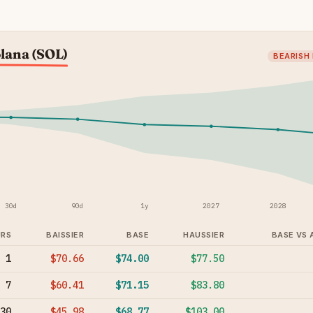
olana (SOL)
BEARISH
30d
90d
1y
2027
2028
RS
BAISSIER
BASE
HAUSSIER
BASE VS 
1
$70.66
$74.00
$77.50
7
$60.41
$71.15
$83.80
30
$45.98
$68.77
$103.00