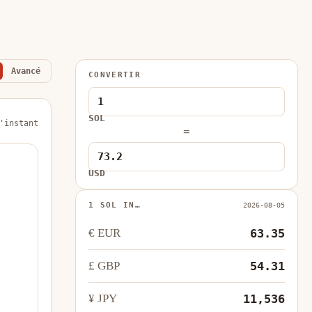
Avancé
CONVERTIR
SOL
'instant
=
USD
1 SOL IN…
2026-08-05
€ EUR
63.35
£ GBP
54.31
¥ JPY
11,536