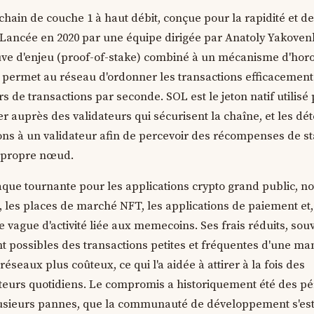
hain de couche 1 à haut débit, conçue pour la rapidité et de
. Lancée en 2020 par une équipe dirigée par Anatoly Yakovenk
uve d'enjeu (proof-of-stake) combiné à un mécanisme d'hor
i permet au réseau d'ordonner les transactions efficacement
rs de transactions par seconde. SOL est le jeton natif utilisé
ker auprès des validateurs qui sécurisent la chaîne, et les dé
ons à un validateur afin de percevoir des récompenses de s
r propre nœud.
que tournante pour les applications crypto grand public, 
, les places de marché NFT, les applications de paiement et,
vague d'activité liée aux memecoins. Ses frais réduits, sou
t possibles des transactions petites et fréquentes d'une ma
 réseaux plus coûteux, ce qui l'a aidée à attirer à la fois des
ateurs quotidiens. Le compromis a historiquement été des pé
lusieurs pannes, que la communauté de développement s'est