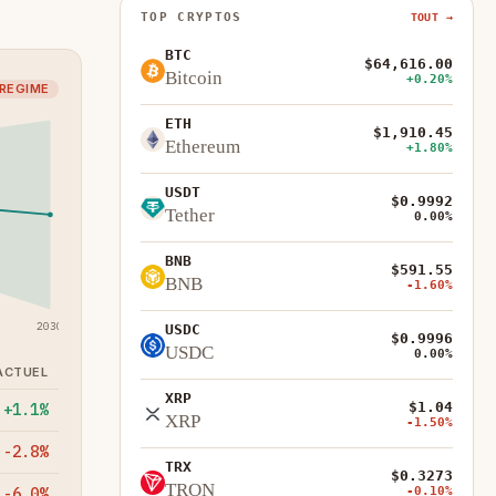
TOP CRYPTOS
TOUT →
BTC
$64,616.00
Bitcoin
+0.20%
 REGIME
ETH
$1,910.45
Ethereum
+1.80%
USDT
$0.9992
Tether
0.00%
BNB
$591.55
BNB
-1.60%
2030
USDC
$0.9996
USDC
0.00%
ACTUEL
XRP
$1.04
+1.1%
XRP
-1.50%
-2.8%
TRX
$0.3273
TRON
-0.10%
-6.0%