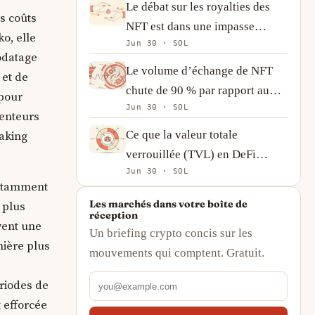
Le débat sur les royalties des
s coûts
NFT est dans une impasse
o, elle
Jun 30 · SOL
silencieuse, et les créateurs
odatage
s’adaptent
Le volume d’échange de NFT
 et de
chute de 90 % par rapport au
 pour
Jun 30 · SOL
pic, mais l’activité on-chain
tenteurs
raconte une histoire plus
Ce que la valeur totale
taking
complexe
verrouillée (TVL) en DeFi
Jun 30 · SOL
mesure réellement (et ce qu’elle
notamment
ne mesure pas)
Les marchés dans votre boîte de
 plus
réception
vent une
Un briefing crypto concis sur les
nière plus
mouvements qui comptent. Gratuit.
riodes de
 efforcée