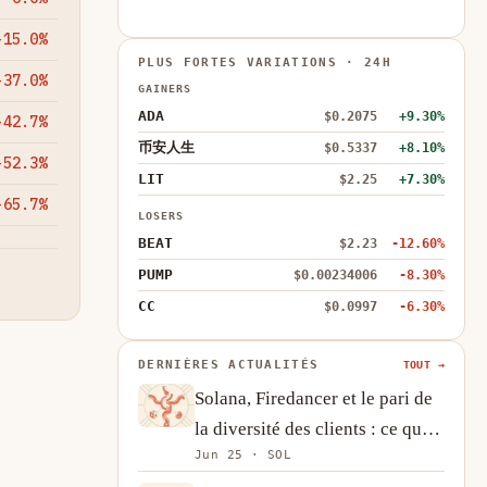
-15.0%
PLUS FORTES VARIATIONS · 24H
-37.0%
GAINERS
ADA
$0.2075
+9.30%
-42.7%
币安人生
$0.5337
+8.10%
-52.3%
LIT
$2.25
+7.30%
-65.7%
LOSERS
BEAT
$2.23
-12.60%
PUMP
$0.00234006
-8.30%
CC
$0.0997
-6.30%
DERNIÈRES ACTUALITÉS
TOUT →
Solana, Firedancer et le pari de
la diversité des clients : ce que
Jun 25 · SOL
l’ingénierie change vraiment