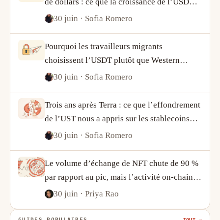
de dollars : ce que la croissance de l’USDT
et de l’USDC révèle sur la demande crypto
30 juin
· Sofia Romero
Pourquoi les travailleurs migrants
choisissent l’USDT plutôt que Western
Union
30 juin
· Sofia Romero
Trois ans après Terra : ce que l’effondrement
de l’UST nous a appris sur les stablecoins
algorithmiques
30 juin
· Sofia Romero
Le volume d’échange de NFT chute de 90 %
par rapport au pic, mais l’activité on-chain
raconte une histoire plus complexe
30 juin
· Priya Rao
GUIDES POPULAIRES
TOUT →