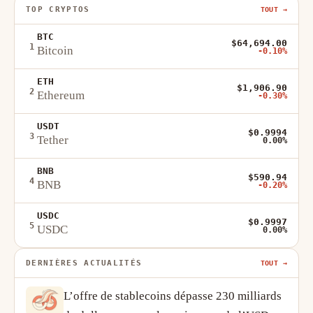
TOP CRYPTOS
TOUT →
BTC
$64,694.00
1
Bitcoin
-0.10%
ETH
$1,906.90
2
Ethereum
-0.30%
USDT
$0.9994
3
Tether
0.00%
BNB
$590.94
4
BNB
-0.20%
USDC
$0.9997
5
USDC
0.00%
DERNIÈRES ACTUALITÉS
TOUT →
L’offre de stablecoins dépasse 230 milliards