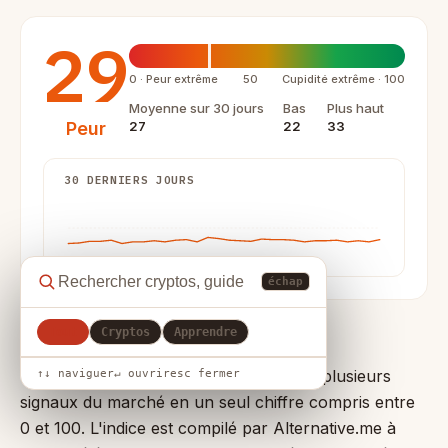
29
0 · Peur extrême
50
Cupidité extrême · 100
Moyenne sur 30 jours
Bas
Plus haut
Peur
27
22
33
30 DERNIERS JOURS
échap
Tout
Cryptos
Apprendre
Ce que mesure l'indice
L'indice Crypto Fear & Greed condense plusieurs
↑↓ naviguer
↵ ouvrir
esc fermer
signaux du marché en un seul chiffre compris entre
0 et 100. L'indice est compilé par
Alternative.me
à