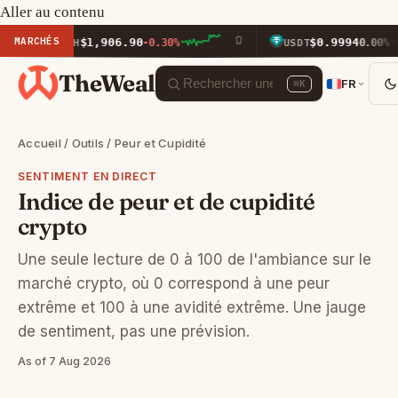
Aller au contenu
MARCHÉS
$1,906.90
$0.9994
ETH
-0.30%
USDT
0.00%
TheWeal
FR
⌘K
Accueil
/
Outils
/ Peur et Cupidité
SENTIMENT EN DIRECT
Indice de peur et de cupidité
crypto
Une seule lecture de 0 à 100 de l'ambiance sur le
marché crypto, où 0 correspond à une peur
extrême et 100 à une avidité extrême. Une jauge
de sentiment, pas une prévision.
As of 7 Aug 2026