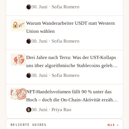
von USDT und USDC über die Krypto-
30. Juni
· Sofia Romero
Nachfrage verrät
Warum Wanderarbeiter USDT statt Western
Union wählen
30. Juni
· Sofia Romero
Drei Jahre nach Terra: Was der UST-Kollaps
uns über algorithmische Stablecoins gelehrt
hat
30. Juni
· Sofia Romero
NFT-Handelsvolumen fällt 90 % unter das
Hoch – doch die On-Chain-Aktivität erzählt
eine kompliziertere Geschichte
30. Juni
· Priya Rao
BELIEBTE GUIDES
ALLE →