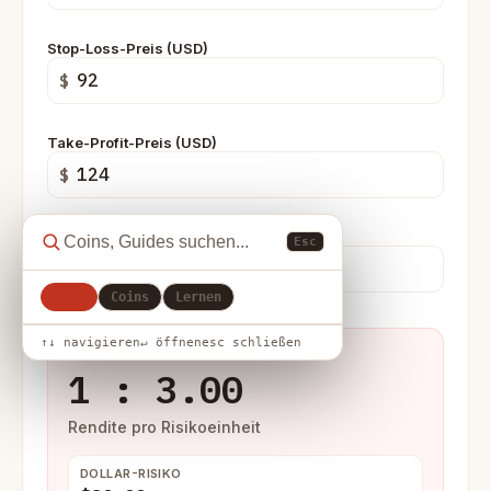
Stop-Loss-Preis (USD)
$
Take-Profit-Preis (USD)
$
Positionsgröße (Einheiten)
Esc
Alle
Coins
Lernen
↑↓ navigieren
↵ öffnen
esc schließen
RISIKO-ERTRAGS-VERHÄLTNIS
1 : 3.00
Rendite pro Risikoeinheit
DOLLAR-RISIKO