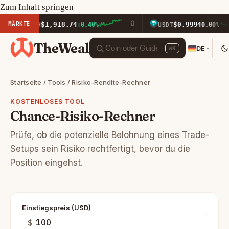
Zum Inhalt springen
MÄRKTE
$1,918.74
$0.9994
ETH
+0.40%
USDT
0.00%
TheWeal
DE
⌘K
Startseite
/
Tools
/ Risiko-Rendite-Rechner
KOSTENLOSES TOOL
Chance-Risiko-Rechner
Prüfe, ob die potenzielle Belohnung eines Trade-
Setups sein Risiko rechtfertigt, bevor du die
Position eingehst.
Einstiegspreis (USD)
$