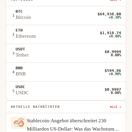
BTC
$64,938.00
1
Bitcoin
+0.30%
ETH
$1,918.74
2
Ethereum
+0.40%
USDT
$0.9994
3
Tether
0.00%
BNB
$594.86
4
BNB
+0.90%
USDC
$0.9997
5
USDC
0.00%
AKTUELLE NACHRICHTEN
ALLE →
Stablecoin-Angebot überschreitet 230
Milliarden US-Dollar: Was das Wachstum