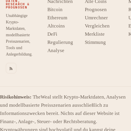
Nachrichten
Alle Coins
M
DATEN,
RESEARCH &
PROGNOSEN
Bitcoin
Prognosen
R
Unabhängige
Ethereum
Umrechner
U
Krypto-
Altcoins
Vergleichen
E
Marktdaten,
DeFi
Merkliste
K
modellbasierte
Preisszenarien,
Regulierung
Stimmung
Tools und
Analyse
Anlegerbildung.
Risikohinweis:
TheWeal stellt Krypto-Marktdaten, Analysen
und modellbasierte Preisszenarien ausschließlich zu
Informationszwecken bereit. Nichts auf dieser Website ist
Finanz-, Anlage-, Steuer- oder Rechtsberatung.
Kryptowährungen sind hochvolatil und du kannst deine