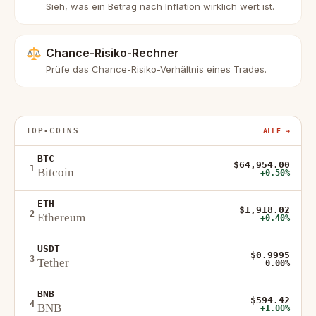
Sieh, was ein Betrag nach Inflation wirklich wert ist.
Chance-Risiko-Rechner
Prüfe das Chance-Risiko-Verhältnis eines Trades.
TOP-COINS
ALLE →
BTC
$64,954.00
1
Bitcoin
+0.50%
ETH
$1,918.02
2
Ethereum
+0.40%
USDT
$0.9995
3
Tether
0.00%
BNB
$594.42
4
BNB
+1.00%