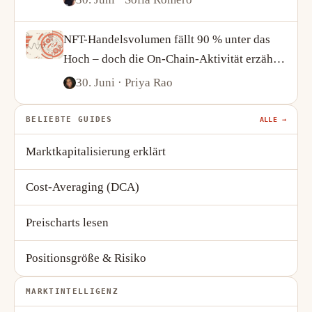
NFT-Handelsvolumen fällt 90 % unter das
Hoch – doch die On-Chain-Aktivität erzählt
eine kompliziertere Geschichte
30. Juni
· Priya Rao
BELIEBTE GUIDES
ALLE →
Marktkapitalisierung erklärt
Cost-Averaging (DCA)
Preischarts lesen
Positionsgröße & Risiko
MARKTINTELLIGENZ