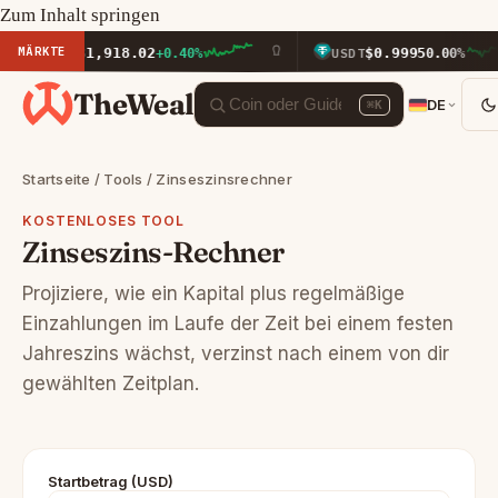
Zum Inhalt springen
MÄRKTE
$1,918.02
$0.9995
ETH
+0.40%
USDT
0.00%
TheWeal
DE
⌘K
Startseite
/
Tools
/ Zinseszinsrechner
KOSTENLOSES TOOL
Zinseszins-Rechner
Projiziere, wie ein Kapital plus regelmäßige
Einzahlungen im Laufe der Zeit bei einem festen
Jahreszins wächst, verzinst nach einem von dir
gewählten Zeitplan.
Startbetrag (USD)