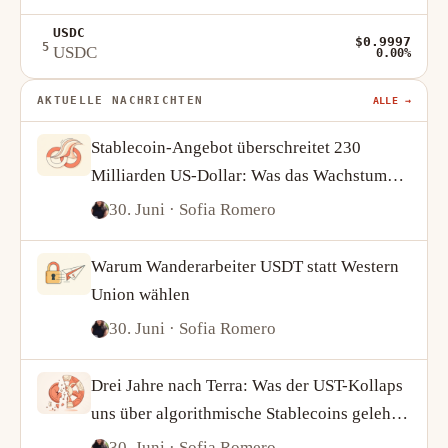
USDC
$0.9997
5
USDC
0.00%
AKTUELLE NACHRICHTEN
ALLE →
Stablecoin-Angebot überschreitet 230
Milliarden US-Dollar: Was das Wachstum
von USDT und USDC über die Krypto-
30. Juni
· Sofia Romero
Nachfrage verrät
Warum Wanderarbeiter USDT statt Western
Union wählen
30. Juni
· Sofia Romero
Drei Jahre nach Terra: Was der UST-Kollaps
uns über algorithmische Stablecoins gelehrt
hat
30. Juni
· Sofia Romero