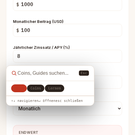
$
Monatlicher Beitrag (USD)
$
Jährlicher Zinssatz / APY (%)
Jahre
Esc
Alle
Coins
Lernen
Zinseszins
↑↓ navigieren
↵ öffnen
esc schließen
ENDWERT