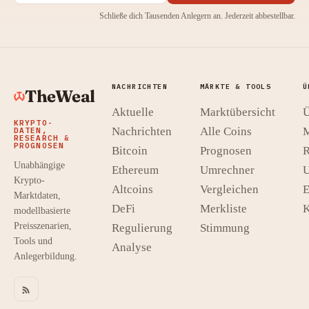
Schließe dich Tausenden Anlegern an. Jederzeit abbestellbar.
NACHRICHTEN
MÄRKTE & TOOLS
Ü
TheWeal
Aktuelle
Marktübersicht
Ü
KRYPTO-
Nachrichten
Alle Coins
M
DATEN,
RESEARCH &
PROGNOSEN
Bitcoin
Prognosen
R
Unabhängige
Ethereum
Umrechner
U
Krypto-
Altcoins
Vergleichen
E
Marktdaten,
DeFi
Merkliste
K
modellbasierte
Preisszenarien,
Regulierung
Stimmung
Tools und
Analyse
Anlegerbildung.