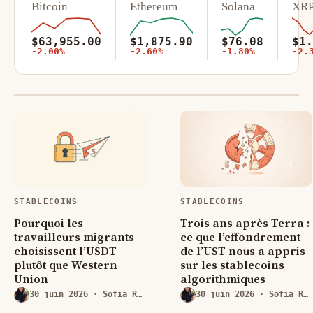
Bitcoin
Ethereum
Solana
XR
$63,955.00
$1,875.90
$76.08
$1.
-2.00%
-2.60%
-1.80%
-2.
STABLECOINS
STABLECOINS
Pourquoi les
Trois ans après Terra :
travailleurs migrants
ce que l’effondrement
choisissent l’USDT
de l’UST nous a appris
plutôt que Western
sur les stablecoins
Union
algorithmiques
30 juin 2026
· Sofia Romero
30 juin 2026
· Sofia Romero