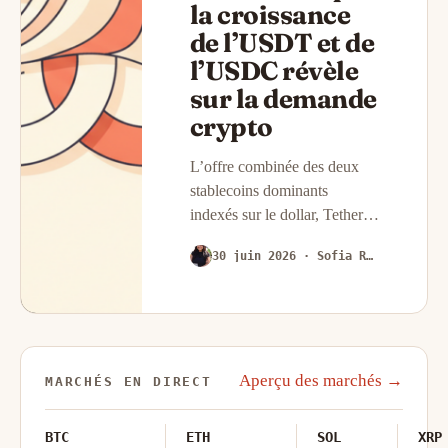
la croissance
de l’USDT et de
l’USDC révèle
sur la demande
crypto
L’offre combinée des deux
stablecoins dominants
indexés sur le dollar, Tether
(USDT) et USD Coin
30 juin 2026
· Sofia Romero
(USDC), a franchi les 230
milliards de dollars mi-2025,
un seuil qui aurait semblé
improbable il y…
Aperçu des marchés →
MARCHÉS EN DIRECT
BTC
ETH
SOL
XRP