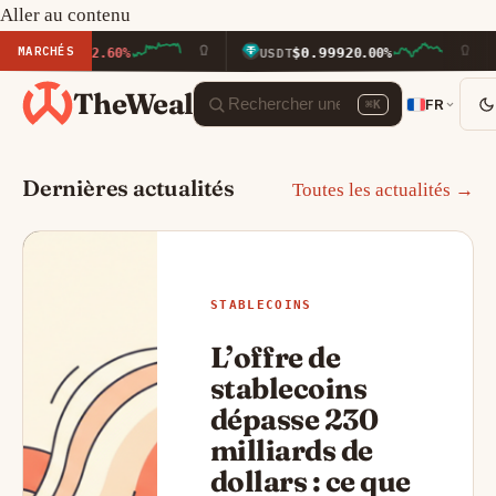
Aller au contenu
MARCHÉS
$0.9992
$600.
.60%
USDT
0.00%
BNB
TheWeal
FR
⌘K
Dernières actualités
Toutes les actualités →
STABLECOINS
L’offre de
stablecoins
dépasse 230
milliards de
dollars : ce que