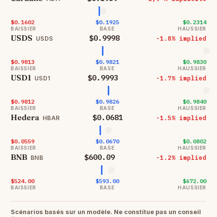
$0.1602
$0.1925
$0.2314
BAISSIER
BASE
HAUSSIER
USDS
$0.9998
-1.8% implied
USDS
$0.9813
$0.9821
$0.9830
BAISSIER
BASE
HAUSSIER
USD1
$0.9993
-1.7% implied
USD1
$0.9812
$0.9826
$0.9840
BAISSIER
BASE
HAUSSIER
Hedera
$0.0681
-1.5% implied
HBAR
$0.0559
$0.0670
$0.0802
BAISSIER
BASE
HAUSSIER
BNB
$600.09
-1.2% implied
BNB
$524.00
$593.00
$672.00
BAISSIER
BASE
HAUSSIER
Scénarios basés sur un modèle. Ne constitue pas un conseil