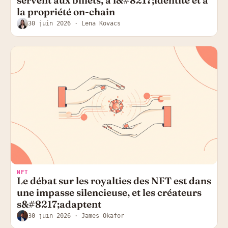
servent aux billets, à l&#8217;identité et à
la propriété on-chain
30 juin 2026
· Lena Kovacs
NFT
Le débat sur les royalties des NFT est dans
une impasse silencieuse, et les créateurs
s&#8217;adaptent
30 juin 2026
· James Okafor