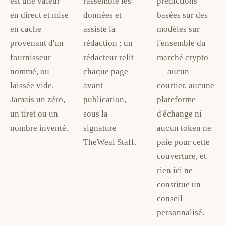
est une valeur
rassemble les
prédictions
en direct et mise
données et
basées sur des
en cache
assiste la
modèles sur
provenant d'un
rédaction ; un
l'ensemble du
fournisseur
rédacteur relit
marché crypto
nommé, ou
chaque page
— aucun
laissée vide.
avant
courtier, aucune
Jamais un zéro,
publication,
plateforme
un tiret ou un
sous la
d'échange ni
nombre inventé.
signature
aucun token ne
TheWeal Staff.
paie pour cette
couverture, et
rien ici ne
constitue un
conseil
personnalisé.