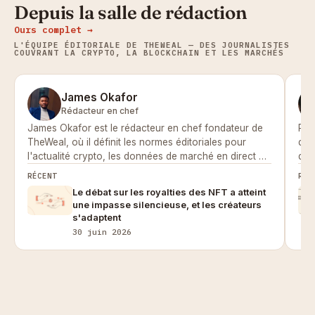
Depuis la salle de rédaction
Ours complet →
L'ÉQUIPE ÉDITORIALE DE THEWEAL — DES JOURNALISTES
COUVRANT LA CRYPTO, LA BLOCKCHAIN ET LES MARCHÉS
James Okafor
Rédacteur en chef
James Okafor est le rédacteur en chef fondateur de
Pri
TheWeal, où il définit les normes éditoriales pour
de 
l'actualité crypto, les données de marché en direct et
de l
le travail de prédiction des prix de la publication.
mac
RÉCENT
RÉC
Le débat sur les royalties des NFT a atteint
une impasse silencieuse, et les créateurs
s'adaptent
30 juin 2026