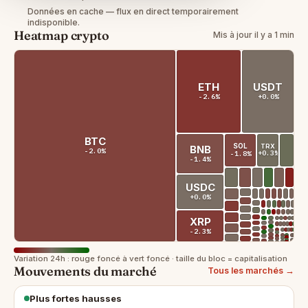
Données en cache — flux en direct temporairement
indisponible.
Heatmap crypto
Mis à jour il y a 1 min
ETH
USDT
-2.6%
+0.0%
BTC
SOL
TRX
BNB
-2.0%
+0.3%
-1.8%
-1.4%
USDC
+0.0%
XRP
-2.3%
Variation 24h : rouge foncé à vert foncé · taille du bloc = capitalisation
Mouvements du marché
Tous les marchés →
Plus fortes hausses