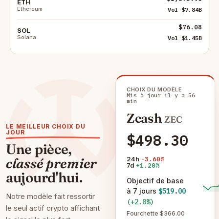
ETH
Ethereum
Vol $7.84B
$76.08
SOL
Solana
Vol $1.45B
CHOIX DU MODÈLE
Mis à jour il y a 56
min
Zcash
ZEC
LE MEILLEUR CHOIX DU
JOUR
$498.30
Une pièce,
24h
-3.60%
classé premier
7d
+1.20%
aujourd'hui.
Objectif de base
à 7 jours
$519.00
Notre modèle fait ressortir
(+2.0%)
le seul actif crypto affichant
Fourchette $366.00