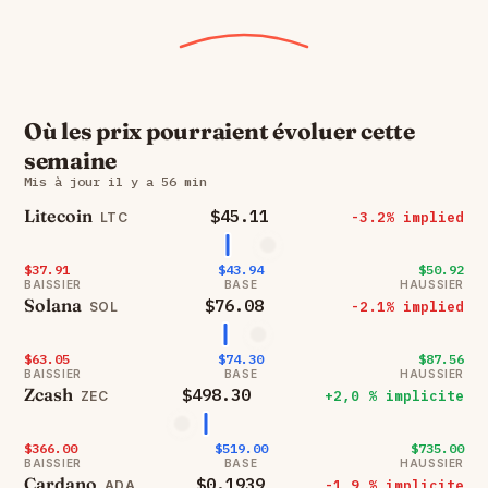
Où les prix pourraient évoluer cette
semaine
Mis à jour il y a 56 min
Litecoin
$45.11
-3.2% implied
LTC
$37.91
$43.94
$50.92
BAISSIER
BASE
HAUSSIER
Solana
$76.08
-2.1% implied
SOL
$63.05
$74.30
$87.56
BAISSIER
BASE
HAUSSIER
Zcash
$498.30
+2,0 % implicite
ZEC
$366.00
$519.00
$735.00
BAISSIER
BASE
HAUSSIER
Cardano
$0.1939
-1,9 % implicite
ADA