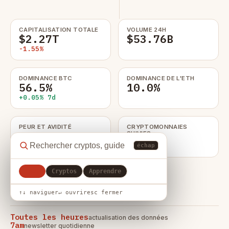
CAPITALISATION TOTALE
VOLUME 24H
$2.27T
$53.76B
-1.55%
DOMINANCE BTC
DOMINANCE DE L'ETH
56.5%
10.0%
+0.05% 7d
PEUR ET AVIDITÉ
CRYPTOMONNAIES
30
SUIVIES
250
Peur
échap
Tout
Cryptos
Apprendre
HORIZONS DE PRÉVISION
8
↑↓ naviguer
↵ ouvrir
esc fermer
Toutes les heures
actualisation des données
7am
newsletter quotidienne