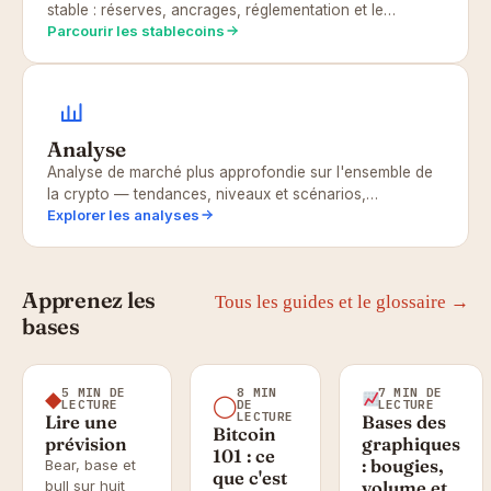
stable : réserves, ancrages, réglementation et le…
Parcourir les stablecoins
Analyse
Analyse de marché plus approfondie sur l'ensemble de
la crypto — tendances, niveaux et scénarios,…
Explorer les analyses
Apprenez les
Tous les guides et le glossaire →
bases
5 MIN DE
8 MIN
7 MIN DE
◆
◯
LECTURE
DE
LECTURE
LECTURE
Lire une
Bases des
Bitcoin
prévision
graphiques
101 : ce
: bougies,
Bear, base et
que c'est
bull sur huit
volume et