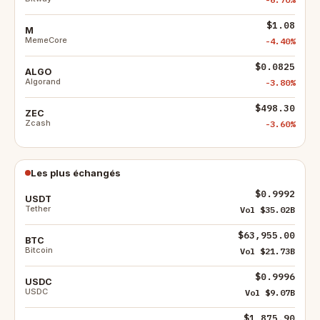
$1.08
M
MemeCore
-4.40%
$0.0825
ALGO
Algorand
-3.80%
$498.30
ZEC
Zcash
-3.60%
Les plus échangés
$0.9992
USDT
Tether
Vol $35.02B
$63,955.00
BTC
Bitcoin
Vol $21.73B
$0.9996
USDC
USDC
Vol $9.07B
$1,875.90