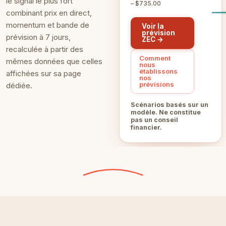
le signal le plus fort
– $735.00
combinant prix en direct,
momentum et bande de
Voir la
prévision
prévision à 7 jours,
ZEC →
recalculée à partir des
Comment
mêmes données que celles
nous
établissons
affichées sur sa page
nos
prévisions
dédiée.
Scénarios basés sur un
modèle. Ne constitue
pas un conseil
financier.